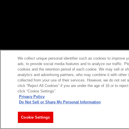
We collect unique personal identifier such as cookies to improve y
ads, to provide social media features and to analyze our traffic. P
cookies and the retention period of each cookie. We may sell or sh
analytics and advertising partners, who may combine it with other 
collected from your use of their services. However, we do not set 
click “Reject All Cookies” if you are under the age of 16 or to reje
click “Cookie Settings”.
Privacy Policy
Do Not Sell or Share My Personal Information
Cookie Settings