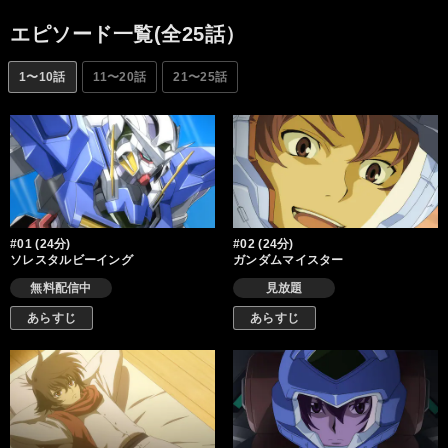
る。そう、24世紀になっても、人類は未だ1つになりきれずにいた
のだ…。そんな終わりのない戦いの世界で、「武力による戦争の
エピソード一覧(全25話）
根絶」を掲げる私設武装組織が現れる。モビルスーツ「ガンダ
ム」を所有する彼らの名は、「ソレスタルビーイング」。彼らは
1〜10話
11〜20話
21〜25話
ガンダムをもって、「武力による戦争の根絶」を目指す！
#01 (24分)
#02 (24分)
ソレスタルビーイング
ガンダムマイスター
無料配信中
見放題
あらすじ
あらすじ