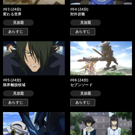
#03 (24分)
#04 (24分)
変わる世界
対外折衝
見放題
見放題
あらすじ
あらすじ
#05 (24分)
#06 (24分)
限界離脱領域
セブンソード
見放題
見放題
あらすじ
あらすじ