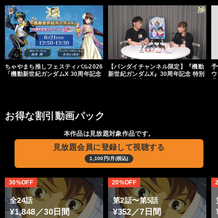
ちゃやまち推しフェスティバル2026
【バンダイチャンネル限定】『機動
予
「機動新世紀ガンダムX 30周年記念
新世紀ガンダムX』30周年記念 特別
ウ
ステージ」
コメント映像
月
お得な割引動画パック
本作品は見放題対象作品です。
見放題会員に登録して視聴する
1,100円/月(税込)
30%OFF
20%OFF
全24話
第2話〜第5話
¥1,848／30日間
¥352／7日間