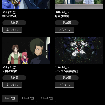
#07 (24分)
#08 (24分)
報われぬ魂
無差別報復
見放題
見放題
あらすじ
あらすじ
#09 (24分)
#10 (24分)
大国の威信
ガンダム鹵獲作戦
見放題
見放題
あらすじ
あらすじ
1〜10話
11〜20話
21〜25話