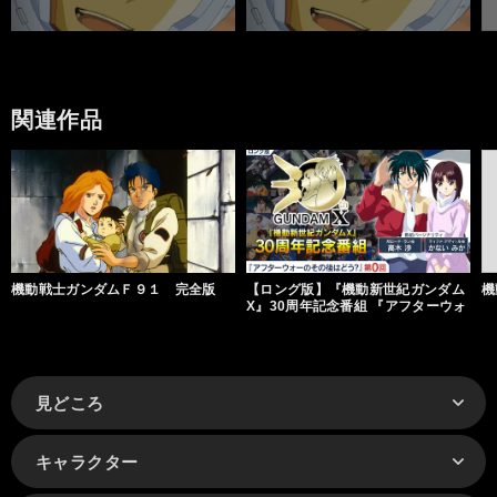
関連作品
機動戦士ガンダムＦ９１ 完全版
【ロング版】『機動新世紀ガンダム
機
X』30周年記念番組 『アフターウォ
ーのその後はどう？』
見どころ
キャラクター