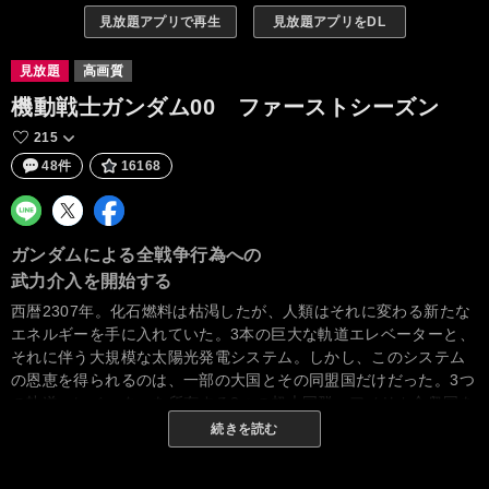
見放題アプリで再生
見放題アプリをDL
見放題
高画質
機動戦士ガンダム00 ファーストシーズン
215
48件
16168
ガンダムによる全戦争行為への
武力介入を開始する
西暦2307年。化石燃料は枯渇したが、人類はそれに変わる新たな
エネルギーを手に入れていた。3本の巨大な軌道エレベーターと、
それに伴う大規模な太陽光発電システム。しかし、このシステム
の恩恵を得られるのは、一部の大国とその同盟国だけだった。3つ
の軌道エレベーターを所有する3つの超大国群。アメリカ合衆国を
中心とした「ユニオン」。中国、ロシア、インドを中心とした
続きを読む
「人類革新連盟」。ヨーロッパを中心とした「AEU」。各超大国
家群は己の威信と繁栄のため、大いなるゼロサム・ゲームを続け