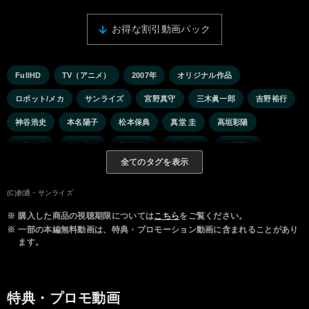
お得な割引動画パック
FullHD
TV（アニメ）
2007年
オリジナル作品
ロボット/メカ
サンライズ
宮野真守
三木眞一郎
吉野裕行
神谷浩史
本名陽子
松本保典
真堂 圭
高垣彩陽
佐藤有世
東地宏樹
我妻正崇
中村悠一
浜田賢二
全てのタグを表示
入野自由
斎藤千和
恒松あゆみ
石塚運昇
小笠原亜里沙
藤原啓治
古谷 徹
(C)創通・サンライズ
※
購入した商品の視聴期限については
こちら
をご覧ください。
※
一部の本編無料動画は、特典・プロモーション動画に含まれることがあり
ます。
特典・プロモ動画