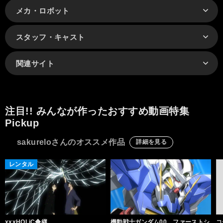
メカ・ロボット
スタッフ・キャスト
関連サイト
注目!! みんなが作ったおすすめ動画特集
Pickup
sakureloさんのオススメ作品
詳細を見る
レンタル
xxxHOLiC◆継
機動戦士ガンダム00 ファーストシ
コ