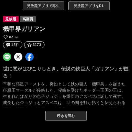
見放題アプリで再生
見放題アプリをDL
見放題
高画質
機甲界ガリアン
82
18件
3173
世に悪がはびこりしとき、伝説の鉄巨人「ガリアン」が甦
る！
平和な惑星アーストを、突如として鉄の巨人「機甲兵」を従えた
征服王マーダルが侵略した。侵略を受けたボーダー王国の王は、
生まれたばかりの息子ジョジョを重臣のアズベスに託して死亡。
成長したジョジョとアズベスは、世の闇を打ち払うと伝えられる
伝説の鉄巨人「ガリアン」を発見し、マーダルのために打倒に立
ち上がる。
続きを読む