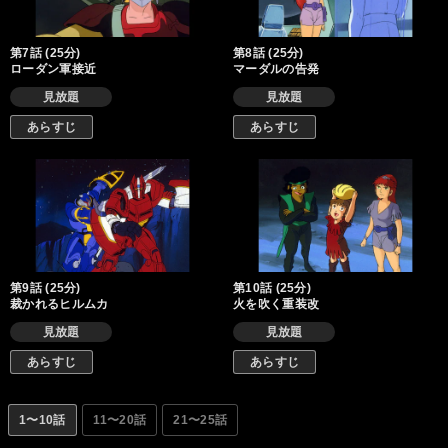
第7話 (25分)
第8話 (25分)
ローダン軍接近
マーダルの告発
見放題
見放題
あらすじ
あらすじ
第9話 (25分)
第10話 (25分)
裁かれるヒルムカ
火を吹く重装改
見放題
見放題
あらすじ
あらすじ
1〜10話
11〜20話
21〜25話