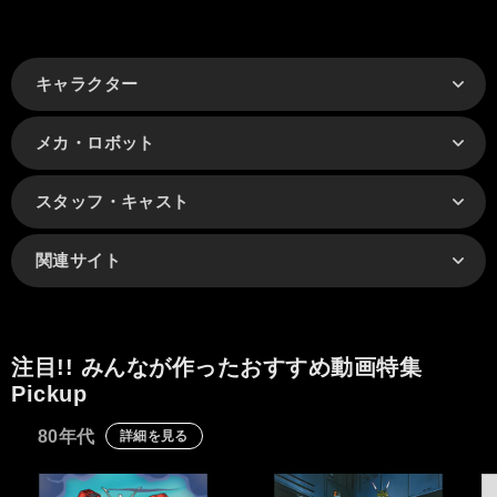
キャラクター
メカ・ロボット
スタッフ・キャスト
関連サイト
注目!! みんなが作ったおすすめ動画特集
Pickup
80年代
詳細を見る