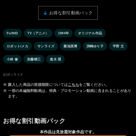
お得な割引動画パック
FullHD
TV（アニメ）
1984年
オリジナル作品
ロボット/メカ
サンライズ
菊池英博
渕崎ゆり子
平野 文
小林 修
加藤精三
速水 奨
(C)サンライズ
※
購入した商品の視聴期限については
こちら
をご覧ください。
※
一部の本編無料動画は、特典・プロモーション動画に含まれることがあり
ます。
お得な割引動画パック
本作品は見放題対象作品です。