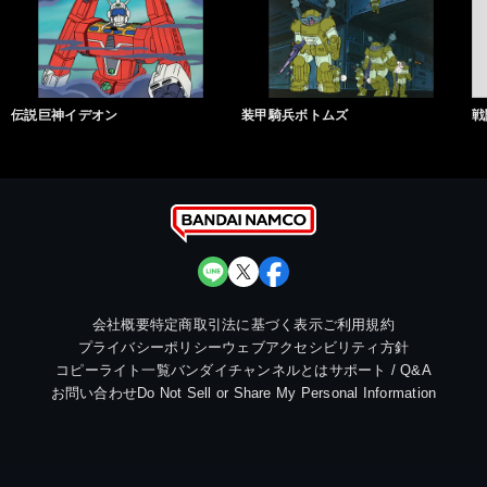
伝説巨神イデオン
装甲騎兵ボトムズ
戦
会社概要
特定商取引法に基づく表示
ご利用規約
プライバシーポリシー
ウェブアクセシビリティ方針
コピーライト一覧
バンダイチャンネルとは
サポート / Q&A
お問い合わせ
Do Not Sell or Share My Personal Information