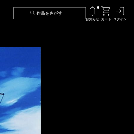
作品をさがす
お知らせ
カート
ログイン
【6/13(土)～期間限定】『ニンジャラ』無料配
信！
『最強の王様、二度目の人生は何をする？』第
24話 配信日変更のお知らせ
【障害】映像再生における不具合に関しまして
【日本語字幕】【セリフ検索】新規追加のお知
らせ
【障害】Android TVにおける不具合に関しまし
て