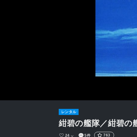
レンタル
紺碧の艦隊／紺碧の艦
763
24
5件