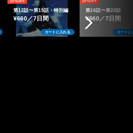
20%OFF
20%OFF
第12話〜第15話・特別編
第16話〜第20話
¥660／7日間
¥660／7日間
カートに入れる
カートに