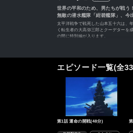
世界の平和のため、男たちが戦う
無敵の潜水艦隊「紺碧艦隊」、今出
太平洋戦争で戦死した山本五十六は、年
く転生者の大高弥三郎とクーデターを成
の間に特別編が入ります。
エピソード一覧(全3
第1話 運命の開戦(48分)
第