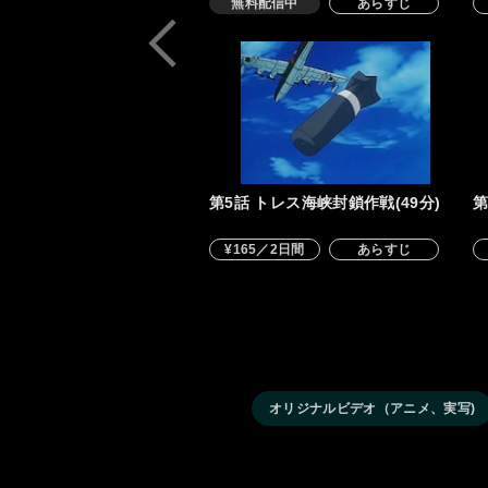
無料配信中
あらすじ
第5話 トレス海峡封鎖作戦(49分)
第
¥165／2日間
あらすじ
オリジナルビデオ（アニメ、実写)