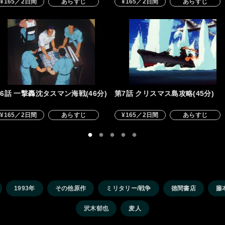
¥165／2日間
あらすじ
¥165／2日間
あらすじ
6話 一撃轟沈タスマン海戦(46分)
第7話 クリスマス島攻略(45分)
¥165／2日間
あらすじ
¥165／2日間
あらすじ
1993年
その他原作
ミリタリー/戦争
徳間書店
藤
沢木郁也
麦人