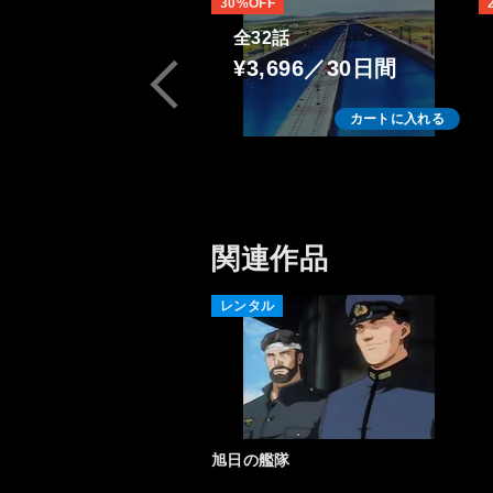
30%OFF
全32話
¥3,696／30日間
カートに入れる
関連作品
レンタル
旭日の艦隊