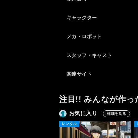
十六氏の実像が本当にそれに
値するのか、いささかの疑念
キャラクター
が噂されている。
ルーズベルトが不戦を訴えて
メカ・ロボット
大統領になったが、本当は戦
争に参戦すべく策謀してお
スタッフ・キャスト
り、日本への石油輸出を止め
るなど追詰めて挑発した。山
本氏はその手助けをするが如
関連サイト
く、日本軍内部の反対を押切
って真珠湾奇襲を実行し、日
米を全面戦争に持ち込んだ。
注目!! みんなが作っ
陸軍秋丸機関の戦略なら局地
戦での戦勝のはずが、それを
ぶっ壊した。
お気に入り
詳細を見る
レンタル
ルーズベルトには願ったり叶
ったりであり、山本氏を含む