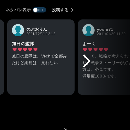
ネタバレ表示
投稿する
のぶおりん
yoshi71
2011/12/31 12:12
2011/01/20 11:20
旭日の艦隊
よーく
旭日の艦隊は、Vechで全部み
よーく、戦略が考えられ
たけど紺碧は、見れない
り、戦争ストーリーが好
方は、必見です。
満足度100％です。