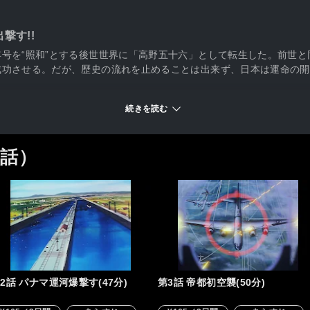
！
撃す!!
号を“照和”とする後世世界に「高野五十六」として転生した。前世
功させる。だが、歴史の流れを止めることは出来ず、日本は運命の開戦
続きを読む
3話）
2話 パナマ運河爆撃す(47分)
第3話 帝都初空襲(50分)