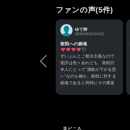
ファンの声(5件)
ゆで卵
2026/04/10 04:52
敗戦への鎮魂
ずいぶんとご都合主義なので
批評は色々あれども、敗戦日
本人にとって”溜飲が下がる思
い”なのも確か。敗戦に対する
鎮魂であると同時にその裏返
しの素直な願いの発露でもあ
ると思う。これはこれであり
だ。
ただ、本作で清廉潔白な主人
公達の一人として扱われ、史
見どころ
実で緒戦の英雄である山本五