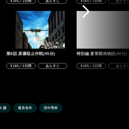
¥165／2日間
あらすじ
¥165／2日間
あらす
第8話 原爆阻止作戦(45分)
特別編 蒼莱開発物語(40分)
¥165／2日間
あらすじ
¥165／2日間
あらす
本 譲
屋良有作
田中秀幸