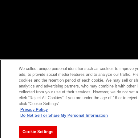
We collect unique personal identifier such as cookies to improve y
ads, to provide social media features and to analyze our traffic. P
cookies and the retention period of each cookie. We may sell or sh
analytics and advertising partners, who may combine it with other 
collected from your use of their services. However, we do not set 
click “Reject All Cookies” if you are under the age of 16 or to reje
click “Cookie Settings”.
Privacy Policy
Do Not Sell or Share My Personal Information
今すぐ登録
Cookie Settings