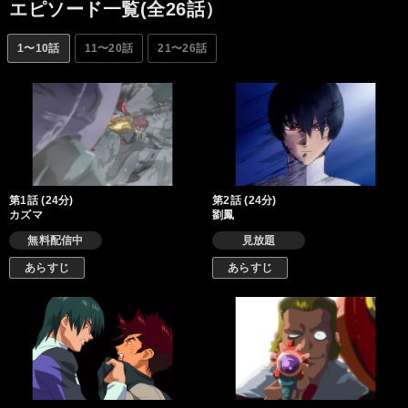
エピソード一覧(全26話）
1〜10話
11〜20話
21〜26話
第1話 (24分)
第2話 (24分)
カズマ
劉鳳
無料配信中
見放題
あらすじ
あらすじ