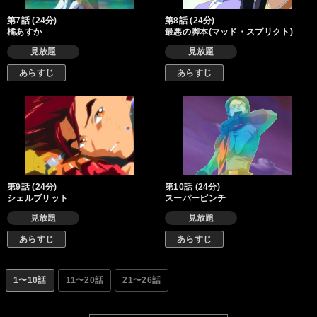
第7話 (24分)
第8話 (24分)
橘あすか
最悪の脚本(マッド・スプリクト)
見放題
見放題
あらすじ
あらすじ
第9話 (24分)
第10話 (24分)
シェルブリット
スーパーピンチ
見放題
見放題
あらすじ
あらすじ
1〜10話
11〜20話
21〜26話