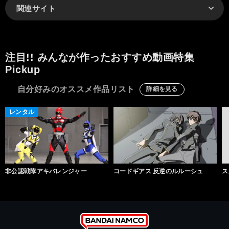
関連サイト
注目!! みんなが作ったおすすめ動画特集
Pickup
自分好みのオススメ作品リスト
詳細を見る
レンタル
非公認戦隊アキバレンジャー
コードギアス 反逆のルルーシュ
ス