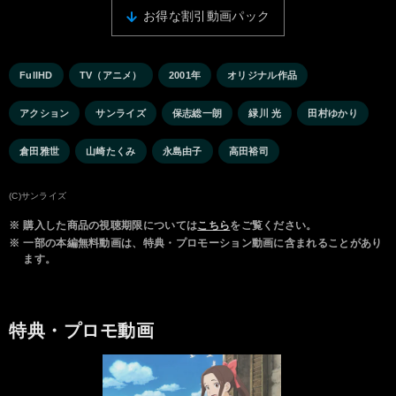
お得な割引動画パック
FullHD
TV（アニメ）
2001年
オリジナル作品
アクション
サンライズ
保志総一朗
緑川 光
田村ゆかり
倉田雅世
山崎たくみ
永島由子
高田裕司
(C)サンライズ
※
購入した商品の視聴期限については
こちら
をご覧ください。
※
一部の本編無料動画は、特典・プロモーション動画に含まれることがあり
ます。
特典・プロモ動画