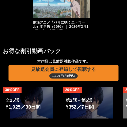
劇場アニメ『パリに咲くエトワー
ル』本予告（60秒）｜ 2026年3月1
3日（金）全国公開
お得な割引動画パック
本作品は見放題対象作品です。
見放題会員に登録して視聴する
1,100円/月(税込)
30%OFF
20%OFF
全25話
第2話～第5話
¥1,925／30日間
¥352／7日間