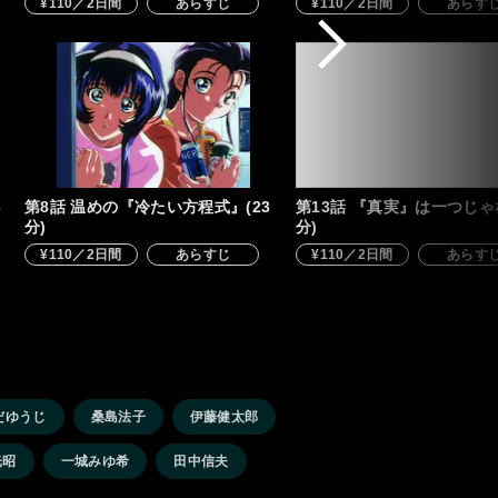
¥110／2日間
あらすじ
¥110／2日間
あらす
3
第8話 温めの『冷たい方程式』(23
第13話 『真実』は一つじゃな
分)
分)
¥110／2日間
あらすじ
¥110／2日間
あらす
だゆうじ
桑島法子
伊藤健太郎
光昭
一城みゆ希
田中信夫