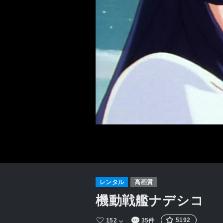
レンタル
高画質
機動戦艦ナデシコ
5192
152
35件