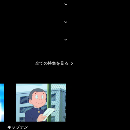
の魅力のひとつですが、
は「おふざけ指向」で貫
ていて、そのギャップ感
作の別の魅力になってい
す。…今回、物語の流れ
く忘れて観始めたので、1
くらいで「いい加減にし
ろ！」と観るのを止めた
りましたが、11話くらい
全ての特集を見る
物語が大きく動き出し、
後は引き込まれました。
は「作画がきれい」とか
出が斬新」とか思ってま
が、今観ると結構古さも
ますね。エヴァ以降、ア
はおもちゃ販売ではなく
テンツ販売で利益を得る
ネスモデルに転換してき
が、本作はその魁となっ
キャプテン