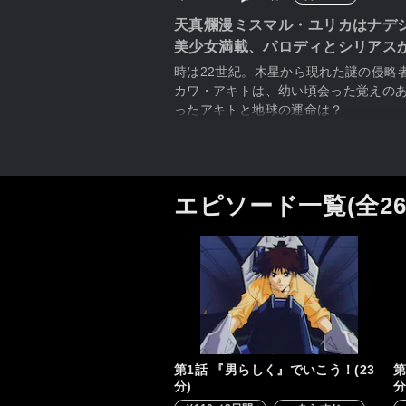
天真爛漫ミスマル・ユリカはナデ
美少女満載、パロディとシリアス
時は22世紀。木星から現れた謎の侵略
カワ・アキトは、幼い頃会った覚えの
ったアキトと地球の運命は？
エピソード一覧(全2
第1話 『男らしく』でいこう！(23
第
分)
分