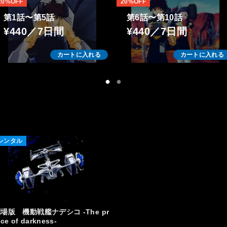
20%OFF
20%OFF
第1話〜第5話
第6話〜第10話
¥440／7日間
¥440／7日間
カートに入れる
カートに入れる
レンタル
場版 機動戦艦ナデシコ -The pr
nce of darkness-