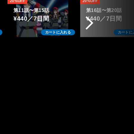
20%OFF
20%OFF
第11話〜第15話
第16話〜第20話
¥440／7日間
¥440／7日間
カートに入れる
カートに