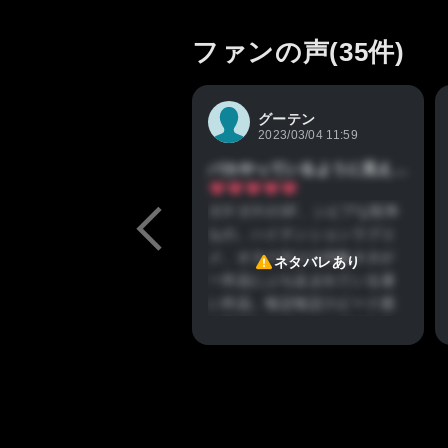
ファンの声(35件)
グーテン
2023/03/04 11:59
バカやっているように見えて意外と深い
ガチガチのSF、シビアな戦争
もの、ハイテンションラブコ
メ、オタク向けの内輪ネタが
ネタバレあり
一作品にぶち込まれている凄
い作品。毎話毎話スピード感
が半端なくて、おふざけをや
っていたかと思えば次のシー
ンでは突然シリアスになる。
テンションの落差で拒否反応
が出る人もいるようだが、こ
の落差それ自体（作中作『ゲ