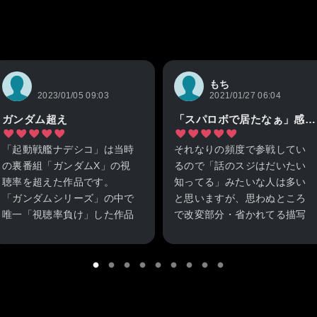
もち
2023/01/05 09:03
2021/01/27 06:04
ガンダム超え
「スパロボで居たなぁ」感覚だと結構ビックリ
「起動戦艦ナデシコ」は当時
それなりの頻度で参戦してい
の裏番組「ガンダムX」の視
るので「話のスジはだいたい
聴率を超えた作品です。
知ってる」みたいな人は多い
「ガンダムシリーズ」の中で
と思いますが、思わぬところ
唯一「視聴率負け」した作品
で改変部分・省かれてる描写
が「ガンダムX」であり、
が意外とあるので是非一度原
「ガンダムシリーズ」に唯一
作に触れてみてほしい作品で
勝利した番組が「起動戦艦ナ
す。それはそうと、中学生と
デシコ」です。これは「オモ
かの時に観てたら絶対性癖ぐ
イカネ」と、ルリルリの「バ
っちゃぐちゃになってたな…
カばっか」等が「ガンダム超
可愛くて癖のある女の子がい