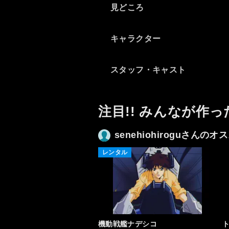
見どころ
キガンガー』の活用など）が
戦争観を巡る問いを構成して
いて個人的にはとても上手い
キャラクター
と思う。手法としては『フル
メタル・パニック！』に近い
だろうか。粗削りで属性過剰
スタッフ・キャスト
な萌えキャラとハードなSFの
双方が受け入れられる余地が
あった古き良き時代の作品。
注目!! みんなが作っ
senehiohiroguさんの
レンタル
機動戦艦ナデシコ