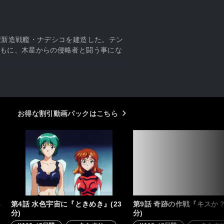
型新造戦艦・ナデシコを建造した。テン
もに、木星からの侵略者と闘う事にな
お得な割引動画パックはこちら
3
第4話 水色宇宙に『ときめき』(23
第9話 奇跡の作戦『キスか？
分)
分)