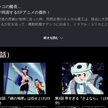
シコの艦長…
が同居するSFアニメの傑作！
者達の脅威が地球に迫った時、民間企業のネルガル重工は、独自に大
ある少女を追って、機動戦艦ナデシコに出会う。ミスマル・ユリカとと
続きを読む
6話）
2話 『緑の地球』は任せとけ(23
第3話 早すぎる『さよなら』！(2
)
分)