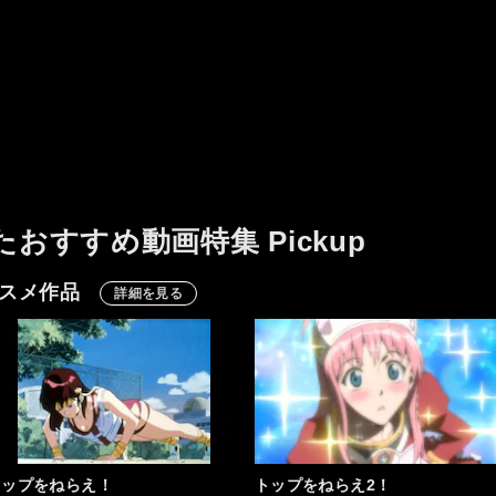
え」の要因と、個人的には思
っぱいいるので…
う
たおすすめ動画特集 Pickup
オススメ作品
詳細を見る
トップをねらえ！
トップをねらえ2！