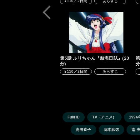
¥110／2日間
あらすじ
第5話 ルリちゃん『航海日誌』(23
第
分)
分
¥110／2日間
あらすじ
FullHD
TV（アニメ）
1996
高野直子
岡本麻弥
南 