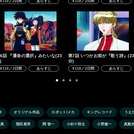
¥110／2日間
あらすじ
¥110／2日間
あらすじ
6話 『運命の選択』みたいな(23
第7話 いつかお前が『歌う詩』(2
)
分)
¥110／2日間
あらすじ
¥110／2日間
あらすじ
年
オリジナル作品
ロボット/メカ
キングレコード
うえ
央美
飛田展男
関 智一
小杉十郎太
小野健一
真殿