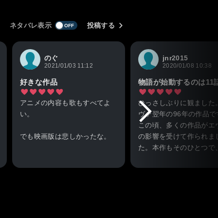
ネタバレ表示
投稿する
のぐ
jnr2015
2021/01/03 11:12
2020/01/08 10:38
好きな作品
アニメの内容も歌もすべてよ
ひっさしぶりに観ました
い。
ヴァ翌年の96年の作品で
この頃、多くの作品がエ
でも映画版は悲しかったな。
の影響を受けて作られま
た。本作もそのひとつで
語前半では「自己実現」
に進行します。ですがそ
流には「古代火星文明の
があり、物語後半ではそ
がメインになっていきま
この重層的な物語進行が