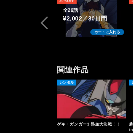
30%OFF
全26話
¥2,002／30日間
カートに入れる
関連作品
レンタル
ゲキ・ガンガー3 熱血大決戦！！
劇
i