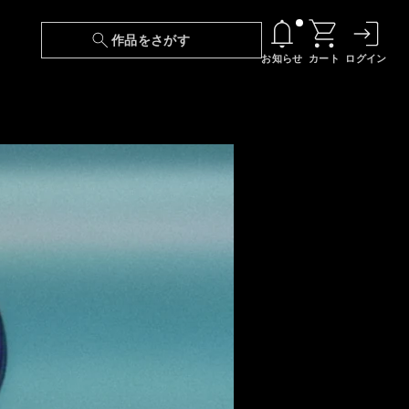
作品をさがす
お知らせ
カート
ログイン
【6/13(土)～期間限定】『ニンジャラ』無料配
信！
『最強の王様、二度目の人生は何をする？』第
24話 配信日変更のお知らせ
【障害】映像再生における不具合に関しまして
【日本語字幕】【セリフ検索】新規追加のお知
らせ
【障害】Android TVにおける不具合に関しまし
て