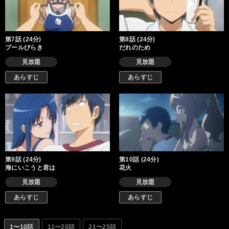
第7話 (24分)
第8話 (24分)
プールびらき
だれのため
見放題
見放題
あらすじ
あらすじ
第9話 (24分)
第10話 (24分)
海にいこうと君は
花火
見放題
見放題
あらすじ
あらすじ
1〜10話
11〜20話
21〜25話