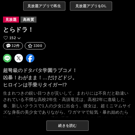
見放題アプリで再生
見放題アプリをDL
見放題
高画質
とらドラ！
152
32件
3300
超弩級のドタバタ学園ラブコメ！
凶暴！わがまま！…だけどドジ。
ヒロインは手乗りタイガー!?
生まれつきの鋭い目つきが災いして、まわりには不良だと勘違い
されている不憫な高校2年生・高須竜児は、高校2年に進級した
春、新しいクラスで1人の少女に出会う。彼女は、超ミニマムサイ
ズな身長の美少女でありながら、ワガママで短気・暴れ始めたら
誰にも手が付けられない通称“手乗りタイガー”と呼ばれる逢坂大河
であった。そして放課後、竜児は誰もいない教室に1人残ってい
続きを読む
た“手乗りタイガー”のある一面を知ってしまう…。竜虎相打つ恋の