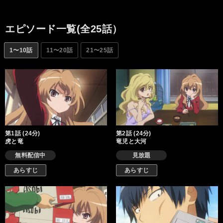
共同戦線、超弩級のハイテンション学園ラブコメディーここに始
まる！
エピソード一覧(全25話）
1〜10話
11〜20話
21〜25話
第1話 (24分)
第2話 (24分)
虎と竜
竜児と大河
無料配信中
見放題
あらすじ
あらすじ