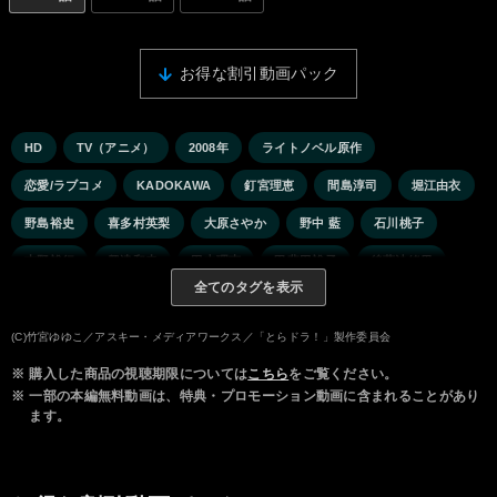
お得な割引動画パック
HD
TV（アニメ）
2008年
ライトノベル原作
恋愛/ラブコメ
KADOKAWA
釘宮理恵
間島淳司
堀江由衣
野島裕史
喜多村英梨
大原さやか
野中 藍
石川桃子
吉野裕行
興津和幸
田中理恵
甲斐田裕子
後藤沙緒里
全てのタグを表示
(C)竹宮ゆゆこ／アスキー・メディアワークス／「とらドラ！」製作委員会
※
購入した商品の視聴期限については
こちら
をご覧ください。
※
一部の本編無料動画は、特典・プロモーション動画に含まれることがあり
ます。