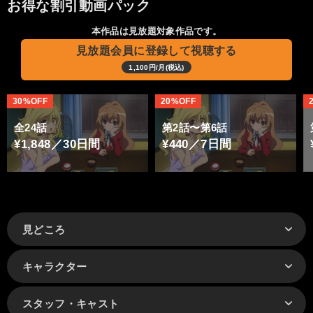
お得な割引動画パック
本作品は見放題対象作品です。
見放題会員に登録して視聴する
1,100円/月(税込)
30%OFF
20%OFF
全24話
第2話〜第6話
¥1,848／30日間
¥440／7日間
見どころ
キャラクター
スタッフ・キャスト