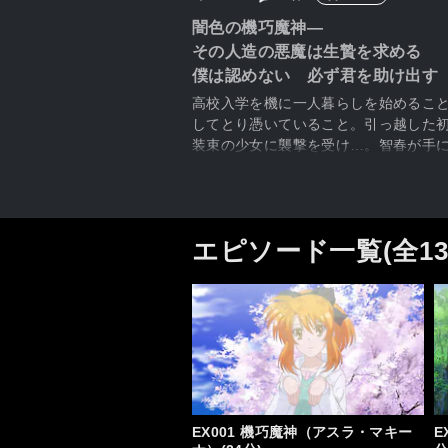
闇色の機巧魔神―
その人造の悪魔は生贄を求める
僕は認めない 必ず君を助け出す
高校入学を機に一人暮らしを始めるこ
してとり憑いていること。引っ越した
装束の少女に襲撃を受け…。智春が手
エピソード一覧(全1
EX001 機巧魔神（アスラ・マキー
E