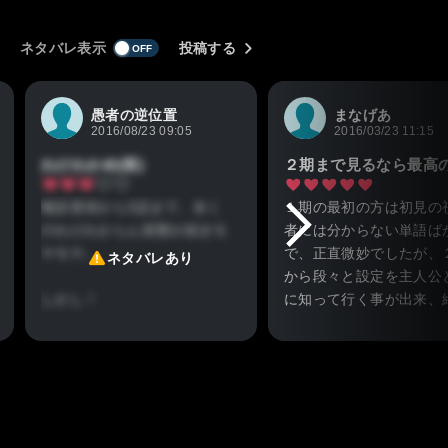
ネタバレ表示
投稿する
愚者の逆位置
まなげあ
2016/08/23 09:05
2016/03/23 11:15
わけわかめ(笑)
物語冒頭から3話まで、全く
１期の最初の方は初見の
のわけわからん状態が続きモ
者には分からない単語ば
ヤモヤ。
で、正直微妙でしたが、
ネタバレあり
から段々と設定を主人公
しかし！
に知って行く事が出来、
になって各キャラに愛着
4話には笑わせてもらいまし
くようになりました。つ
た。
ない話も多かったと思い
ぐつぐつ煮えたぎるカレーか
が、全て見終わった後と
ら顔をのぞかせるシーンもあ
ては無駄な話は一切無く
れでしたが、
隅々まで作りこまれたア