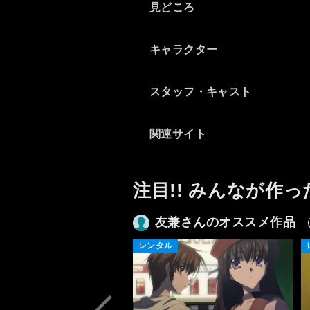
見どころ
た。
13話で智春がアスラマキー
ナの力の根源の事実を知って
キャラクター
慟哭したのは実にもっともだ
と思いますけど、先に知って
たら智春はとっくの昔に死ん
スタッフ・キャスト
でたでしょうね、力を行使す
るのを躊躇して。だからこそ
関連サイト
奏は、文字通り自らの存在を
かけて智春を守ろうとして
た・・・実に、上手く出来て
ます、三雲氏の構成は。
注目!! みんなが作っ
原作文庫では描かれてない
場面が描写されてたり各キャ
友兼さんのオススメ作品
ラやアスラマキーナが超カッ
レンタル
コよくなってて最高！など見
どころは多いですけど、展開
はぶっちゃけめちゃくちゃで
す(笑)やはり全14巻(本編は13