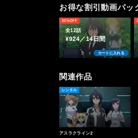
お得な割引動画パッ
30%OFF
全12話
¥924／14日間
カートに入れる
関連作品
レンタル
アスラクライン2