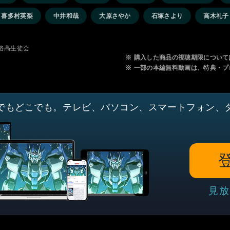
喜多村英梨
中井和哉
大原さやか
石塚さより
高木礼子
洛高生徒会
※
購入した商品の視聴期限について
※
一部の本編無料動画は、特典・プ
でもどこでも。テレビ、パソコン、スマートフォン、
見放