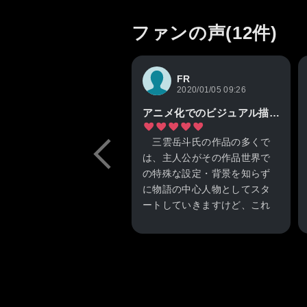
ファンの声(12件)
FR
2020/01/05 09:26
アニメ化でのビジュアル描写の恩恵が凄い作品。
三雲岳斗氏の作品の多くで
は、主人公がその作品世界で
の特殊な設定・背景を知らず
に物語の中心人物としてスタ
ートしていきますけど、これ
もその一つですね。特に智春
はその傾向が顕著。智春が
徐々に事実を受け止めつつ歩
んでいくのが、原作では読み
進めていく読者ととてもうま
くリンクしていると思いまし