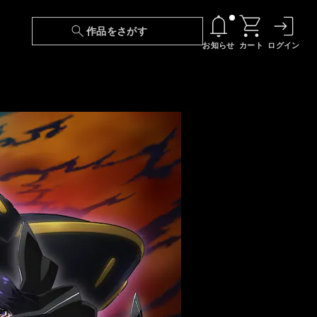
作品をさがす
お知らせ
カート
ログイン
【6/13(土)～期間限定】『ニンジャラ』無料配
信！
『最強の王様、二度目の人生は何をする？』第
24話 配信日変更のお知らせ
【障害】映像再生における不具合に関しまして
【日本語字幕】【セリフ検索】新規追加のお知
らせ
【障害】Android TVにおける不具合に関しまし
て