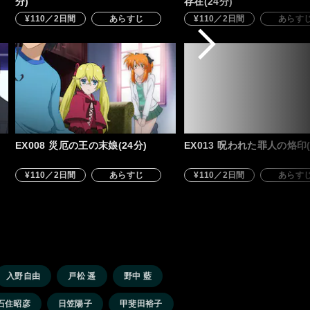
分)
存在(24分)
¥110／2日間
あらすじ
¥110／2日間
あらす
EX008 災厄の王の末娘(24分)
EX013 呪われた罪人の烙印(
¥110／2日間
あらすじ
¥110／2日間
あらす
入野自由
戸松 遥
野中 藍
石住昭彦
日笠陽子
甲斐田裕子