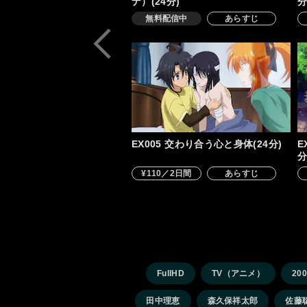
ナ）(24分)
分
無料配信中
あらすじ
EX005 交わり合う心と身体(24分)
E
分
¥110／2日間
あらすじ
FullHD
TV（アニメ）
20
田中理恵
森久保祥太郎
佐藤