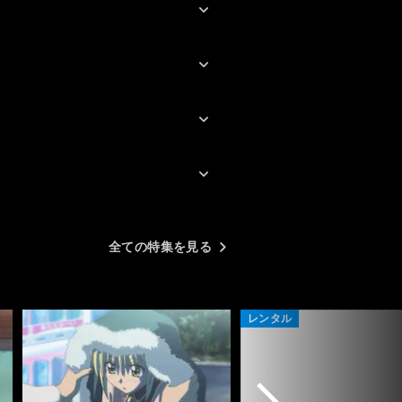
なんといっても、
だったのだと気がつきま
前話であれだけの殺し合いを
た。このアニメは途中で
していたのにもかかわらず、
のをやめるつもりならば
深刻な顔で夕陽を見ながらの
見る必要もありませんが
ツレション。
後まで視聴するならば、
と満足を得られるアニメ
この和むシーンがなければ、
ると思います。
ここで視聴をやめていたかも
最初から最高のアニメと
しれません。
えませんが、これから視
ようかなと思っている方
皆さんのコメントから、2期
特にオススメしたいアニ
まで観ないと面白さが見えな
と思ったのでおすすめ度
全ての特集を見る
いとのことなので、一応最後
ＡＸにしました。
までお付き合いする予定で
強いて言えば、面白くな
す。
でにもう少し山あり谷あ
レンタル
視聴者の心を掴む作品で
ばと思うのが感想です。
このクチコミ文は２期の
コミスペースで書いたも