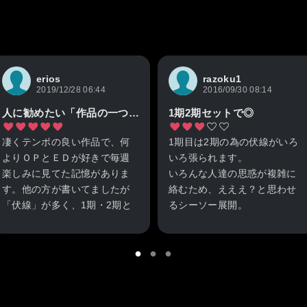
erios
razoku1
2019/12/28 06:44
2016/09/30 08:14
人に勧めたい「作品の一つ」です。(^▽^)/
1期2期セットで◎
凄くテンポの良い作品で、何
1期目は2期の為の伏線がいろ
よりＯＰとＥＤが好きで毎週
いろ張られます。
楽しみに見てた記憶がありま
いろんな人達の思惑が複雑に
す。他の方が書いてましたが
絡むため、えええ？と思わせ
「伏線」が多く、1期・2期と
るシーソー展開。
見ないと全体が掴めない感じ
主人公のヘタレぶりとシーソ
です。そして二期を見終わる
ー展開が遅いので我慢を強い
ころには、全ての謎が解け、
られます。
「感動」さえ覚える作品。ホ
奏さんが居なければ見続ける
ント、良く待ってると思いま
のを止めたかもしれません。
す。一度「ご賞味」あれ。