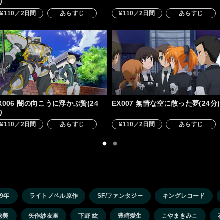
)
¥110／2日間
あらすじ
¥110／2日間
あらすじ
X006 闇の向こうに浮かぶ贄(24
EX007 無情な空に散った夢(24分)
)
¥110／2日間
あらすじ
¥110／2日間
あらすじ
09年
ライトノベル原作
SF/ファンタジー
キングレコード
聡美
矢作紗友里
下野 紘
豊崎愛生
こやまきみこ