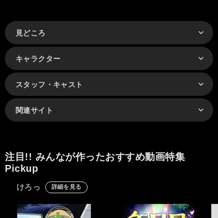
見どころ
キャラクター
スタッフ・キャスト
関連サイト
注目!! みんなが作ったおすすめ動画特集
Pickup
けろっ
詳細を見る