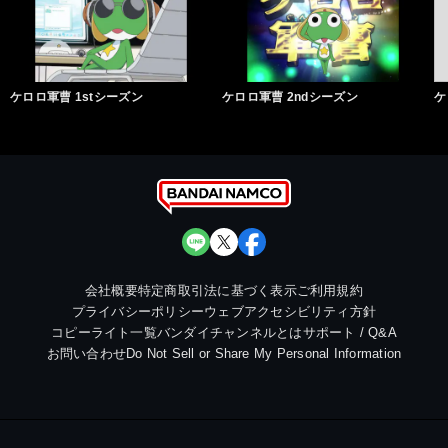
ケロロ軍曹 1stシーズン
ケロロ軍曹 2ndシーズン
ケ
会社概要
特定商取引法に基づく表示
ご利用規約
プライバシーポリシー
ウェブアクセシビリティ方針
コピーライト一覧
バンダイチャンネルとは
サポート / Q&A
お問い合わせ
Do Not Sell or Share My Personal Information