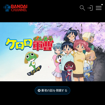
最初の話を視聴する