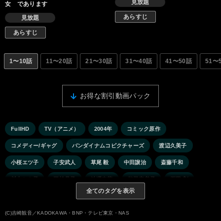
見放題
女 であります
あらすじ
見放題
あらすじ
1〜10話
11〜20話
21〜30話
31〜40話
41〜50話
51〜
お得な割引動画パック
FullHD
TV（アニメ）
2004年
コミック原作
コメディー/ギャグ
バンダイナムコピクチャーズ
渡辺久美子
小桜エツ子
子安武人
草尾 毅
中田譲治
斎藤千和
川上とも子
平松晶子
池澤春菜
能登麻美子
石田 彰
全てのタグを表示
藤原啓治
(C)吉崎観音／KADOKAWA・BNP・テレビ東京・NAS