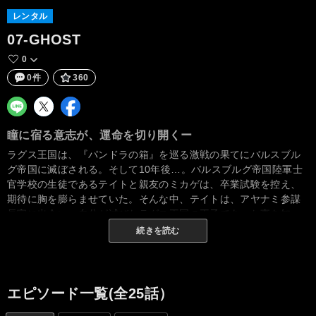
レンタル
07-GHOST
0
0件
360
瞳に宿る意志が、運命を切り開くー
ラグス王国は、『パンドラの箱』を巡る激戦の果てにバルスブル
グ帝国に滅ぼされる。そして10年後…。バルスブルグ帝国陸軍士
官学校の生徒であるテイトと親友のミカゲは、卒業試験を控え、
期待に胸を膨らませていた。そんな中、テイトは、アヤナミ参謀
長官に出会い、自分が滅びたラグス王国の王子であった事を知
る…。
続きを読む
エピソード一覧(全25話）