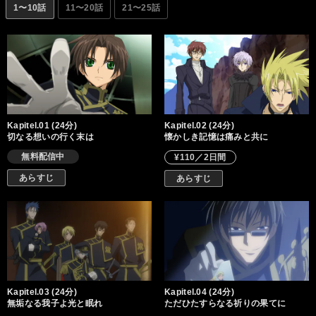
1〜10話
11〜20話
21〜25話
Kapitel.01 (24分)
Kapitel.02 (24分)
切なる想いの行く末は
懐かしき記憶は痛みと共に
無料配信中
¥110／2日間
あらすじ
あらすじ
Kapitel.03 (24分)
Kapitel.04 (24分)
無垢なる我子よ光と眠れ
ただひたすらなる祈りの果てに