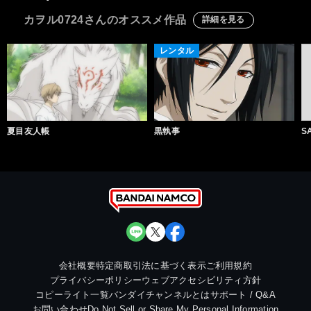
カヲル0724さんのオススメ作品
詳細を見る
レンタル
夏目友人帳
黒執事
S
会社概要
特定商取引法に基づく表示
ご利用規約
プライバシーポリシー
ウェブアクセシビリティ方針
コピーライト一覧
バンダイチャンネルとは
サポート / Q&A
お問い合わせ
Do Not Sell or Share My Personal Information