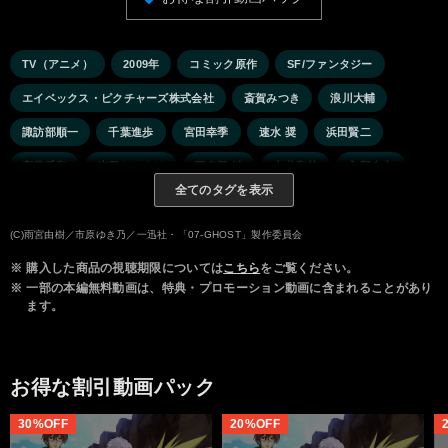
TV（アニメ）
2009年
コミック原作
SF/ファンタジー
エイベックス・ピクチャーズ株式会社
斎賀みつき
浪川大輔
諏訪部順一
千葉進歩
宮田幸季
速水 奨
浜田賢二
斎藤千和
岸尾だいすけ
羽多野 渉
中井和哉
入野自由
全てのタグを表示
桐井大介
木内秀信
千田光男
高橋広樹
川澄綾子
能登麻美子
名塚佳織
福山 潤
(C)雨宮由樹／市原ゆき乃／一迅社・「07-GHOST」製作委員会
※
購入した商品の視聴期限については
こちら
をご覧ください。
※
一部の本編無料動画は、特典・プロモーション動画に含まれることがあり
ます。
お得な割引動画パック
30%OFF
20%OFF