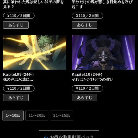
翼に喰われた魂は愛しい我子の夢を
半分だけの魂が悲しき目覚めを呼び
見る？
起こす
¥110／2日間
¥110／2日間
あらすじ
あらすじ
Kapitel.09 (24分)
Kapitel.10 (24分)
魂の色は永遠に…
それはただひとつの償い
¥110／2日間
¥110／2日間
あらすじ
あらすじ
1〜10話
11〜20話
21〜25話
お得な割引動画パック