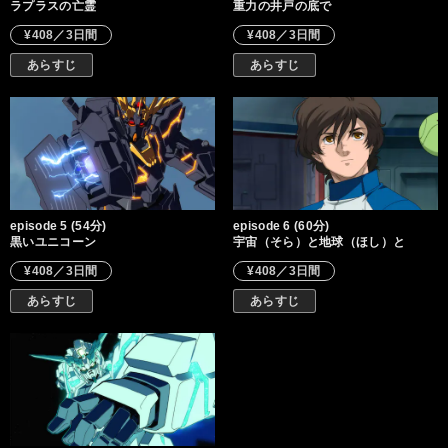
ラプラスの亡霊
重力の井戸の底で
¥408／3日間
¥408／3日間
あらすじ
あらすじ
episode 5 (54分)
episode 6 (60分)
黒いユニコーン
宇宙（そら）と地球（ほし）と
¥408／3日間
¥408／3日間
あらすじ
あらすじ