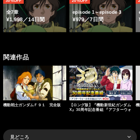
30%OFF
20%OFF
全7章
episode 1～episode 3
¥1,998／14日間
¥979／7日間
関連作品
機動戦士ガンダムＦ９１ 完全版
【ロング版】『機動新世紀ガンダム
機
X』30周年記念番組 『アフターウォ
ーのその後はどう？』
見どころ