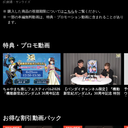
梅津秀行
成田 剣
伊瀬茉莉也
(C)創通・サンライズ
※
購入した商品の視聴期限については
こちら
をご覧ください。
※
一部の本編無料動画は、特典・プロモーション動画に含まれることがあり
ます。
特典・プロモ動画
ちゃやまち推しフェスティバル2026
【バンダイチャンネル限定】『機動
予
「機動新世紀ガンダムX 30周年記念
新世紀ガンダムX』30周年記念 特別
ウ
ステージ」
コメント映像
月
お得な割引動画パック