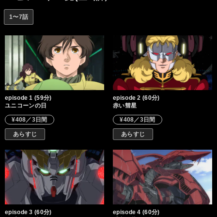
ージ・リンクスと、“インダストリアル7”行きの船に密航した謎の
少女が出会い、そして、稼動試験を繰り返す白いモビルスーツ“ユ
1〜7話
ニコーン”と様々な思惑が絡み出した時、歴史（とき）の針が動き
出した。『ラプラスの箱』を巡る争いに巻き込まれることを、バ
ナージはまだ知らない。『ラプラスの箱』とは何か―。『箱』の
抱く秘密とは何か―。今、宇宙世紀 百年の呪いが解かれようとし
ていた。
episode 1 (59分)
episode 2 (60分)
ユニコーンの日
赤い彗星
¥408／3日間
¥408／3日間
あらすじ
あらすじ
episode 3 (60分)
episode 4 (60分)