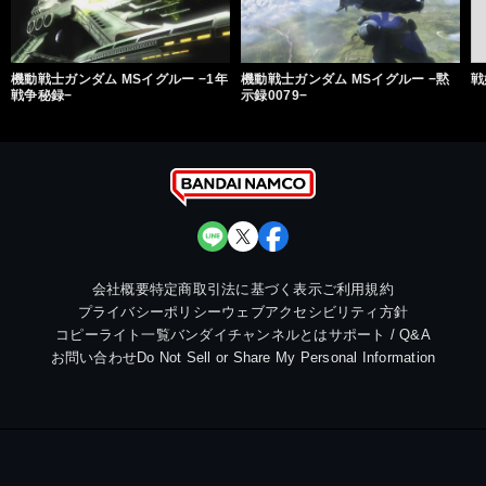
機動戦士ガンダム MSイグルー −1年
機動戦士ガンダム MSイグルー −黙
戦
戦争秘録−
示録0079−
会社概要
特定商取引法に基づく表示
ご利用規約
プライバシーポリシー
ウェブアクセシビリティ方針
コピーライト一覧
バンダイチャンネルとは
サポート / Q&A
お問い合わせ
Do Not Sell or Share My Personal Information