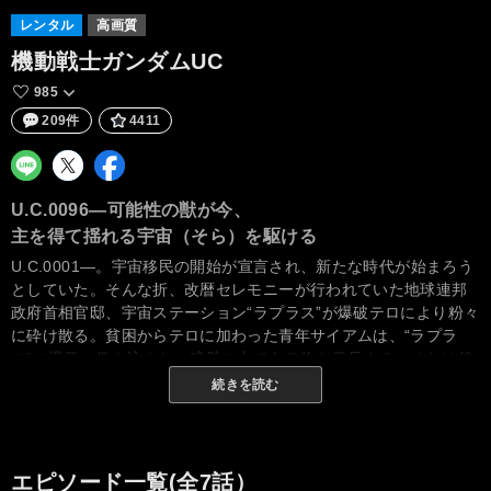
レンタル
高画質
機動戦士ガンダムUC
985
209件
4411
U.C.0096―可能性の獣が今、
主を得て揺れる宇宙（そら）を駆ける
U.C.0001―。宇宙移民の開始が宣言され、新たな時代が始まろう
としていた。そんな折、改暦セレモニーが行われていた地球連邦
政府首相官邸、宇宙ステーション“ラプラス”が爆破テロにより粉々
に砕け散る。貧困からテロに加わった青年サイアムは、“ラプラ
ス”の爆発に巻き込まれ、残骸の中である物を発見する。それは後
に『ラプラスの箱』と呼ばれることになる禁忌の箱だった。『ラ
続きを読む
プラスの箱』を開けてはならない。それが何であるのか、知る者
はほとんどいない。『箱』の秘密は、サイアムの元で眠り続けた
―。U.C.0096―。ラグランジュ・ポイント1に浮かぶ、建設中の
工業コロニー“インダストリアル7”。父を知らずに育った少年バナ
エピソード一覧(全7話）