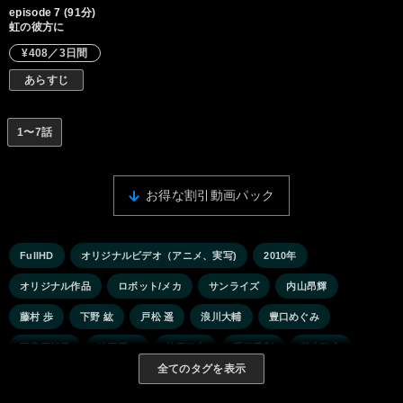
episode 7 (91分)
虹の彼方に
¥408／3日間
あらすじ
1〜7話
お得な割引動画パック
FullHD
オリジナルビデオ（アニメ、実写)
2010年
オリジナル作品
ロボット/メカ
サンライズ
内山昂輝
藤村 歩
下野 紘
戸松 遥
浪川大輔
豊口めぐみ
甲斐田裕子
池田秀一
柿原徹也
手塚秀彰
菅生隆之
全てのタグを表示
永井一郎
高木 渉
小山力也
東地宏樹
青山 穣