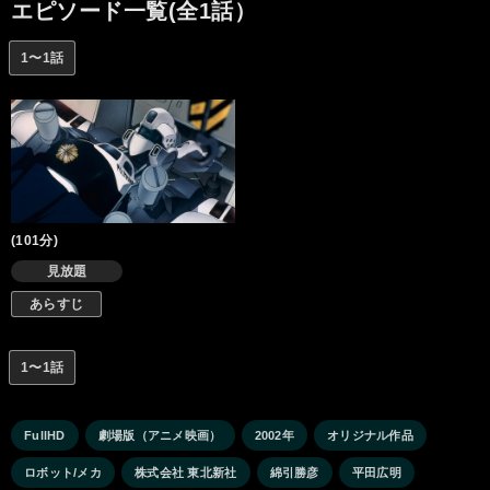
なお化けハゼが釣れるようになった」という証言を聞く。やがて
エピソード一覧(全1話）
今度は、海底探査レイバーが潰されるという事件が起きる。破壊
される直前の映像には、巨大な魚のヒレらしきものが映ってい
1〜1話
た…。
(101分)
見放題
あらすじ
1〜1話
FullHD
劇場版（アニメ映画）
2002年
オリジナル作品
ロボット/メカ
株式会社 東北新社
綿引勝彦
平田広明