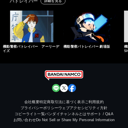
パトレイバー
詳細を見る
機動警察パトレイバー アーリーデ
機動警察パトレイバー 劇場版
機
イズ
S
会社概要
特定商取引法に基づく表示
ご利用規約
プライバシーポリシー
ウェブアクセシビリティ方針
コピーライト一覧
バンダイチャンネルとは
サポート / Q&A
お問い合わせ
Do Not Sell or Share My Personal Information