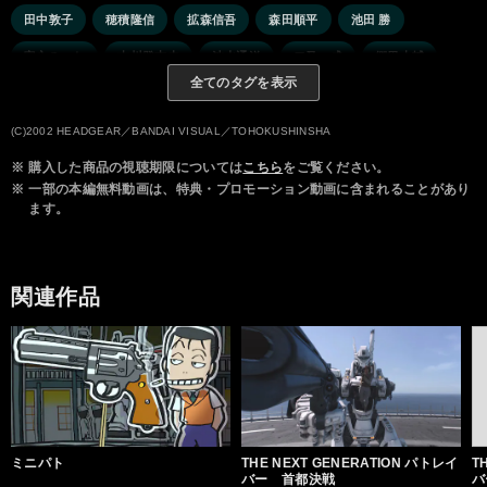
田中敦子
穂積隆信
拡森信吾
森田順平
池田 勝
富永みーな
古川登志夫
池水通洋
二又一成
郷里大輔
全てのタグを表示
大林隆之介
(C)2002 HEADGEAR／BANDAI VISUAL／TOHOKUSHINSHA
※
購入した商品の視聴期限については
こちら
をご覧ください。
※
一部の本編無料動画は、特典・プロモーション動画に含まれることがあり
ます。
関連作品
ミニパト
THE NEXT GENERATION パトレイ
T
バー 首都決戦
バ