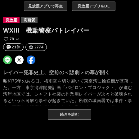
見放題アプリで再生
見放題アプリをDL
見放題
高画質
WXIII 機動警察パトレイバー
78
21件
2774
レイバー犯罪史上、空前の＜悲劇＞の幕が開く
昭和75年のある日、梅雨空を切り裂いて東京湾に輸送機が墜落し
た。一方、東京湾岸開発計画「バビロン・プロジェクト」が進む
湾岸地区では、シャフト社製の作業用レイバーが次々と破壊され
るという不可解な事件が起きていた。所轄の城南署では事件・事
故の両面から捜査を続けていたが、手かがりはつかめずにいた。
城南署の若手刑事・秦と相棒のベテラン刑事久住も捜査にあたっ
続きを読む
ていた。その捜査中に秦は、車が故障し立ち往生していた色白の
女性・冴子と出会い、彼女を勤務先の大学まで送り届ける。引き
続き聞き込みを続けていた秦と久住は「飛行機が落ちてから奇妙