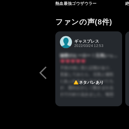
熱血最強ゴウザウラー
ファンの声(8件)
ギャスブレス
2022/03/24 12:53
秘密のヒーロー！元気いっぱい!コミカルだけど熱い！これぞ名作
子供の頃に見た記憶があり、
見返してみたら、元気と個性
にあふれるキャラクターたち
ネタバレあり
が、面白おかしく動きまわる
のでのめり込みました。毎回
のドラマにも胸を熱くする展
開が散りばめられてありま
す。秘密を隠しながらも、み
んなのために戦うヒーロー。
個人的には力哉と哲哉の兄弟