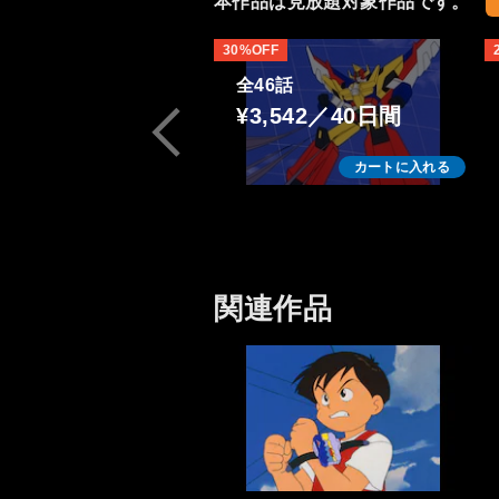
本作品は見放題対象作品です。
30%OFF
全46話
¥3,542／40日間
カートに入れる
関連作品