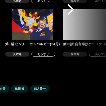
見放題
あらすじ
見放題
あらす
第8話 ピンチ！ ガンバルガー(24分)
第13話 合言葉はケ〜ロケロ(
見放題
あらすじ
見放題
あらす
 央美
島田 敏
緒方賢一