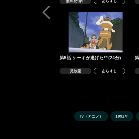
無料配信中
あらすじ
第5話 ケーキが逃げた!?(24分)
第
見放題
あらすじ
TV（アニメ）
1992年