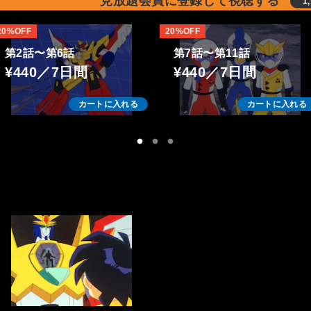
見放題会員に登録して視聴する
1
20%OFF
20%OFF
第2話〜第6話
第7話〜第11話
¥440／7日間
¥440／7日間
カートに入れる
カートに入れる