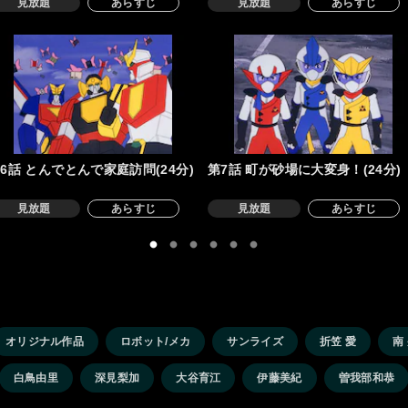
見放題
あらすじ
見放題
あらすじ
6話 とんでとんで家庭訪問(24分)
第7話 町が砂場に大変身！(24分)
見放題
あらすじ
見放題
あらすじ
オリジナル作品
ロボット/メカ
サンライズ
折笠 愛
南
白鳥由里
深見梨加
大谷育江
伊藤美紀
曽我部和恭