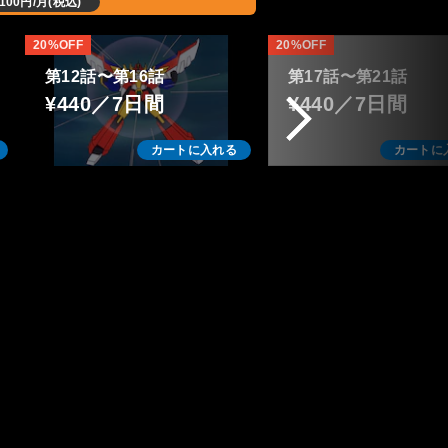
,100円/月(税込)
20%OFF
20%OFF
第12話〜第16話
第17話〜第21話
¥440／7日間
¥440／7日間
カートに入れる
カートに