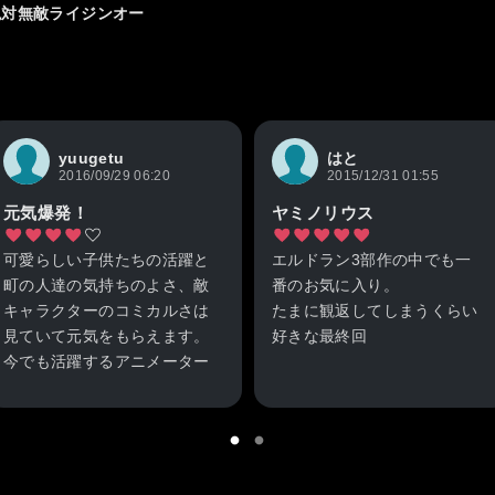
絶対無敵ライジンオー
yuugetu
はと
2016/09/29 06:20
2015/12/31 01:55
元気爆発！
ヤミノリウス
可愛らしい子供たちの活躍と
エルドラン3部作の中でも一
町の人達の気持ちのよさ、敵
番のお気に入り。
キャラクターのコミカルさは
たまに観返してしまうくらい
見ていて元気をもらえます。
好きな最終回
今でも活躍するアニメーター
さんたちの描く子供達の躍動
感と表情の豊かさは、この年
代のアニメの特長でしょう
ね。私にとっては懐かしく、
今の子ども達の眼には新鮮に