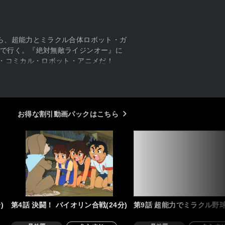
ら、超能力とミラクル合体ロボット・ガ
で行く。『絶対無敵ライジンオー』に
ル・コミカル・ロボット・アニメだ！
お得な割引動画パックはこちら
)
第4話 決闘！ バイオリン合戦(24分)
第9話 超能力でミラクル野球(