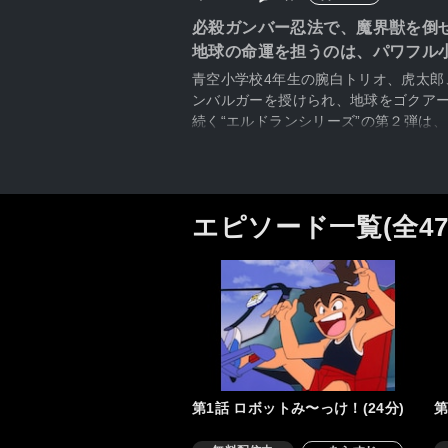
必殺ガンバー忍法で、魔界獣を倒
地球の命運を担うのは、パワフル
青空小学校4年生の腕白トリオ、虎太
ンバルガーを授けられ、地球をゴクア
続く“エルドランシリーズ”の第２弾は
エピソード一覧(全4
第1話 ロボットみ〜っけ！(24分)
第