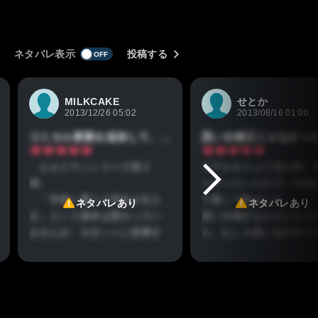
ネタバレ表示
投稿する
MILKCAKE
せとか
2013/12/26 05:02
2013/08/16 01:00
コミカル要素を追加して、まさに元気爆発！
思い出補正じゃなかっ
エルドランシリーズ第２
リアルタイムで見た時、
弾。
ハマっていたので、今回
「学校に通う小学生が主人
て通して観ました。
ネタバレあり
ネタバレあり
公」という基本は変わってい
思い出補正なんかじゃな
ませんが、ロボットに搭乗す
た。むしろ思い出の中の
るのを３人に絞り、ロボも町
バルガーよりずっとおも
の各地から自由自在に発進可
かったです。
能、変身+忍者+正体を隠すヒ
掟破りのバンク遊びや、
ーローなどの盛り沢山の要
拒否とか、大人になって
素。前作とはまた違った面白
方が笑えた気がする。