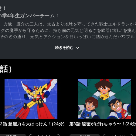
せ！
小学4年生ガンバーチーム！
郎、力哉、鷹介の三人は、太古より地球を守ってきた戦士エルドランか
ークの魔手から守るために、持ち前の元気と明るさを武器に戦いを挑ん
、その名の通り、元気とアクションを目いっぱいに詰め込んだパワフ
続きを読む
7話）
2話 超能力を大はっけん！(24分)
第3話 秘密がばれちゃう〜！(24分