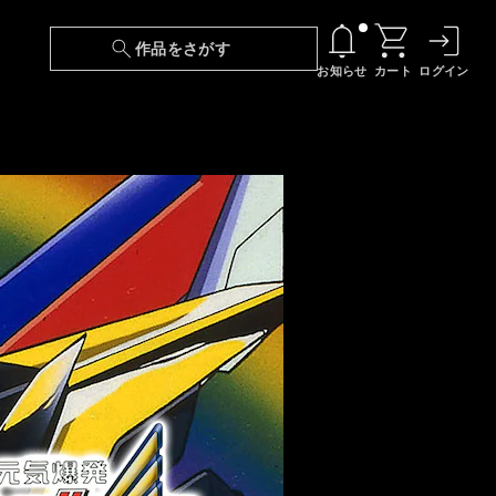
作品をさがす
お知らせ
カート
ログイン
【6/13(土)～期間限定】『ニンジャラ』無料配
信！
『最強の王様、二度目の人生は何をする？』第
24話 配信日変更のお知らせ
【障害】映像再生における不具合に関しまして
【日本語字幕】【セリフ検索】新規追加のお知
らせ
【障害】Android TVにおける不具合に関しまし
て