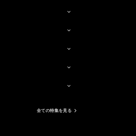
さがあってとても良かったで
「そんなバカなｗ」って
す。学年を下げた影響か、子
供ならではの失敗や自分勝手
こういう、ただ見て笑っ
な行動が前作より多かったの
時々泣いて、まっすぐに
も違ったところですね。人数
るアニメって言うのは、
を絞った結果、３人それぞれ
経っても自分の中に残っ
にガールフレンドが出来たの
ものだなぁ…と思いまし
はご愛嬌でしょうか(笑)
ライジンオー、ガンバルガ
ありがとう、ガンバルガ
ー、そして第３弾のゴウザウ
ラー。各作品のオープニング
主題歌は秀逸ですね。それぞ
れ作品に合った歌詞とメロデ
ィでとても印象に残ります。
毎回楽しく聞いていました＾
＾
全ての特集を見る
昔、子供の頃に見た人たち
が、今また自分の子供と見て
も楽しめるこのシリーズ。素