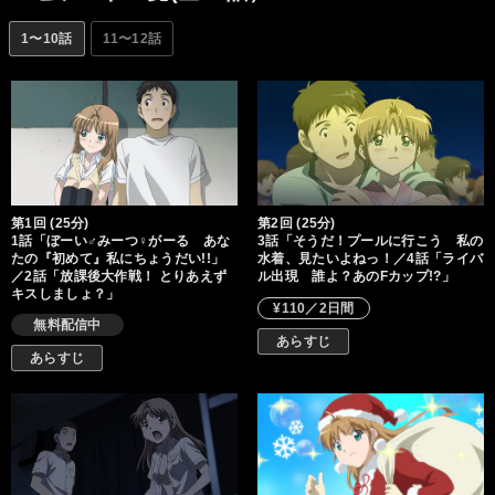
1〜10話
11〜12話
第1回 (25分)
第2回 (25分)
1話「ぼーい♂みーつ♀がーる あな
3話「そうだ！プールに行こう 私の
たの『初めて』私にちょうだい!!」
水着、見たいよねっ！／4話「ライバ
／2話「放課後大作戦！ とりあえず
ル出現 誰よ？あのFカップ!?」
キスしましょ？」
¥110／2日間
無料配信中
あらすじ
あらすじ