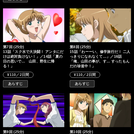
第7回 (25分)
第8回 (25分)
13話「スク水で大決闘！ アンタにだ
15話「わーーい、修学旅行だ！ 二人
けは絶対負けない！」／14話「夏の
っきりになれなくて…」／16話
日の思いで… 山田、野生に帰
「俺、山田の事が、す… すったもん
る！」
だの珍道中！」
¥110／2日間
¥110／2日間
あらすじ
あらすじ
第9回 (25分)
第10回 (25分)