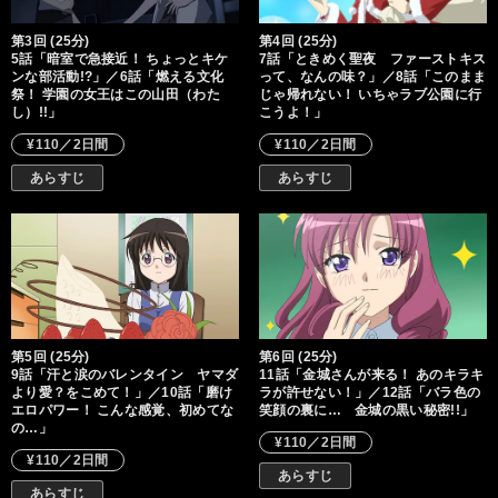
第3回 (25分)
第4回 (25分)
5話「暗室で急接近！ ちょっとキケ
7話「ときめく聖夜 ファーストキス
ンな部活動!?」／6話「燃える文化
って、なんの味？」／8話「このまま
祭！ 学園の女王はこの山田（わた
じゃ帰れない！ いちゃラブ公園に行
し）!!」
こうよ！」
¥110／2日間
¥110／2日間
あらすじ
あらすじ
第5回 (25分)
第6回 (25分)
9話「汗と涙のバレンタイン ヤマダ
11話「金城さんが来る！ あのキラキ
より愛？をこめて！」／10話「磨け
ラが許せない！」／12話「バラ色の
エロパワー！ こんな感覚、初めてな
笑顔の裏に… 金城の黒い秘密!!」
の…」
¥110／2日間
¥110／2日間
あらすじ
あらすじ