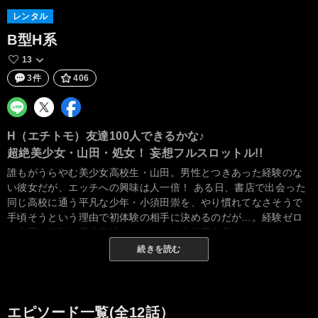
レンタル
B型H系
13
3件
406
H（エチトモ）友達100人できるかな♪
超絶美少女・山田・処女！ 妄想フルスロットル!!
誰もがうらやむ美少女高校生・山田。男性とつきあった経験のな
い彼女だが、エッチへの興味は人一倍！ ある日、書店で出会った
同じ高校に通う平凡な少年・小須田崇を、やり慣れてなさそうで
手頃そうという理由で初体験の相手に決めるのだが…。経験ゼロ
な山田の行動は暴走気味…。はたして小須田を落とすことができ
るのか!?
続きを読む
エピソード一覧(全12話）