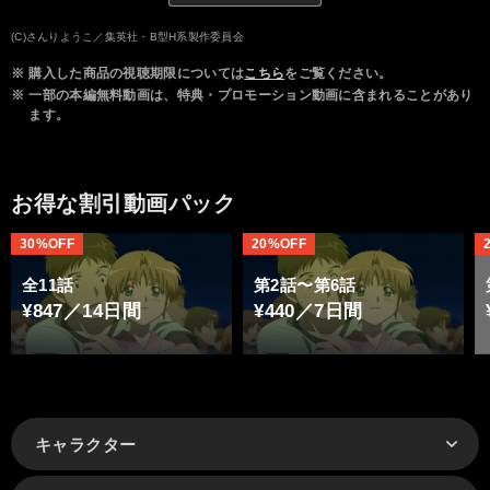
(C)さんりようこ／集英社・B型H系製作委員会
※
購入した商品の視聴期限については
こちら
をご覧ください。
※
一部の本編無料動画は、特典・プロモーション動画に含まれることがあり
ます。
お得な割引動画パック
30%OFF
20%OFF
全11話
第2話〜第6話
¥847／14日間
¥440／7日間
キャラクター