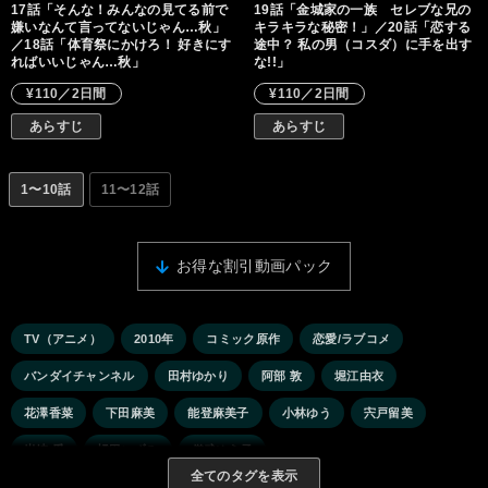
17話「そんな！みんなの見てる前で
19話「金城家の一族 セレブな兄の
嫌いなんて言ってないじゃん…秋」
キラキラな秘密！」／20話「恋する
／18話「体育祭にかけろ！ 好きにす
途中？ 私の男（コスダ）に手を出す
ればいいじゃん…秋」
な!!」
¥110／2日間
¥110／2日間
あらすじ
あらすじ
1〜10話
11〜12話
お得な割引動画パック
TV（アニメ）
2010年
コミック原作
恋愛/ラブコメ
バンダイチャンネル
田村ゆかり
阿部 敦
堀江由衣
花澤香菜
下田麻美
能登麻美子
小林ゆう
宍戸留美
岩崎 愛
橘田いずみ
儀武ゆう子
全てのタグを表示