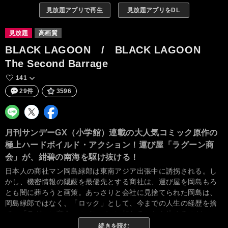
見放題アプリで再生
見放題アプリをDL
見放題
高画質
BLACK LAGOON / BLACK LAGOON
The Second Barrage
141
29件
3596
月刊サンデーGX（小学館）連載の大人気コミック原作の
極上ハードボイルド・アクション！運び屋「ラグーン商
会」が、紺碧の南海を駆け抜ける！
日本人の商社マン岡島緑郎は東南アジア出張中に誘拐される。し
かし、機密情報の隠蔽を最優先とする商社は、運び屋を岡島もろ
とも闇に葬ろうと画策。あっさりと会社に見捨てられた岡島は、
岡島緑郎ではなく、「ロック」として、今までの人生の経歴を捨
て、「ラグーン商会」のメンバーに加わることを決めるのだっ
た。東南アジアの悪徳の街ロアナプラを舞台に、頭脳明晰、元軍
続きを読む