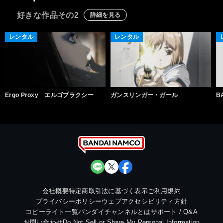
好きな作品その2
詳細を見る
レンタル
レンタル
Ergo Proxy エルゴプラクシー
ガンスリンガー・ガール
B
会社概要
特定商取引法に基づく表示
ご利用規約
プライバシーポリシー
ウェブアクセシビリティ方針
コピーライト一覧
バンダイチャンネルとは
サポート / Q&A
お問い合わせ
Do Not Sell or Share My Personal Information