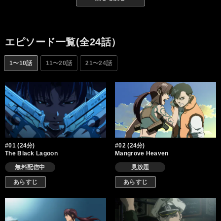
人のボス、ダッチ、メカニック担当のベニー“２挺拳銃（トゥーハ
ンド）”の通り名を持つ女ガンマン・レヴィとともに改造魚雷艇
「ブラックラグーン号」で南海の海（lagoon）を駆ける。
エピソード一覧(全24話）
1〜10話
11〜20話
21〜24話
#01 (24分)
#02 (24分)
The Black Lagoon
Mangrove Heaven
無料配信中
見放題
あらすじ
あらすじ