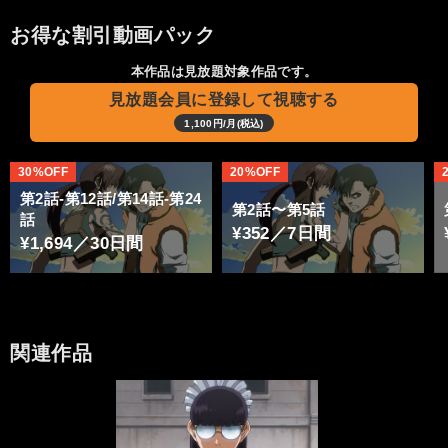
お得な割引動画パック
本作品は見放題対象作品です。
見放題会員に登録して視聴する
1,100円/月(税込)
30%OFF
20%OFF
第2話-第12話/第14話-第24
第2話〜第5話
話
¥352／7日間
¥1,694／30日間
関連作品