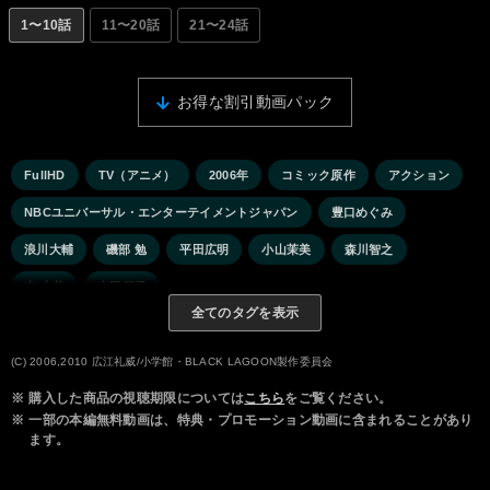
1〜10話
11〜20話
21〜24話
お得な割引動画パック
FullHD
TV（アニメ）
2006年
コミック原作
アクション
NBCユニバーサル・エンターテイメントジャパン
豊口めぐみ
浪川大輔
磯部 勉
平田広明
小山茉美
森川智之
南 央美
金田朋子
全てのタグを表示
(C) 2006,2010 広江礼威/小学館・BLACK LAGOON製作委員会
※
購入した商品の視聴期限については
こちら
をご覧ください。
※
一部の本編無料動画は、特典・プロモーション動画に含まれることがあり
ます。