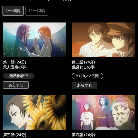
1〜10話
11〜13話
第一話 (24分)
第二話 (24分)
天人五衰の事
狸惑わしの事
無料配信中
¥110／2日間
あらすじ
あらすじ
第三話 (24分)
第四話 (24分)