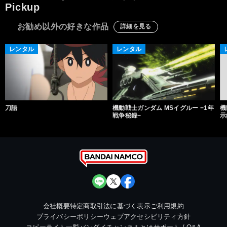
Pickup
お勧め以外の好きな作品
詳細を見る
レンタル
レンタル
刀語
機動戦士ガンダム MSイグルー −1年
機
戦争秘録−
示
会社概要
特定商取引法に基づく表示
ご利用規約
プライバシーポリシー
ウェブアクセシビリティ方針