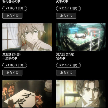
羽化登仙の事
火車の事
¥110／2日間
¥110／2日間
あらすじ
あらすじ
第五話 (24分)
第六話 (24分)
千里眼の事
筥の事
¥110／2日間
¥110／2日間
あらすじ
あらすじ