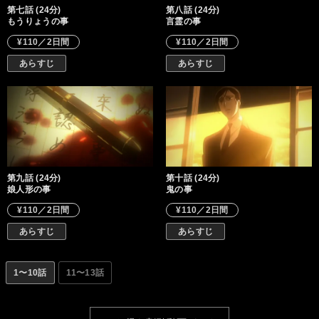
第七話 (24分)
第八話 (24分)
もうりょうの事
言霊の事
¥110／2日間
¥110／2日間
あらすじ
あらすじ
第九話 (24分)
第十話 (24分)
娘人形の事
鬼の事
¥110／2日間
¥110／2日間
あらすじ
あらすじ
1〜10話
11〜13話