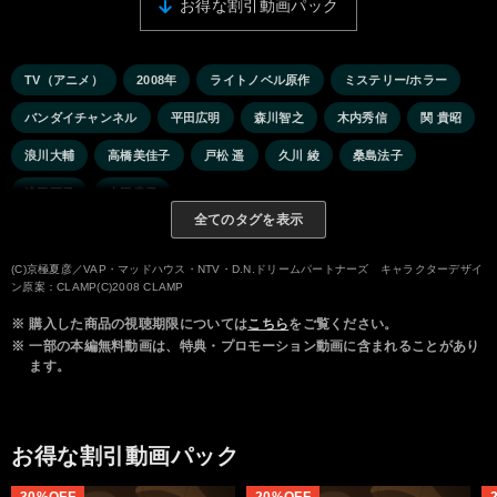
お得な割引動画パック
TV（アニメ）
2008年
ライトノベル原作
ミステリー/ホラー
バンダイチャンネル
平田広明
森川智之
木内秀信
関 貴昭
浪川大輔
高橋美佳子
戸松 遥
久川 綾
桑島法子
津田匠子
本田貴子
全てのタグを表示
(C)京極夏彦／VAP・マッドハウス・NTV・D.N.ドリームパートナーズ キャラクターデザイ
ン原案：CLAMP(C)2008 CLAMP
※
購入した商品の視聴期限については
こちら
をご覧ください。
※
一部の本編無料動画は、特典・プロモーション動画に含まれることがあり
ます。
お得な割引動画パック