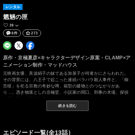
レンタル
魍魎の匣
39
8件
273
原作・京極夏彦×キャラクターデザイン原案・CLAMP×ア
ニメーション制作・マッドハウス
元映画女優、美波絹子の妹である加菜子が何者かにさらわれた。
その背景には、八王子で起こった連続バラバラ殺人事件と、「御
筥様」を祀る宗教の奇妙な噂、箱型の建物とのつながりがあ
り…。憑き物落としの京極堂、小説家の関口、刑事の木場、探偵
の榎木津らが事件を追う…！
続きを読む
エピソード一覧(全13話）