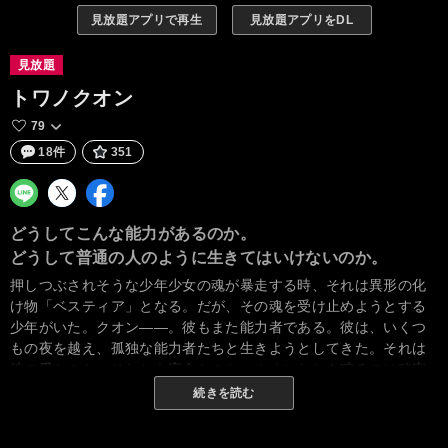
見放題アプリで再生
見放題アプリをDL
見放題
トワノクオン
79
18件
351
どうしてこんな能力があるのか。
どうして普通の人のように生きてはいけないのか。
押しつぶされそうな少年少女の魂が暴走する時、それは異形の化
け物「ベスティア」となる。だが、その魂を受け止めようとする
少年がいた。クオン――。彼もまた能力者である。彼は、いくつ
もの夜を越え、孤独な能力者たちと生きようとしてきた。それは
彼の愛なのか、それとも宿命なのか。クオンたちを狩るのは秘密
組織「オールドー」の機械の番犬「クーストース」。脳と神経節
続きを読む
以外を機械に置き換えられた彼らもまた、もはや普通の生活には
戻れない異形の存在である。異端者が異端者を狩る皮肉。誰も抜