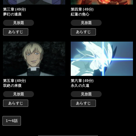
第三章 (49分)
第四章 (49分)
夢幻の連座
紅蓮の焦心
見放題
見放題
あらすじ
あらすじ
第五章 (49分)
第六章 (49分)
双絶の来復
永久の久遠
見放題
見放題
あらすじ
あらすじ
1〜6話