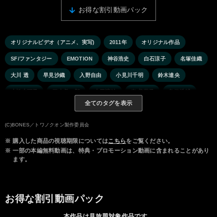
お得な割引動画パック
オリジナルビデオ（アニメ、実写)
2011年
オリジナル作品
SF/ファンタジー
EMOTION
神谷浩史
白石涼子
名塚佳織
大川 透
早見沙織
入野自由
小見川千明
鈴木達央
小松未可子
三木眞一郎
中田譲治
寿 美菜子
鳥海浩輔
全てのタグを表示
(C)BONES／トワノクオン製作委員会
※
購入した商品の視聴期限については
こちら
をご覧ください。
※
一部の本編無料動画は、特典・プロモーション動画に含まれることがあり
ます。
お得な割引動画パック
本作品は見放題対象作品です。