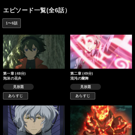
け出すことのない負の連鎖。誰がこのような状況を望んだのか。
人知れず行われる少年少女とクーストースの戦い。クオンは血を
エピソード一覧(全6話）
流しながらも、明日を求める。
1〜6話
第一章 (48分)
第二章 (49分)
泡沫の花弁
混沌の蘭舞
見放題
見放題
あらすじ
あらすじ