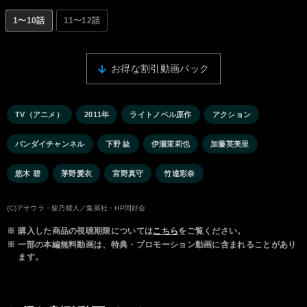
1〜10話
11〜12話
お得な割引動画パック
TV（アニメ）
2011年
ライトノベル原作
アクション
バンダイチャンネル
下野 紘
伊瀬茉莉也
加藤英美里
悠木 碧
茅野愛衣
宮野真守
竹達彩奈
(C)アサウラ・柴乃櫂人／集英社・HP同好会
※
購入した商品の視聴期限については
こちら
をご覧ください。
※
一部の本編無料動画は、特典・プロモーション動画に含まれることがあり
ます。