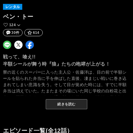
レンタル
ベン・トー
124
30件
614
戦って、喰え!!
半額シールが舞う時『狼』たちの咆哮が上がる！
寮の近くのスーパーに入った主人公・佐藤洋は、目の前で半額シ
ールを貼られた弁当に手を伸ばした直後、凄まじい戦いに巻き込
まれてしまい意識を失う。そして目が覚めた時には、すでに半額
弁当は消えていた。たまたまその場にいた同じ学校の白粉花と出
会い、翌日からスーパーに通い詰めた彼らは、《氷結の魔女》と
呼ばれる女生徒槍水仙からスーパーで起きている半額弁当を争奪
続きを読む
する人々の話を聞き、自らも半額弁当争奪戦に足を踏み入れるこ
ととなる。佐藤は彼らと技を競い、自らの誇りと生活を懸けて、
今夜もまたスーパーで激しい戦いを繰り広げる。
エピソード一覧(全12話）