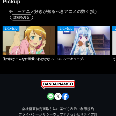
Pickup
チョーアニメ好きが知るべきアニメの数々(笑)
詳細を見る
レンタル
レンタル
俺の妹がこんなに可愛いわけがない
C3 -シーキューブ-
そ
会社概要
特定商取引法に基づく表示
ご利用規約
プライバシーポリシー
ウェブアクセシビリティ方針