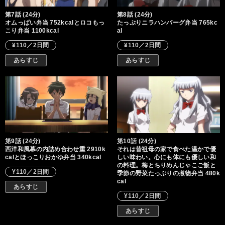
第7話 (24分)
第8話 (24分)
オムっぱい弁当 752kcalとロコもっ
たっぷりニラハンバーグ弁当 765kc
こり弁当 1100kcal
al
¥110／2日間
¥110／2日間
あらすじ
あらすじ
第9話 (24分)
第10話 (24分)
西洋和風幕の内詰め合わせ重 2910k
それは昔祖母の家で食べた温かで優
calとほっこりおかゆ弁当 340kcal
しい味わい。心にも体にも優しい和
の料理。梅とちりめんじゃこご飯と
¥110／2日間
季節の野菜たっぷりの煮物弁当 480k
cal
あらすじ
¥110／2日間
あらすじ