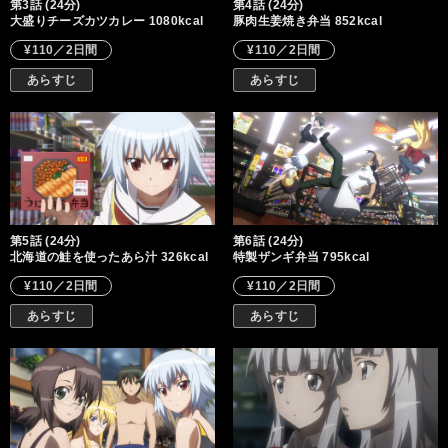
第3話 (24分)
第4話 (24分)
大盛りチーズカツカレー 1080kcal
豚肉生姜焼き弁当 852kcal
¥110／2日間
¥110／2日間
あらすじ
あらすじ
第5話 (24分)
第6話 (24分)
北海道の鮭を使ったあら汁 326kcal
特製ザンギ弁当 795kcal
¥110／2日間
¥110／2日間
あらすじ
あらすじ