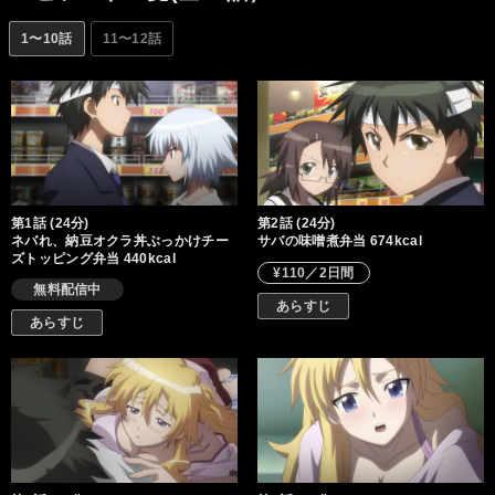
1〜10話
11〜12話
第1話 (24分)
第2話 (24分)
ネバれ、納豆オクラ丼ぶっかけチー
サバの味噌煮弁当 674kcal
ズトッピング弁当 440kcal
¥110／2日間
無料配信中
あらすじ
あらすじ