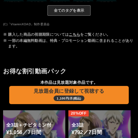
杉田智和
井上和彦
三宅健太
宮田幸季
織田優成
全てのタグを表示
阪口大助
三浦祥朗
(C)「VitaminXOAD」制作委員会
※
購入した商品の視聴期限については
こちら
をご覧ください。
※
一部の本編無料動画は、特典・プロモーション動画に含まれることがあり
ます。
お得な割引動画パック
本作品は見放題対象作品です。
見放題会員に登録して視聴する
1,100円/月(税込)
20%OFF
全3話＋チビタミン付
全3話
¥1,056／7日間
¥792／7日間