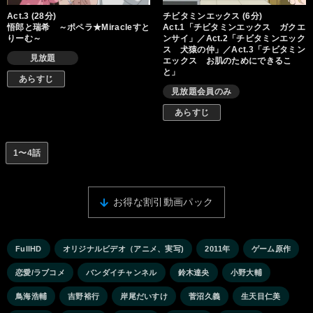
Act.3 (28分)
チビタミンエックス (6分)
悟郎と瑞希 ～ポペラ★Miracleすと
Act.1「チビタミンエックス ガクエ
りーむ～
ンサイ」／Act.2「チビタミンエック
ス 犬猿の仲」／Act.3「チビタミン
見放題
エックス お肌のためにできるこ
と」
あらすじ
見放題会員のみ
あらすじ
1〜4話
お得な割引動画パック
FullHD
オリジナルビデオ（アニメ、実写)
2011年
ゲーム原作
恋愛/ラブコメ
バンダイチャンネル
鈴木達央
小野大輔
鳥海浩輔
吉野裕行
岸尾だいすけ
菅沼久義
生天目仁美