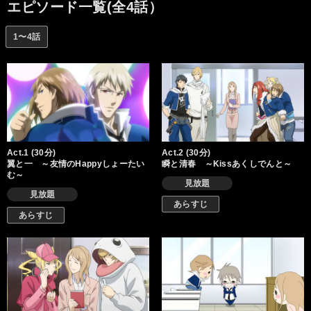
して有名な聖帝にも裏の部分があった…。悠里が担任となったク
エピソード一覧(全4話）
ラスは、超問題児クラス…、職員室の間では通称「ClassX」と呼
ばれる3年E組だった。勉強の意味を見出せない現代の高校生たち
1〜4話
を相手に、悠里はどうやって勉強を教え、そして、大学進学への
道を切り開くのか…？
Act.1 (30分)
Act.2 (30分)
翼と一 ～友情のHappyしょーたい
瞬と清春 ～Kissあくしでんと～
む～
見放題
見放題
あらすじ
あらすじ