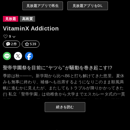
見放題アプリで再生
見放題アプリをDL
見放題
高画質
VitaminX Addiction
9
2件
539
聖帝学園祭を目前に“ヤツら”が騒動を巻き起こす!?
季節は秋────。新学期から比べB6と打ち解けてきた悠里。夏休
みも無事に終わり、補修へも出席するようになりこのまま順風満
帆に進むかに見えたが、またしてもトラブルが降りかかってきた
(!) 私立「聖帝学園」は幼稚舎から大学までエスカレータ式の一貫
教育、ミッション系のブルジョワな名門学園で、都内でも指折り
の秀才が集まる進学校としても知られている。そんな名門「聖
続きを読む
帝」の女教師「南悠里」は、新任教師として赴任して2年目、中等
部での授業の成果が認められたということで、今年の春からは念
願の高等部のグラマー担当に昇格した。しかし、有数の進学校と