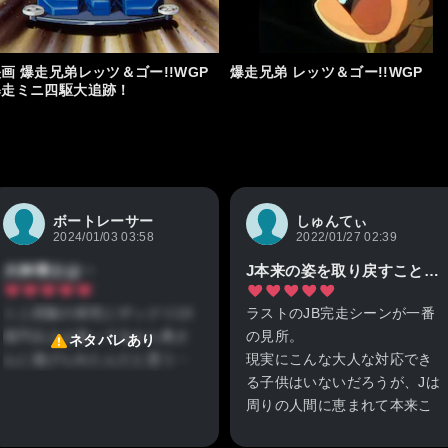
画 爆走兄弟レッツ＆ゴー!!WGP
爆走兄弟 レッツ＆ゴー!!WGP
暴走ミニ四駆大追跡！
ボートレーサー
しゅんてぃ
2024/01/03 03:58
2022/01/27 02:39
大神博士は‥
J本来の姿を取り戻すことができた回
ミニ四駆の研究にザックリ10
ラストのJB完走シーンが一番
億円以上は使ってるから奥さ
の見所。
ネタバレあり
んに逃げられたんだと思う‥
現実にこんな大人な対応でき
る子供はいないだろうが、Jは
周りの人間に恵まれて本来こ
うありたかった自分を取り戻