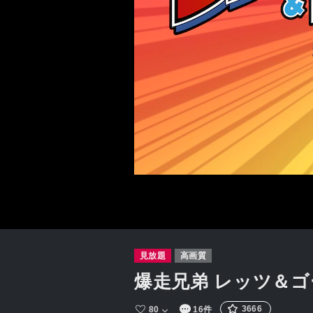
見放題
高画質
爆走兄弟 レッツ＆ゴー
3666
80
16件