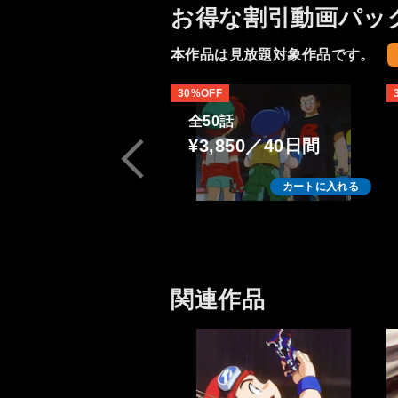
お得な割引動画パッ
本作品は見放題対象作品です。
30%OFF
全50話
¥3,850／40日間
カートに入れる
関連作品