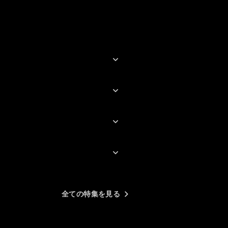
メストアなどで配信されてい
たものよりずっと綺麗です
全ての特集を見る