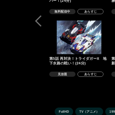
バー！(24分)
勝
無料配信中
あらすじ
第5話 再対決！トライダガーX 地
第
下水路の戦い！(24分)
新
見放題
あらすじ
FullHD
TV（アニメ）
19