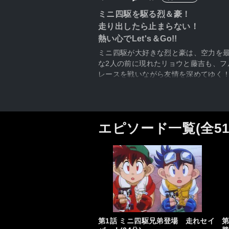
ミニ四駆を駆る烈＆豪！
走り出したら止まらない！
熱い心でLet's＆Go!!
ミニ四駆が大好きな烈と豪は、空力を
な2人の前に現れたリョウと藤吉も、
レースを戦いながら友情を深めてゆく
エピソード一覧(全5
第1話 ミニ四駆兄弟登場 走れセイ
第