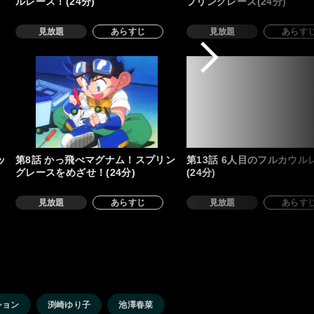
ルレース！(24分)
プリングレース(24分)
見放題
あらすじ
見放題
あらす
ッ
第8話 かっ飛べマグナム！スプリン
第13話 6人目のフルカウル
グレースをめざせ！(24分)
(24分)
見放題
あらすじ
見放題
あらす
ション
渕崎ゆり子
池澤春菜