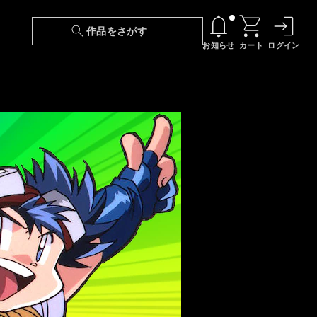
作品をさがす
お知らせ
カート
ログイン
【6/13(土)～期間限定】『ニンジャラ』無料配
信！
『最強の王様、二度目の人生は何をする？』第
24話 配信日変更のお知らせ
【障害】映像再生における不具合に関しまして
【日本語字幕】【セリフ検索】新規追加のお知
らせ
【障害】Android TVにおける不具合に関しまし
て