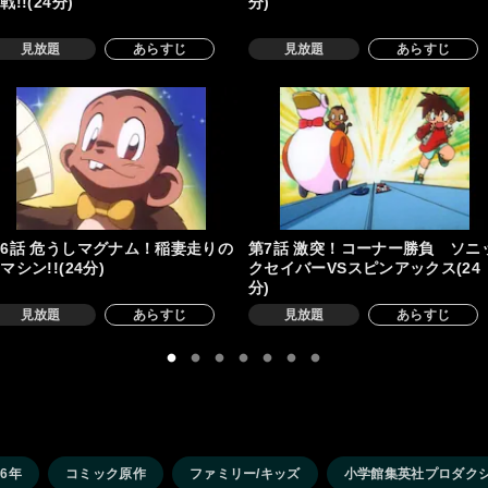
戦!!(24分)
分)
見放題
あらすじ
見放題
あらすじ
6話 危うしマグナム！稲妻走りの
第7話 激突！コーナー勝負 ソニ
マシン!!(24分)
クセイバーVSスピンアックス(24
分)
見放題
あらすじ
見放題
あらすじ
96年
コミック原作
ファミリー/キッズ
小学館集英社プロダク