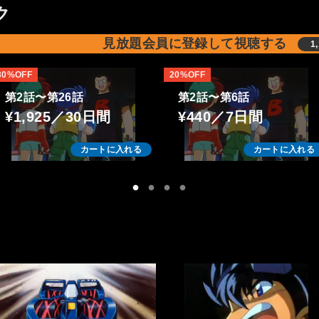
ク
見放題会員に登録して視聴する
1
30%OFF
20%OFF
第2話〜第26話
第2話〜第6話
¥1,925／30日間
¥440／7日間
カートに入れる
カートに入れる