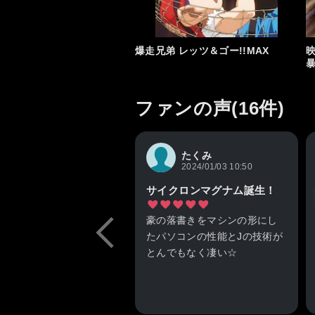
爆走兄弟 レッツ＆ゴー!!MAX
映
ファンの声(16件)
たくみ
2024/01/03 10:50
サイクロンマグナム誕生！
豪の落書きをマシンの形にし
たパソコンの性能とJの技術が
とんでもなく凄い☆