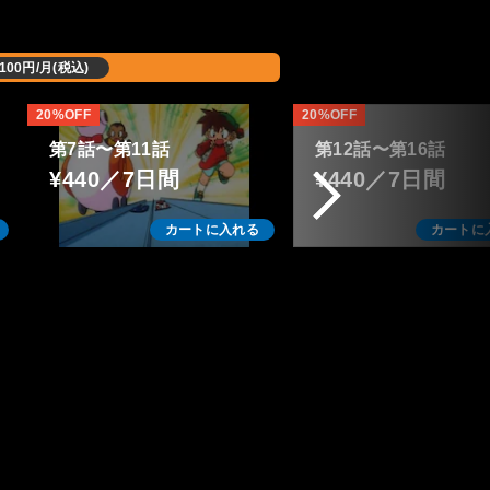
,100円/月(税込)
20%OFF
20%OFF
第7話〜第11話
第12話〜第16話
¥440／7日間
¥440／7日間
カートに入れる
カートに