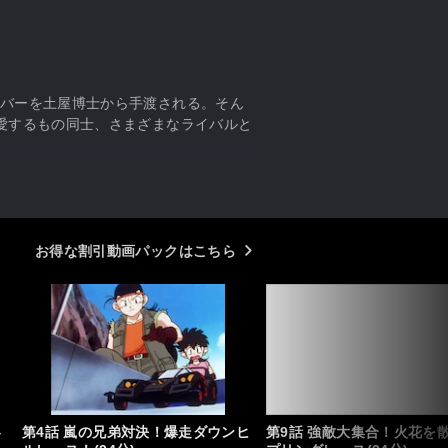
バーを土屋博士から手渡される。そん
愛するもの同士、さまざまなライバルと
お得な割引動画パックはこちら
4
第4話 嵐の兄弟対決！爆走ダウンヒ
第9話 強敵大集合！火花を