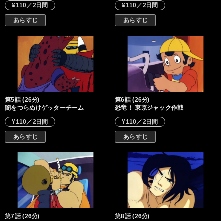
¥110／2日間
¥110／2日間
あらすじ
あらすじ
第5話 (26分)
第6話 (26分)
闇をつらぬけゲッターチーム
恐竜！ 東京ジャック作戦
¥110／2日間
¥110／2日間
あらすじ
あらすじ
第7話 (26分)
第8話 (26分)