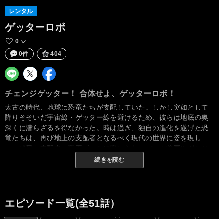
レンタル
ゲッターロボ
0
0件
404
チェンジゲッター！ 合体せよ、ゲッターロボ！
太古の時代、地球は恐竜たちが支配していた。しかし突如として
降りそそいだ宇宙線・ゲッター線を避けるため、彼らは地底の奥
深くに潜らざるを得なかった。時は過ぎ、独自の進化を遂げた恐
竜たちは、再び地上の支配者となるべく現代の世界に姿を現し
た。残忍な支配者・帝王ゴールに率いられ、バット将軍やガレリ
ィ長官が人類絶滅のために機械化恐竜・メカザウルスを繰り出し
続きを読む
てきたのだ。しかも彼らの背後には、恐竜帝国の真の支配者であ
る・大魔神ユラーが控えている。いち早く危機に気付いたのは、
ゲッター線の有効利用によって宇宙開発を進める早乙女研究所だ
った。研究所の責任者である早乙女博士は、高校生のリョウ、ハ
エピソード一覧(全51話）
ヤト、ムサシの三人に宇宙開発用に作り上げたゲッターロボを兵