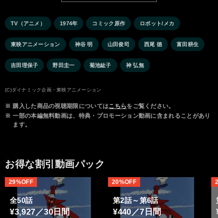
TV（アニメ）
1974年
コミック原作
ロボット/メカ
東映アニメーション
神谷 明
山田俊司
西尾 徳
富田耕生
吉田理保子
野田圭一
菊池紘子
神 弘無
(C)ダイナミック企画・東映アニメーション
※
購入した商品の視聴期限については
こちら
をご覧ください。
※
一部の本編無料動画は、特典・プロモーション動画に含まれることがあり
ます。
お得な割引動画パック
29%OFF
20%OFF
全50話
第2話～第6話
¥3,927／30日間
¥440／7日間