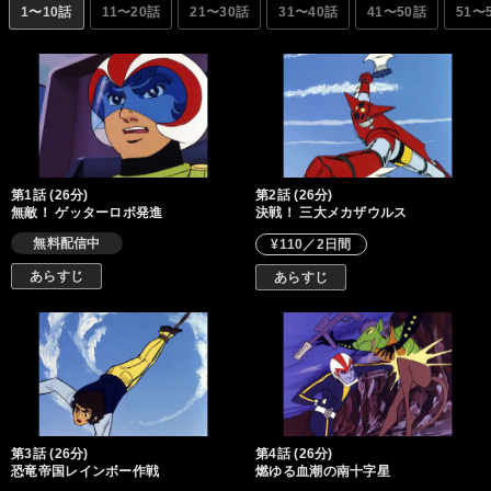
器として与え、研究所を世界防衛の最後の砦にすることを決意す
1〜10話
11〜20話
21〜30話
31〜40話
41〜50話
51〜
る。三人は各自のマシンの能力と三パターンの合体を駆使し、
次々と襲い来る機械化恐竜に立ち向かってゆく。
第1話 (26分)
第2話 (26分)
無敵！ ゲッターロボ発進
決戦！ 三大メカザウルス
無料配信中
¥110／2日間
あらすじ
あらすじ
第3話 (26分)
第4話 (26分)
恐竜帝国レインボー作戦
燃ゆる血潮の南十字星