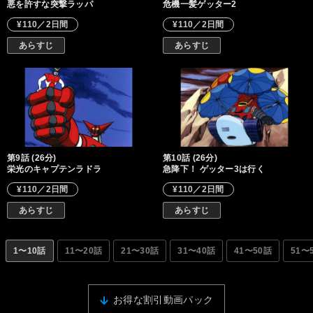
悪を許すな突撃ラッパ
危機一髪ゲッター2
¥110／2日間
¥110／2日間
あらすじ
あらすじ
第9話 (26分)
第10話 (26分)
栄光のキャプテンラドラ
急降下！ ゲッター3は行く
¥110／2日間
¥110／2日間
あらすじ
あらすじ
1〜10話
11〜20話
21〜30話
31〜40話
41〜50話
51〜
お得な割引動画パック