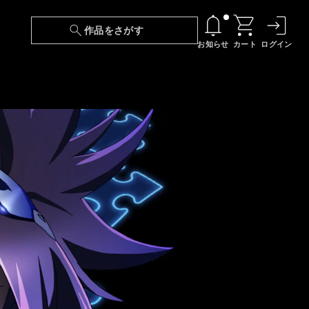
作品をさがす
お知らせ
カート
ログイン
【6/13(土)～期間限定】『ニンジャラ』無料配
信！
『最強の王様、二度目の人生は何をする？』第
24話 配信日変更のお知らせ
【障害】映像再生における不具合に関しまして
【日本語字幕】【セリフ検索】新規追加のお知
らせ
【障害】Android TVにおける不具合に関しまし
て