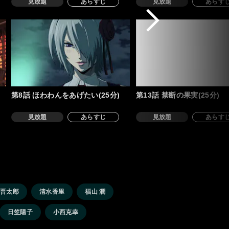
見放題
あらすじ
見放題
あらす
第8話 ほわわんをあげたい(25分)
第13話 禁断の果実(25分)
見放題
あらすじ
見放題
あらす
沼晋太郎
清水香里
福山 潤
日笠陽子
小西克幸