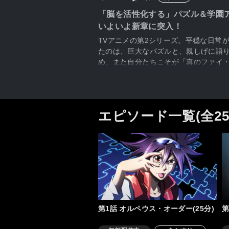
「脳を活性化する」パズル＆学園
いよいよ新章に突入！
TVアニメの第2シリーズ。平穏な日常
たのは、巨大なパズルと、親しげに語
め、また自分たちこそが「真のファイ
け、さらにギャモンたちも巻き込んだ
エピソード一覧(全2
第1話 オルペウス・オーダー(25分)
第