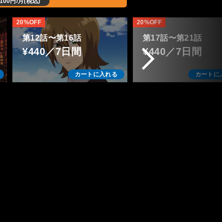
,100円/月(税込)
20%OFF
20%OFF
第12話〜第16話
第17話〜第21話
¥440／7日間
¥440／7日間
カートに入れる
カートに