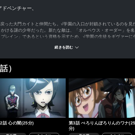
アドベンチャー、
が戻った大門カイトと仲間たち。√学園の入口が封鎖されているのを見
りかける謎の少年だった。新たな敵は、「オルペウス・オーダー」を名
・ブレイン」であるという資格を示すため、√学園の生徒をギヴァーに
チーム対戦パズルを挑んでくる。カイトの新たな戦いが始まる……。
続きを読む
5話）
2話 心の闇(25分)
第3話 ぺろりんぽろりんのワナ(2
分)