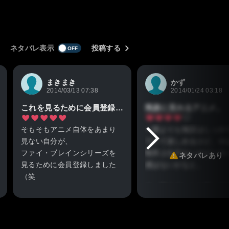
ネタバレ表示
投稿する
まきまき
かず
2014/03/13 07:38
2014/01/24 03:18
これを見るために会員登録しました
気楽に見れるアニメ。
そもそもアニメ自体をあまり
一期よりも物語はしっか
見ない自分が、
ていて楽しめるけど、や
ファイ・ブレインシリーズを
制作上仕方ないけどハラ
ネタバレあり
見るために会員登録しました
感はないかなと。
（笑
最後まで面白かったです。
まー殺人ゲームと言って
ど、誰も死なないから緊
はないので気楽に見れる
ある。