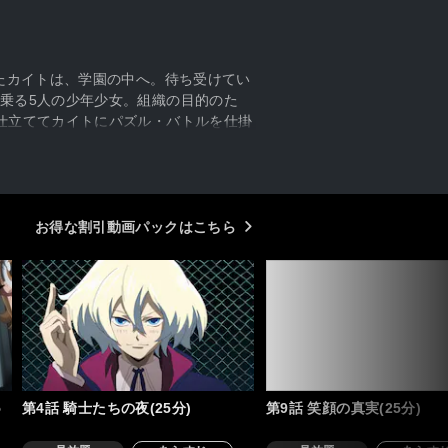
たカイトは、学園の中へ。待ち受けてい
乗る5人の少年少女。組織の目的のた
仕立ててカイトにパズル・バトルを仕掛
お得な割引動画パックはこちら
5
第4話 騎士たちの夜(25分)
第9話 笑顔の真実(25分)