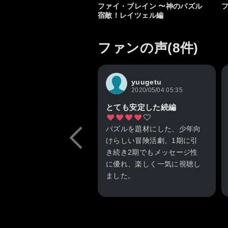
ファイ・ブレイン 〜神のパズル
宿敵！レイツェル編
ファンの声(8件)
yuugetu
2020/05/04 05:35
とても安定した続編
パズルを題材にした、少年向
けらしい冒険活劇。1期に引
き続き2期でもメッセージ性
に優れ、楽しく一気に視聴し
ました。
1期よりキャラクター数が多
く個々にスポットが当たりに
くいのは勿体なくもあります