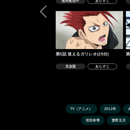
無料配信中
あらすじ
第5話 迷えるガリレオ(25分)
第
見放題
あらすじ
TV（アニメ）
2012年
宮田幸季
雪野五月