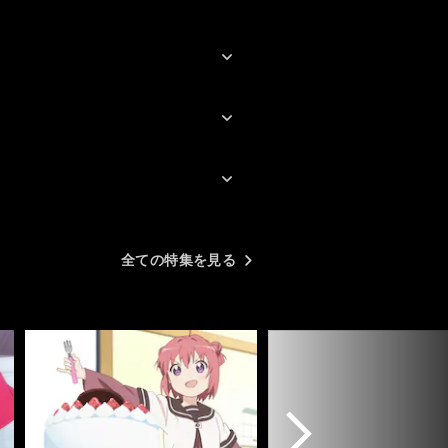
悪かった点は、ラスボス
キャラクターが終盤に現
絶対的な強さを見せるだ
せてあるキャラクターに
されたのは微妙。
薄っぺらいなーと。
あと感じた事は、主人公
ら仕方ないけどカイトば
全ての特集を見る
持ち上げられてるから仲
存在が薄い気がする。
サブキャラクターも個性
るのに勿体ないなと感じ
た。
最後に。