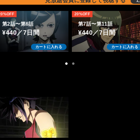
見放題会員に登録して視聴する
1
20%OFF
20%OFF
第2話〜第6話
第7話〜第11話
¥440／7日間
¥440／7日間
カートに入れる
カートに入れる