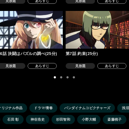
見放題
あらすじ
見放題
あらすじ
6話 決闘はパズルの調べ(25分)
第7話 約束(25分)
見放題
あらすじ
見放題
あらすじ
オリジナル作品
ドラマ/青春
バンダイナムコピクチャーズ
浅
石田 彰
神谷浩史
杉田智和
小野大輔
斎藤桃子