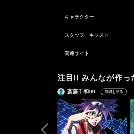
が、敵味方のチームの描き方
に愛が感じられるのが良いで
キャラクター
すね。
希望のあるラストも好きで
す。
スタッフ・キャスト
関連サイト
注目!! みんなが作っ
斎藤千和09
詳細を見る