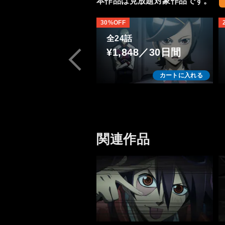
本作品は見放題対象作品です。
30%OFF
全24話
¥1,848／30日間
カートに入れる
関連作品