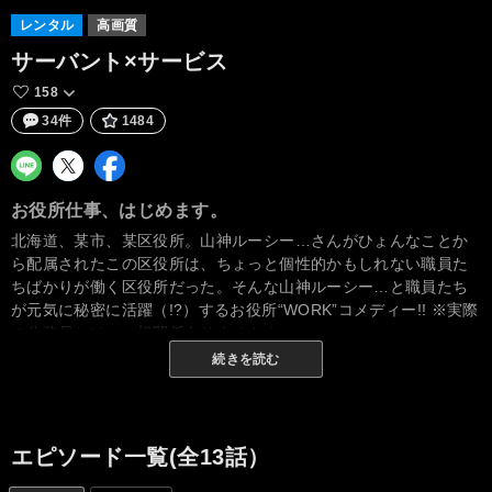
レンタル
高画質
サーバント×サービス
158
34件
1484
お役所仕事、はじめます。
北海道、某市、某区役所。山神ルーシー…さんがひょんなことか
ら配属されたこの区役所は、ちょっと個性的かもしれない職員た
ちばかりが働く区役所だった。そんな山神ルーシー…と職員たち
が元気に秘密に活躍（!?）するお役所“WORK”コメディー!! ※実際
の公務員とは、一切関係ありません☆
続きを読む
エピソード一覧(全13話）