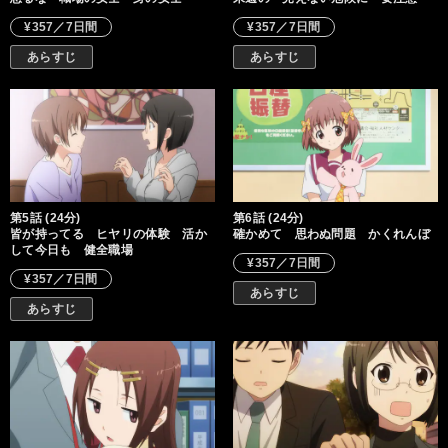
¥357／7日間
¥357／7日間
あらすじ
あらすじ
第5話 (24分)
第6話 (24分)
皆が持ってる ヒヤリの体験 活か
確かめて 思わぬ問題 かくれんぼ
して今日も 健全職場
¥357／7日間
¥357／7日間
あらすじ
あらすじ