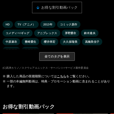
お得な割引動画パック
HD
TV（アニメ）
2013年
コミック原作
コメディー/ギャグ
アニプレックス
茅野愛衣
鈴木達央
中原麻衣
豊崎愛生
櫻井孝宏
大久保瑠美
高橋美佳子
日高里菜
柿原徹也
全てのタグを表示
(C)高津カリノ／スクウェアエニックス・サーバント×サービス製作委員会
※
購入した商品の視聴期限については
こちら
をご覧ください。
※
一部の本編無料動画は、特典・プロモーション動画に含まれることがあり
ます。
お得な割引動画パック