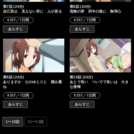
第7話 (24分)
第8話 (24分)
自己防止 見えない所に 人が居る
危険の芽 田中の孫に 御用心
¥357／7日間
¥357／7日間
あらすじ
あらすじ
第9話 (24分)
第10話 (24分)
ありますか 心のゆとりと 積み重
あとで良い ついでで良いは 大き
ね
な後悔
¥357／7日間
¥357／7日間
あらすじ
あらすじ
1〜10話
11〜13話