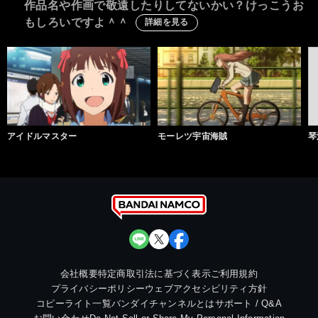
作品名や作画で敬遠したりしてないかい？けっこうお
もしろいですよ＾＾
詳細を見る
アイドルマスター
モーレツ宇宙海賊
琴
会社概要
特定商取引法に基づく表示
ご利用規約
プライバシーポリシー
ウェブアクセシビリティ方針
コピーライト一覧
バンダイチャンネルとは
サポート / Q&A