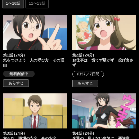
1〜10話
11〜13話
第1話 (24分)
第2話 (24分)
気をつけよう 人の呼び方 その理
お仕事は 慌てず騒がず 投げ出さ
由
ず
無料配信中
¥357／7日間
あらすじ
あらすじ
第3話 (24分)
第4話 (24分)
怠るな 職場の安全 身の安全
来週の 見えない危険に 要注意