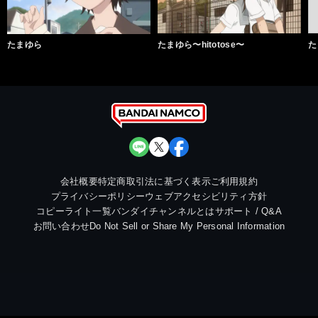
たまゆら
たまゆら〜hitotose〜
た
会社概要
特定商取引法に基づく表示
ご利用規約
プライバシーポリシー
ウェブアクセシビリティ方針
コピーライト一覧
バンダイチャンネルとは
サポート / Q&A
お問い合わせ
Do Not Sell or Share My Personal Information