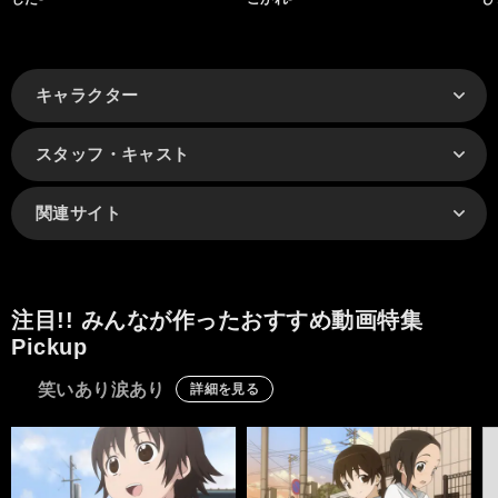
キャラクター
スタッフ・キャスト
関連サイト
注目!! みんなが作ったおすすめ動画特集
Pickup
笑いあり涙あり
詳細を見る