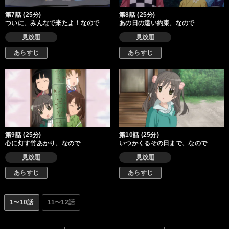
第7話 (25分)
第8話 (25分)
ついに、みんなで来たよ！なので
あの日の遠い約束、なので
見放題
見放題
あらすじ
あらすじ
第9話 (25分)
第10話 (25分)
心に灯す竹あかり、なので
いつかくるその日まで、なので
見放題
見放題
あらすじ
あらすじ
1〜10話
11〜12話