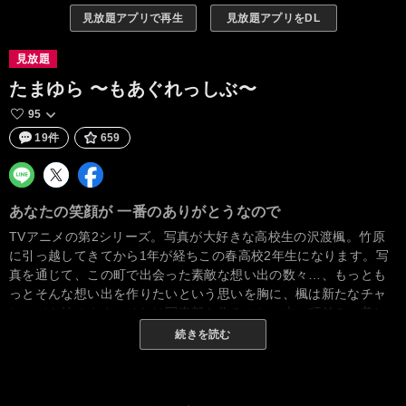
見放題アプリで再生
見放題アプリをDL
見放題
たまゆら 〜もあぐれっしぶ〜
95
19件
659
あなたの笑顔が 一番のありがとうなので
TVアニメの第2シリーズ。写真が大好きな高校生の沢渡楓。竹原
に引っ越してきてから1年が経ちこの春高校2年生になります。写
真を通じて、この町で出会った素敵な想い出の数々…、もっとも
っとそんな想い出を作りたいという思いを胸に、楓は新たなチャ
レンジを始めます。それは写真部を作ること。古い町並み、美し
い海と島々、あたたかな人たちに囲まれた高校生たちの生活を描
続きを読む
く心温まる優しい時間が流れる物語。