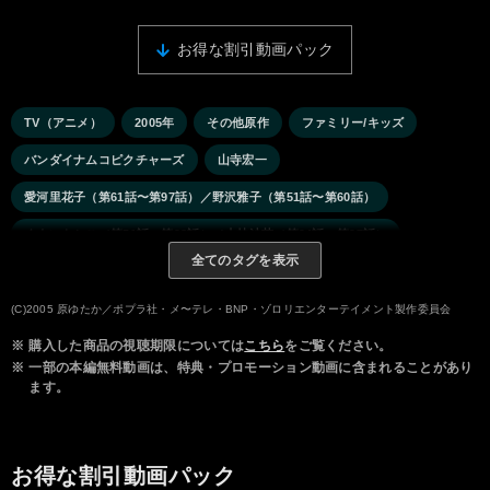
お得な割引動画パック
TV（アニメ）
2005年
その他原作
ファミリー/キッズ
バンダイナムコピクチャーズ
山寺宏一
愛河里花子（第61話〜第97話）／野沢雅子（第51話〜第60話）
くまいもとこ（第51話〜第93話）／小林沙苗（第94話〜第97話）
全てのタグを表示
新井里美
岩男潤子
半場友恵
石田 彰
肥後 誠
玉川紗己子
(C)2005 原ゆたか／ポプラ社・メ〜テレ・BNP・ゾロリエンターテイメント製作委員会
※
購入した商品の視聴期限については
こちら
をご覧ください。
※
一部の本編無料動画は、特典・プロモーション動画に含まれることがあり
ます。
お得な割引動画パック