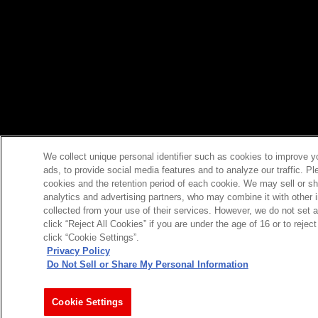
We collect unique personal identifier such as cookies to improve y
ads, to provide social media features and to analyze our traffic. P
cookies and the retention period of each cookie. We may sell or sh
analytics and advertising partners, who may combine it with other 
collected from your use of their services. However, we do not set 
click “Reject All Cookies” if you are under the age of 16 or to reje
click “Cookie Settings”.
Privacy Policy
Do Not Sell or Share My Personal Information
今すぐ登録
Cookie Settings