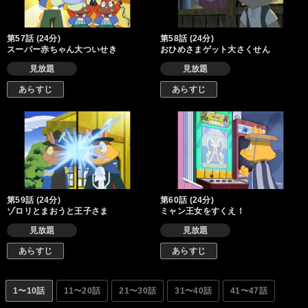
第57話 (24分)
第58話 (24分)
スーパー赤ちゃん大ついせき
おひめさまゲット大さくせん
見放題
見放題
あらすじ
あらすじ
第59話 (24分)
第60話 (24分)
ゾロリとまおうと王子さま
ミャン王女をすくえ！
見放題
見放題
あらすじ
あらすじ
1〜10話
11〜20話
21〜30話
31〜40話
41〜47話