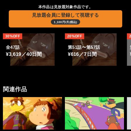
本作品は見放題対象作品です。
見放題会員に登録して視聴する
1,100円/月(税込)
30%OFF
20%OFF
全47話
第51話〜第57話
¥3,619／40日間
¥616／7日間
関連作品