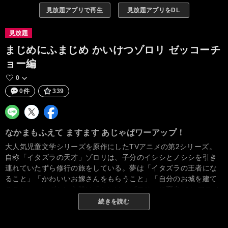
見放題アプリで再生
見放題アプリをDL
見放題
まじめにふまじめ かいけつゾロリ ゼッコーチ
ョー編
0
0件
339
なかまもふえて ますます あじゃぱワーアップ！
大人気児童文学シリーズを原作にしたTVアニメの第2シリーズ。
自称「イタズラの天才」ゾロリは、子分のイシシとノシシを引き
連れていたずら修行の旅をしている。夢は「イタズラの王者にな
ること」「かわいいお嫁さんをもらうこと」「自分のお城を建て
ること」。いざという時は「かいけつゾロリ」に変身だ！ アニメ
オリジナルのキャラクターも加わって、ゾロリの修行の旅はまだ
続きを読む
まだ続く！