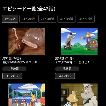
エピソード一覧(全47話）
1〜10話
11〜20話
21〜30話
31〜40話
41〜47話
第51話 (24分)
第52話 (24分)
おばけの森のデンキウナギ
子ブタの家をぶっとばせ！
見放題
見放題
あらすじ
あらすじ