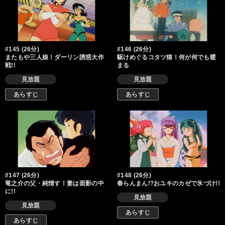
#145 (26分)
#146 (26分)
またもや三人娘！ダーリン誘惑大作
駆けめぐるコタツ猫！何が何でも暖
戦!!
まる
見放題
見放題
あらすじ
あらすじ
#147 (26分)
#148 (26分)
竜之介の父・純情す！妻は面影の中
春らんまん!?おユキのカゼで氷づけ!!
に!!
見放題
見放題
あらすじ
あらすじ