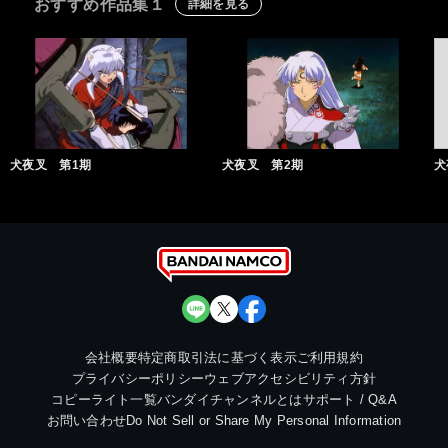
おすすめ作品集１
詳細を見る
犬夜叉 第1期
犬夜叉 第2期
犬
会社概要
特定商取引法に基づく表示
ご利用規約
プライバシーポリシー
ウェブアクセシビリティ方針
コピーライト一覧
バンダイチャンネルとは
サポート / Q&A
お問い合わせ
Do Not Sell or Share My Personal Information