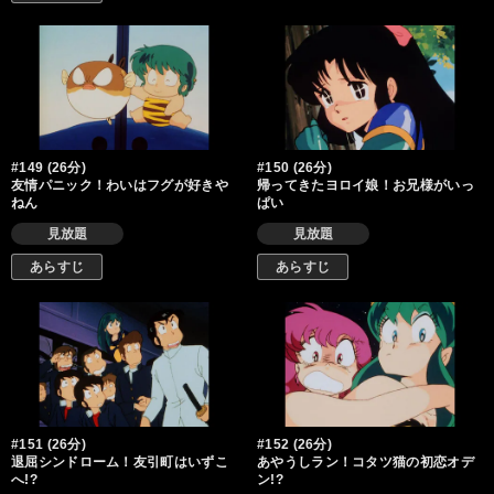
#149 (26分)
#150 (26分)
友情パニック！わいはフグが好きや
帰ってきたヨロイ娘！お兄様がいっ
ねん
ぱい
見放題
見放題
あらすじ
あらすじ
#151 (26分)
#152 (26分)
退屈シンドローム！友引町はいずこ
あやうしラン！コタツ猫の初恋オデ
へ!?
ン!?