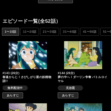
られたあたるの尻軽はラムの嫉妬を買い、友引高校と世間を巻き
込み電撃ショックの嵐を展開、話はますますエスカレート…。
エピソード一覧(全52話）
1〜10話
11〜20話
21〜30話
31〜40話
41〜50話
51〜
#143 (26分)
#144 (26分)
春遠からじ！さびしがり屋の妖精物
夢の中へ！ダーリン争奪 バトルロイ
語!!
ヤル
無料配信中
見放題
あらすじ
あらすじ