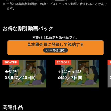
※
一部の本編無料動画は、特典・プロモーション動画に含まれることがあり
ます。
お得な割引動画パック
本作品は見放題対象作品です。
見放題会員に登録して視聴する
1,100円/月(税込)
30%OFF
20%OFF
全51話
＃144〜＃148
¥3,927／40日間
¥440／7日間
関連作品