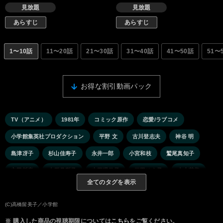
見放題
見放題
あらすじ
あらすじ
1〜10話
11〜20話
21〜30話
31〜40話
41〜50話
51〜
お得な割引動画パック
TV（アニメ）
1981年
コミック原作
恋愛/ラブコメ
小学館集英社プロダクション
平野 文
古川登志夫
神谷 明
島津冴子
杉山佳寿子
永井一郎
小宮和枝
鷲尾真知子
玄田哲章
小原乃梨子
吉田理保子
三田ゆう子
小山茉美
全てのタグを表示
田中真弓
池水通洋
西村朋紘
(C)高橋留美子／小学館
※
購入した商品の視聴期限については
こちら
をご覧ください。