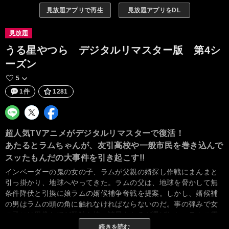
見放題アプリで再生
見放題アプリをDL
見放題
うる星やつら デジタルリマスター版 第4シ
ーズン
5
1件
1281
超人気TVアニメがデジタルリマスターで復活！
あたるとラムちゃんが、友引高校や一般市民を巻き込んで
スッたもんだの大事件を引き起こす!!
インベーダーの鬼の女の子、ラムが父親の婿探し作戦にまんまと
引っ掛かり、地球へやってきた。ラムの父は、地球を脅かして無
条件降伏と引換に娘ラムの婿候補争奪戦を提案。しかし、婿候補
の男はラムの頭の角に触れなければならないのだ。事の弾みで女
の子には異常なほど興味を持つ諸星あたるが選ばれた。ラムの電
撃ショックにもめげず、ついに角に触れるあたる。婿として認め
続きを読む