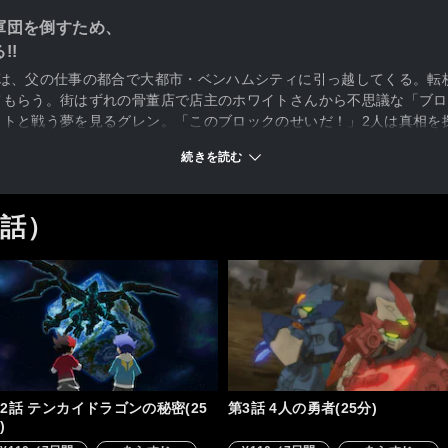
軍団を倒すため、
!!
ンは、父の仕事の都合で大都市・ベンハムシティに引っ越してくる。転
てもらう。街はずれの骨董店で店主のホワイトさんから不思議な「ブロ
ットと戦う夢を見るグレン。「このブロックのせいだ！」2人は真相を
ら聞こえてきた奇妙な音に導かれ、店の地下室の扉を開けると――。
続きを読む
1話）
2話 テンカイドラゴンの秘密(25
第3話 4人の勇者(25分)
)