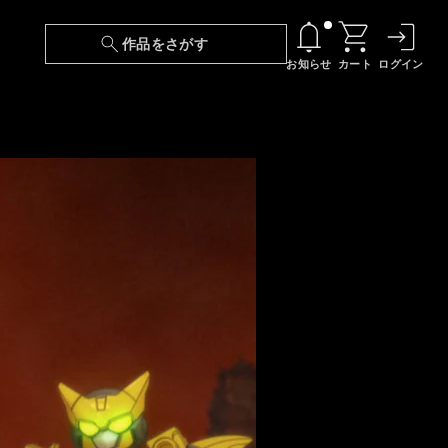
作品をさがす
お知らせ
カート
ログイン
【6/13(土)～期間限定】『ニンジャラ』無料配
信！
『最強の王様、二度目の人生は何をする？』第
24話 配信日変更のお知らせ
【障害】映像再生における不具合に関しまして
【日本語字幕】【セリフ検索】新規追加のお知
らせ
【障害】Android TVにおける不具合に関しまし
て