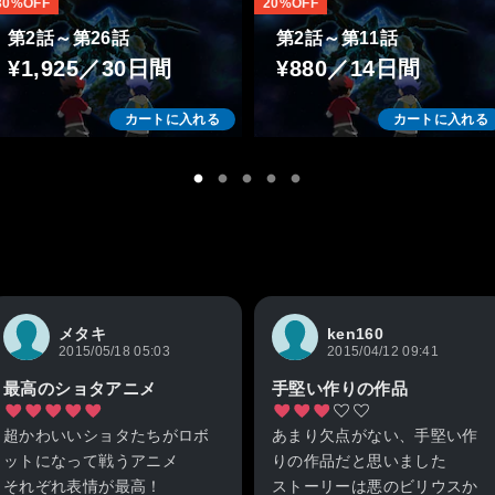
30%OFF
20%OFF
第2話～第26話
第2話～第11話
¥1,925／30日間
¥880／14日間
カートに入れる
カートに入れる
メタキ
ken160
2015/05/18 05:03
2015/04/12 09:41
最高のショタアニメ
手堅い作りの作品
超かわいいショタたちがロボ
あまり欠点がない、手堅い作
ットになって戦うアニメ
りの作品だと思いました
それぞれ表情が最高！
ストーリーは悪のビリウスか