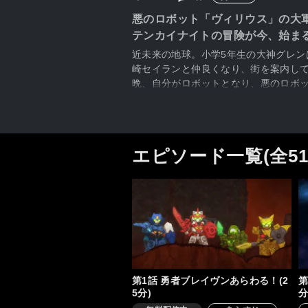
悪のロボット「ヴィリウス」の大
テンカイナイトの冒険が今、始まる
近未来の地球。小学5年生の大神グレ
崎セイランと仲良くなり、街を案内し
晩、自分がロボットとなり、悪のロボ
トさんはいない。ゴゴゴ…。店の奥か
エピソード一覧(全5
第1話 勇者ブレイヴンあらわる！(2
第
5分)
分