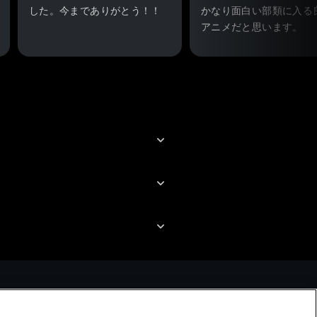
した。今までありがとう！！
かなり面白い部類に入る
アニメだと思います。
展開自体はさほど真新し
ある訳ではありませんが
人公を含めキャラクター
を絞る事でやりたい事、
べき点の焦点が絞られて
理解しやすく、丁寧につ
れているという印象です
また物語のテンポも良く
ていて夢中になれました
ロボットに関しては変形
事をうまく視覚的に利用
おり（敵のロボットの登
が）、ブロックであるこ
うまく活かしてるな、と
印象。また声優も文句な
す。
全体的にうまくまとまっ