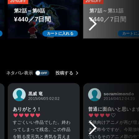
20%OFF
20%OFF
第2話～第6話
第7話～第11話
¥440／7日間
¥440／7日間
カートに入れる
カートに
ネタバレ表示
投稿する
黒威 竜
soramimondo
2015/04/05 02:02
2014/04/12 04:20
ありがとう！
普通に面白いと思いま
すごくいい作品でした。終わ
子供向けアニメが再び増
ってしまって残念。この作品
きた昨今ですが、今期放
を観る度元気と勇気を貰えま
ているそのアニメ群の中