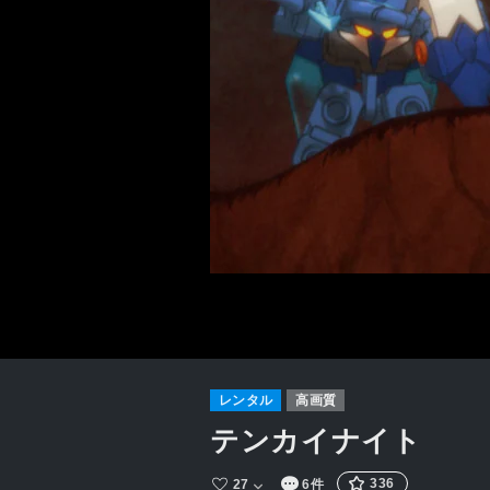
レンタル
高画質
テンカイナイト
336
27
6件