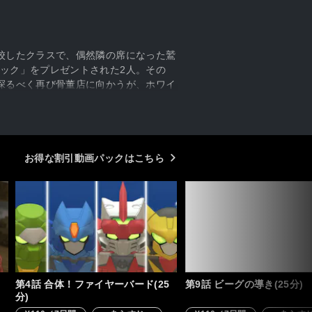
校したクラスで、偶然隣の席になった鷲
ック」をプレゼントされた2人。その
探るべく再び骨董店に向かうが、ホワイ
お得な割引動画パックはこちら
第4話 合体！ファイヤーバード(25
第9話 ビーグの導き(25分)
分)