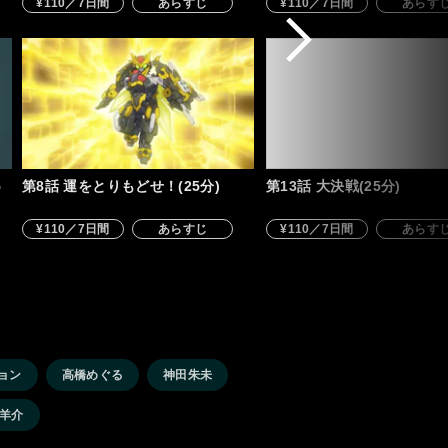
¥110／7日間
あらすじ
¥110／7日間
あらす
5
第8話 運をとりもどせ！(25分)
第13話 大決戦(25分)
¥110／7日間
あらすじ
¥110／7日間
あらす
ョン
高橋めぐる
神田朱未
羊介