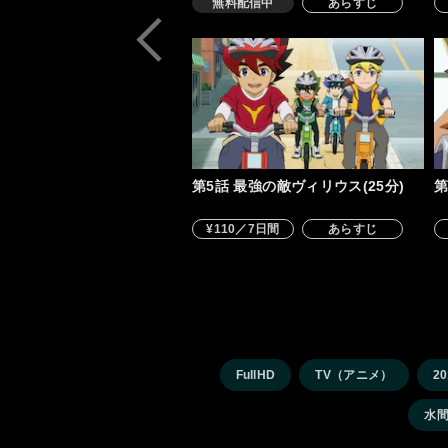
無料配信中
あらすじ
第5話 最強の敵ヴィリウス(25分)
第
¥110／7日間
あらすじ
FullHD
TV（アニメ）
2
水