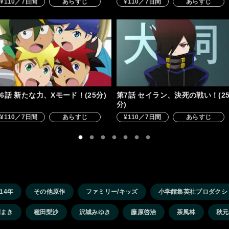
¥110／7日間
あらすじ
¥110／7日間
あらすじ
6話 新たな力、Xモード！(25分)
第7話 セイラン、決死の戦い！(2
分)
¥110／7日間
あらすじ
¥110／7日間
あらすじ
014年
その他原作
ファミリー/キッズ
小学館集英社プロダクシ
間まき
種田梨沙
沢城みゆき
藤原啓治
茶風林
秋元