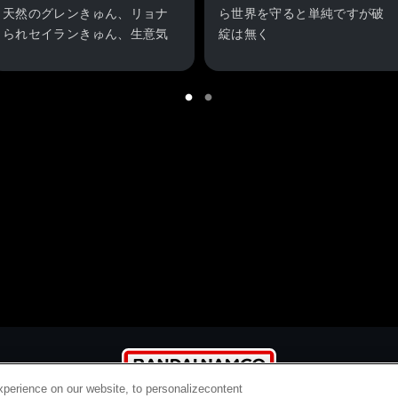
天然のグレンきゅん、リョナ
ら世界を守ると単純ですが破
られセイランきゅん、生意気
綻は無く
なトクサきゅん、釣り師チュ
強い違和感や嫌悪感を感じさ
ウキくん
せるキャラは少ないですし
みんな最高！ぺろぺろぺろぺ
メカも通常形態はカワイイで
ろぺろぺろぺろ
すし、Σモード形態はカッコ
いいです
ただし、逆に突出したものが
少ないと思いました
欠点ですが、サルラルランド
が個人的に危うかったです
異質なお猿キャラの違和感
と、仕切り直しで2回同じレ
ースは冗長
主人公達をナビゲートするキ
ャラクターが印象的でした
地球側のホワイトさんのつか
みどころがないとぼけた感じ
xperience on our website, to personalizecontent