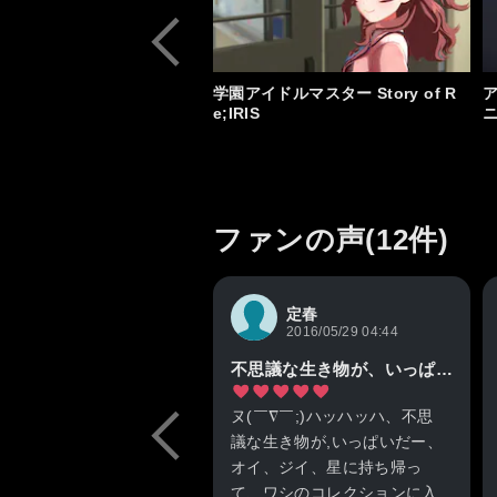
学園アイドルマスター Story of R
e;IRIS
ファンの声(12件)
定春
2016/05/29 04:44
不思議な生き物が、いっぱい、、by、ハタ皇子。
ヌ(￣∇￣;)ハッハッハ、不思
議な生き物が,いっぱいだー、
オイ、ジイ、星に持ち帰っ
て、ワシのコレクションに入