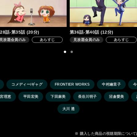
28話-第35話 (20分)
第36話-第40話 (12分)
見放題会員のみ
あらすじ
見放題会員のみ
あらすじ
コメディー/ギャグ
FRONTIER WORKS
中村繪里子
今
宮理恵
平田宏美
下田麻美
長谷川明子
沼倉愛美
大川 透
※
購入した商品の視聴期限について