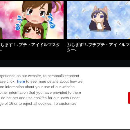
ぷちます！-プチ・アイドルマスタ
ぷちます!!-プチプチ・アイドル
-
ター-
xperience on our website, to personalizecontent
ease click
here
to see more details about how we
re information about your use of our website
 other information that you have provided to them
e do not set and use cookies for our users under
定商取引法に基づく表示
ご利用規約
プライバシーポリシー
ウェブアクセシ
ge of 16 or to reject all cookies. To customize
コピーライト一覧
バンダイチャンネルとは
サポート / Q&A
お問い合わせ
Do Not Sell or Share My Personal Information