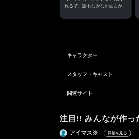
れるぞ、話もなかなか面白か
ったしな、お前ら、間違える
なよ、ワシは魔人ブゥでも無
く、バカ皇子でも無く、ハタ
皇子だぞ、続きが有るなら、
見て見たいぞ。
キャラクター
スタッフ・キャスト
関連サイト
注目!! みんなが作っ
アイマス※
詳細を見る