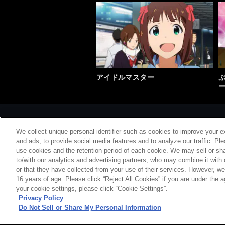
アイドルマスター
ー
We collect unique personal identifier such as cookies to improve your e
and ads, to provide social media features and to analyze our traffic. Pl
use cookies and the retention period of each cookie. We may sell or sha
to/with our analytics and advertising partners, who may combine it with
or that they have collected from your use of their services. However, w
会社概要
特
16 years of age. Please click “Reject All Cookies” if you are under the a
your cookie settings, please click “Cookie Settings”.
Privacy Policy
Do Not Sell or Share My Personal Information