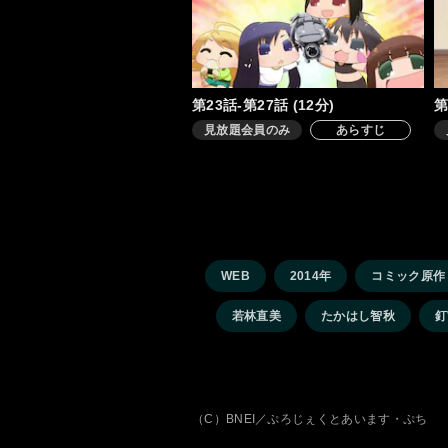
第23話-第27話 (12分)
第
見放題会員のみ
あらすじ
WEB
2014年
コミック原作
若林直美
たかはし智秋
釘
（C）BNEI／ぷろじぇくとあいます・ぷち