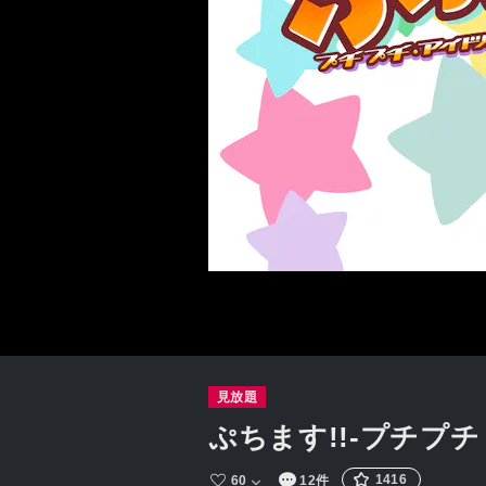
見放題
ぷちます!!-プチプ
1416
60
12件