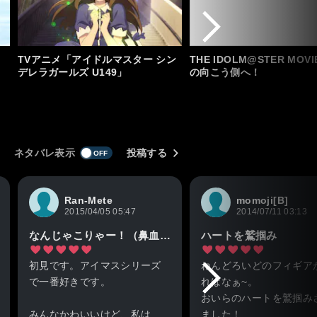
TVアニメ「アイドルマスター シン
THE IDOLM@STER MOV
デレラガールズ U149」
の向こう側へ！
ネタバレ表示
投稿する
Ran-Mete
momoji[B]
2015/04/05 05:47
2014/07/11 03:13
なんじゃこりゃー！（鼻血）
ハートを鷲掴み
初見です。アイマスシリーズ
ねんどろいどのフィギア
で一番好きです。
ればなぁ~。
おいらのハートを鷲掴み
みんなかわいいけど、私は
ました！