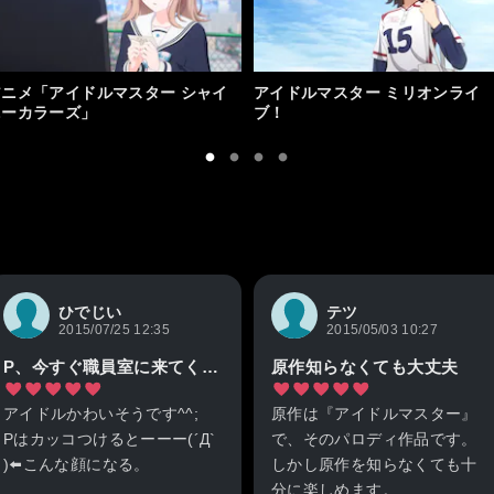
アニメ「アイドルマスター シャイ
アイドルマスター ミリオンライ
ニーカラーズ」
ブ！
ひでじい
テツ
2015/07/25 12:35
2015/05/03 10:27
P、今すぐ職員室に来てくれます?(・ω・)ノ
原作知らなくても大丈夫
アイドルかわいそうです^^;
原作は『アイドルマスター』
Pはカッコつけるとーーー(´Д`
で、そのパロディ作品です。
)⬅️こんな顔になる。
しかし原作を知らなくても十
分に楽しめます。