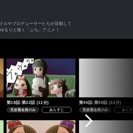
アイドルやプロデューサーたちが活動して
ゆるりと描く「ぷち」アニメ！
第18話-第22話 (11分)
第46話-第50話 (13分)
見放題会員のみ
あらすじ
見放題会員のみ
あらす