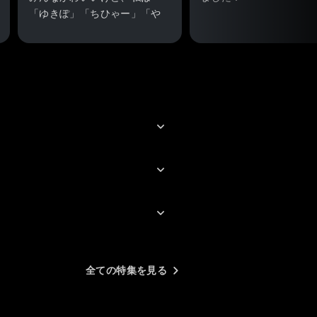
「ゆきぽ」「ちひゃー」「や
よ」が特にツボった。
もっと見たいな～。
仕方ない。もう一度最初から
見直そう。
全ての特集を見る