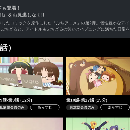
ドも登場！
!』をお見逃しなく!!
ピンオフしたコミックを原作にした「ぷちアニメ」の第2弾。個性豊かな
・ぷちどると、アイドル＆ぷちどるの笑いとハプニングに満ちた日常を
4話）
5話-第9話 (12分)
第10話-第17話 (19分)
見放題会員のみ
あらすじ
見放題会員のみ
あらすじ