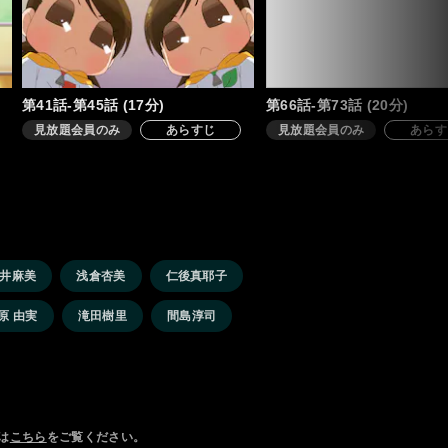
第41話-第45話 (17分)
第66話-第73話 (20分)
見放題会員のみ
あらすじ
見放題会員のみ
あらす
井麻美
浅倉杏美
仁後真耶子
原 由実
滝田樹里
間島淳司
は
こちら
をご覧ください。