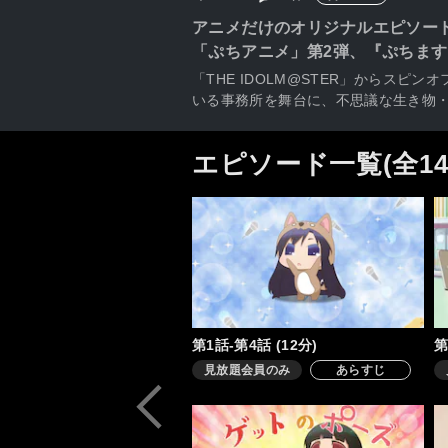
アニメだけのオリジナルエピソー
「ぷちアニメ」第2弾、『ぷちます!
「THE IDOLM@STER」からス
いる事務所を舞台に、不思議な生き物
エピソード一覧(全1
第1話-第4話 (12分)
第
見放題会員のみ
あらすじ