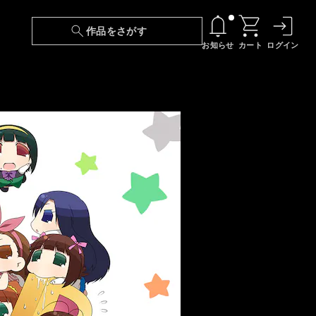
作品をさがす
お知らせ
カート
ログイン
【6/13(土)～期間限定】『ニンジャラ』無料配
信！
『最強の王様、二度目の人生は何をする？』第
24話 配信日変更のお知らせ
【障害】映像再生における不具合に関しまして
【日本語字幕】【セリフ検索】新規追加のお知
らせ
【障害】Android TVにおける不具合に関しまし
て