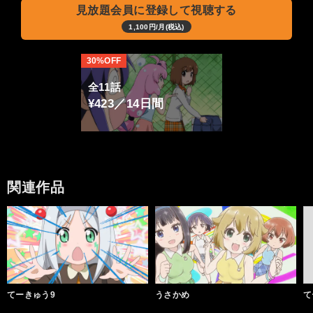
見放題会員に登録して視聴する
1,100円/月(税込)
30%OFF
全11話
¥423／14日間
関連作品
てーきゅう9
うさかめ
て