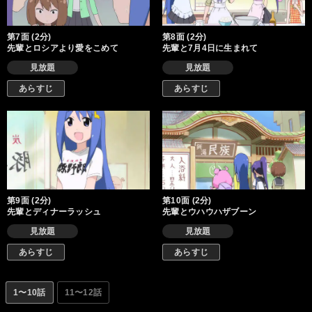
第7面 (2分)
第8面 (2分)
先輩とロシアより愛をこめて
先輩と7月4日に生まれて
見放題
見放題
あらすじ
あらすじ
第9面 (2分)
第10面 (2分)
先輩とディナーラッシュ
先輩とウハウハザブーン
見放題
見放題
あらすじ
あらすじ
1〜10話
11〜12話