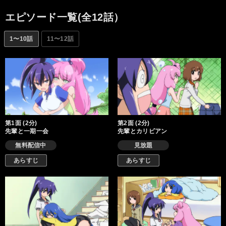
エピソード一覧(全12話）
1〜10話
11〜12話
第1面 (2分)
第2面 (2分)
先輩と一期一会
先輩とカリビアン
無料配信中
見放題
あらすじ
あらすじ