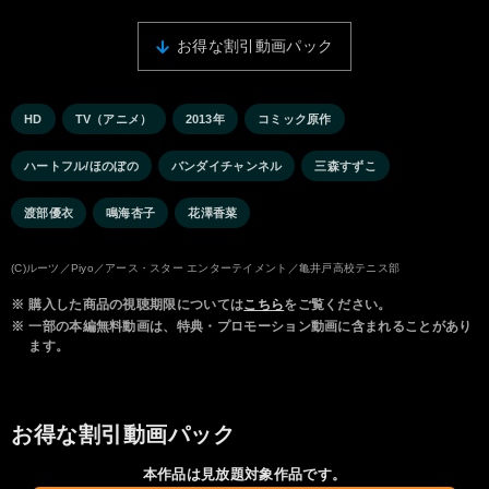
お得な割引動画パック
HD
TV（アニメ）
2013年
コミック原作
ハートフル/ほのぼの
バンダイチャンネル
三森すずこ
渡部優衣
鳴海杏子
花澤香菜
(C)ルーツ／Piyo／アース・スター エンターテイメント／亀井戸高校テニス部
※
購入した商品の視聴期限については
こちら
をご覧ください。
※
一部の本編無料動画は、特典・プロモーション動画に含まれることがあり
ます。
お得な割引動画パック
本作品は見放題対象作品です。