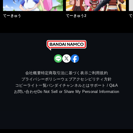
てーきゅう
てーきゅう2
て
会社概要
特定商取引法に基づく表示
ご利用規約
プライバシーポリシー
ウェブアクセシビリティ方針
コピーライト一覧
バンダイチャンネルとは
サポート / Q&A
お問い合わせ
Do Not Sell or Share My Personal Information