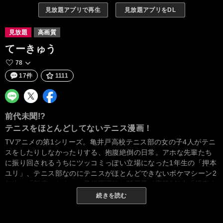
見放題アプリで再生
見放題アプリをDL
見放題
高画質
てーきゅう
78
17件
1111
前代未聞!?
テニスをほとんどしてないテニス漫画！
TVアニメの第1シリーズ。亀井戸高校テニス部の女の子4人がテニ
スをしたりしなかったりする、抱腹絶倒の日常。アホな先輩たち
に振り回されるうちにツッコミっぽい立場になった1年生の「押本
ユリ」、テニス部なのにテニスがほとんどできないボケマシーン2
年生の「新庄かなえ」、予想不可能な関西風ド変態2年生「坂東ま
りも」、何でもお金で解決しちゃう謎多き天然お嬢様2年生「高宮
続きを読む
なすの」。今日も明日も明後日も、4人揃っても揃わなくても爆笑
必至なテニスアニメ！