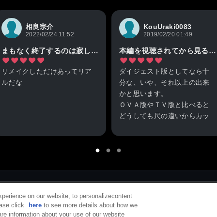
相良宗介
KouUraki0083
2022/02/24 11:52
2019/02/20 01:49
まもなく終了するのは寂しいゾイ_BR_
本編を視聴されてから見ると・・・
リメイクしただけあってリア
ダイジェスト版としてなら十
ルだな
分な、いや、それ以上の出来
かと思います。
ＯＶＡ版やＴＶ版と比べると
どうしても尺の違いからカッ
トせざるをえないシーンがた
くさんあるのは致し方のない
ことですし、むしろ物足りな
さを感じたなら是非、本編を
全話視聴してほしいです。
個人的には作品に華を添える
xperience on our website, to personalizecontent
ＯＰの佐々木いさおさん、Ｅ
ease click
here
to see more details about how we
re information about your use of our website
Ｄの水樹奈さんが歌われてる