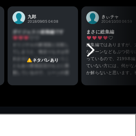
九郎
きぃチャ
2018/09/05 04:08
2014/10/30 06:59
ダイジェスト総集編です
まさに総集編
オリジナルの劇場版と比較し
総集編ではありますが、
てしまうと、物足りなさは否
なシーンなどもぶつ切り
めません。リメイクというこ
っているので、2199本
ネタバレあり
ともあり新規設定のもとに展
ていない方には、何がな
開しているので、シーンの選
か解らないと思います。
択にもスタッフさんも悩んだ
て2199を観る方は「追
ことは分かります。
海」を見る前に本編を観
新規設定は矛盾点やそれっぽ
とをお勧めします。
さを表現していて、いわゆる
昔のSFマンガアニメを少なく
して、見応えのあるものにな
っています。
全7章の本編はオリジナル要
素と新規設定の良さがとても