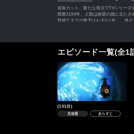
追加カット、新たな視点でTVシリーズ
西暦2199年。人類は絶望の淵に立た
類滅亡までの猶予はわずか1年…。残
された地球を浄化再生するシステム「コ
海を追想する。
エピソード一覧(全1
(131分)
見放題
あらすじ