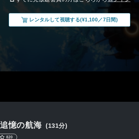
レンタルして視聴する(¥1,100／7日間)
 追憶の航海
(131分)
820