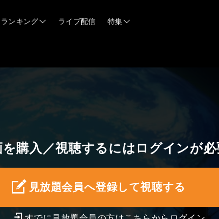
ランキング
ライブ配信
特集
06/12
06/03
05/21
画を購入／視聴するにはログインが必
05/14
04/28
見放題会員へ登録して視聴する
すでに見放題会員の方はこちらから
ログイン