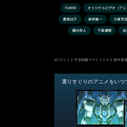
FullHD
オリジナルビデオ（アニ
桑島法子
鈴村健一
大塚芳
國分和人
千葉優輝
佐
(C)２０１２ 宇宙戦艦ヤマト２１９９ 製作委
選りすぐりのアニメをいつ