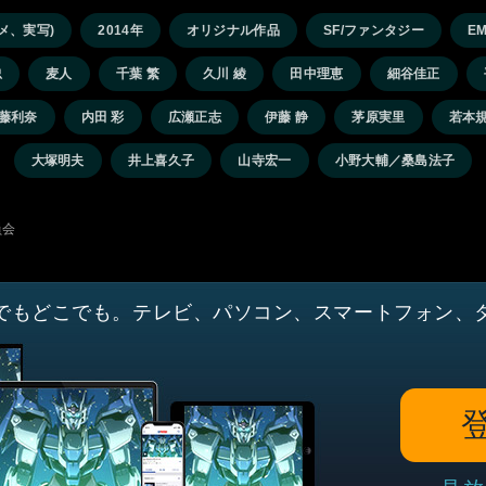
メ、実写)
2014年
オリジナル作品
SF/ファンタジー
EM
忠
麦人
千葉 繁
久川 綾
田中理恵
細谷佳正
藤利奈
内田 彩
広瀬正志
伊藤 静
茅原実里
若本
大塚明夫
井上喜久子
山寺宏一
小野大輔／桑島法子
員会
でもどこでも。テレビ、パソコン、スマートフォン、