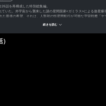
全26話を再構成した特別総集編。
されていた。外宇宙から襲来した謎の星間国家<ガミラス>による遊星
された最後の希望、それは、人類初の恒星間航行が可能な宇宙戦艦「ヤ
スモリバースシステム」を受け取りに行く「ヤマト計画」だった…。
続きを読む
話）