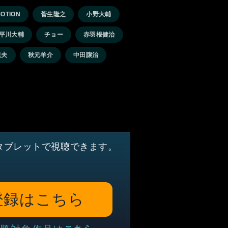
OTION
菅生隆之
小野大輔
平川大輔
チョー
赤羽根健治
規夫
秋元羊介
中田譲治
タブレットで視聴できます。
登録はこちら