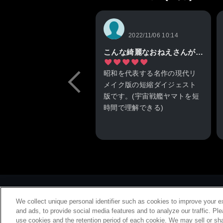
2022/11/06 10:14
こんな綺麗なおねえさんが待っててくれるなら僕も16万光年の彼方に行きたい！
昭和を代表する名作の現代リ
メイク版の短縮ダイジェスト
版です。(宇宙戦艦ヤマトを短
時間で理解できる)
戦艦ヤマトを中心にした物語
なので、古臭い戦争物か
な？？と思いきや全くのSF。
広大な宇宙の彼方、光の速さ
で進んで16万年も掛かる、16
万光年先のイスカンダルにそ
れを阻もうとする敵と闘いな
We collect unique personal identifier such as cookies to improve your e
がらワープを駆使して進みま
and ads, to provide social media features and to analyze our traffic. Pl
use cookies and the retention period of each cookie. We may sell or sha
す。