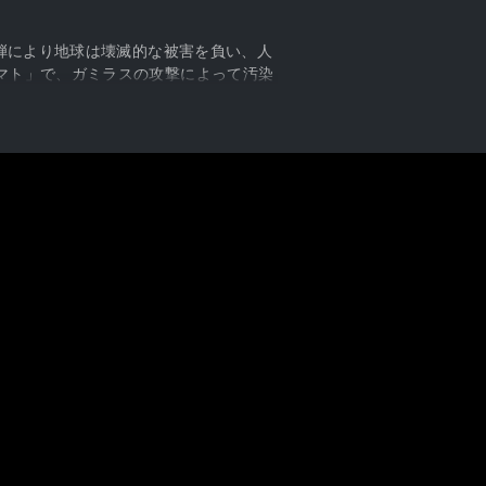
爆弾により地球は壊滅的な被害を負い、人
マト」で、ガミラスの攻撃によって汚染
人類の命運を懸けた16万8千光年の大航