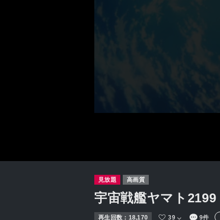
見放題
高画質
宇宙戦艦ヤマト2199
再生回数：
18,170
39
9件