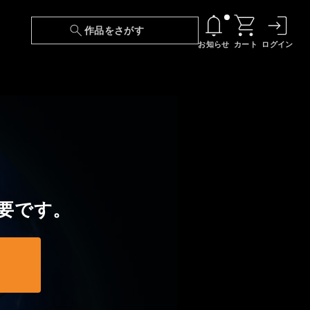
作品をさがす
お知らせ
カート
ログイン
【6/13(土)～期間限定】『ニンジャラ』無料配
信！
『最強の王様、二度目の人生は何をする？』第
24話 配信日変更のお知らせ
【障害】映像再生における不具合に関しまして
要です。
【日本語字幕】【セリフ検索】新規追加のお知
らせ
【障害】Android TVにおける不具合に関しまし
て