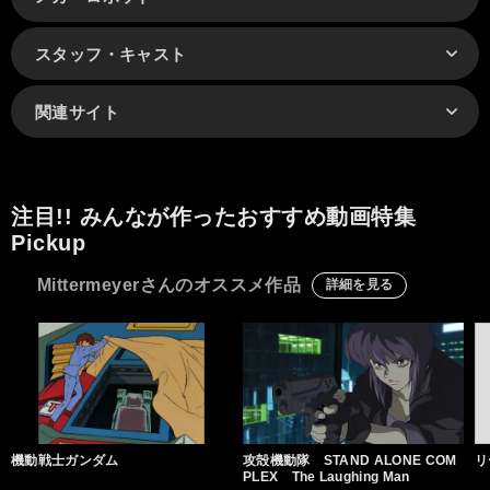
スタッフ・キャスト
関連サイト
注目!! みんなが作ったおすすめ動画特集
Pickup
Mittermeyerさんのオススメ作品
詳細を見る
機動戦士ガンダム
攻殻機動隊 STAND ALONE COM
リ
PLEX The Laughing Man