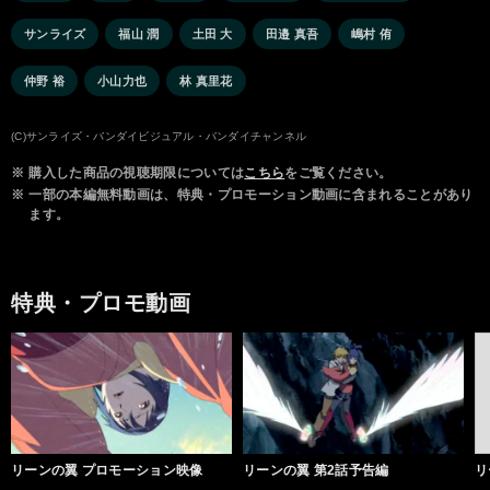
サンライズ
福山 潤
土田 大
田邉 真吾
嶋村 侑
仲野 裕
小山力也
林 真里花
(C)サンライズ・バンダイビジュアル・バンダイチャンネル
※
購入した商品の視聴期限については
こちら
をご覧ください。
※
一部の本編無料動画は、特典・プロモーション動画に含まれることがあり
ます。
特典・プロモ動画
リーンの翼 プロモーション映像
リーンの翼 第2話予告編
リ