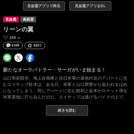
見放題アプリで再生
見放題アプリをDL
見放題
高画質
リーンの翼
149
44件
4807
新たなオーラバトラー・サーガがいま始まる！
山口県岩国市。海上自衛隊と在日米軍の基地付近のアパートに住
むエイサップ鈴木は、ある日、米軍と山口県警から追われるはめ
になってしまう。同じアパートに住む朗利と金本がロケット弾を
米軍基地に打ち込んだのだ。エイサップは逃げるバイクの上で、
海中から光が溢れ出すのを見た。光の中から現れたのは、虫の足
が生えた空飛ぶ戦艦だった。戦艦には美しい姫が乗っていた。バ
続きを読む
イストン・ウェルにあるホウジョウ国のリュクスと名乗った少女
は、初めて会うエイサップの名を言い当て、彼に協力を願う。光
の中からは他の戦艦も現れ、そして戦争が始まった。