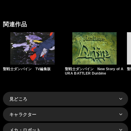
関連作品
聖戦士ダンバイン TV編集版
聖戦士ダンバイン New Story of A
聖
URA BATTLER Dunbine
見どころ
キャラクター
メカ・ロボット