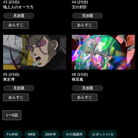
#3 (25分)
#4 (25分)
地上人のオーラ力
王の奸計
見放題
見放題
あらすじ
あらすじ
#5 (25分)
#6 (25分)
東京湾
桜花嵐
見放題
見放題
あらすじ
あらすじ
1〜6話
FullHD
WEB
2005年
その他原作
ロボット/メカ