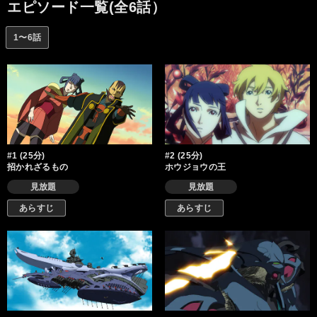
エピソード一覧(全6話）
1〜6話
#1 (25分)
#2 (25分)
招かれざるもの
ホウジョウの王
見放題
見放題
あらすじ
あらすじ