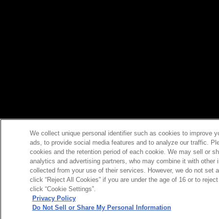
We collect unique personal identifier such as cookies to improve y
ads, to provide social media features and to analyze our traffic. P
cookies and the retention period of each cookie. We may sell or sh
analytics and advertising partners, who may combine it with other 
collected from your use of their services. However, we do not set 
click “Reject All Cookies” if you are under the age of 16 or to reje
click “Cookie Settings”.
Privacy Policy
Do Not Sell or Share My Personal Information