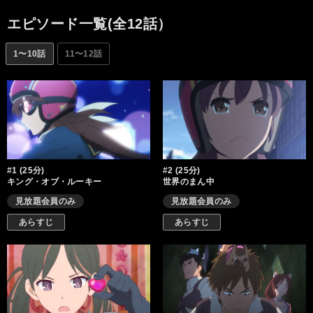
て、今日もバイクで旅をする…！
エピソード一覧(全12話）
1〜10話
11〜12話
#1 (25分)
#2 (25分)
キング・オブ・ルーキー
世界のまん中
見放題会員のみ
見放題会員のみ
あらすじ
あらすじ