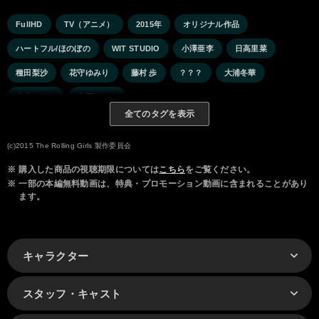
FullHD
TV（アニメ）
2015年
オリジナル作品
ハートフル/ほのぼの
WIT STUDIO
小澤亜李
日高里菜
種田梨沙
花守ゆみり
藤村 歩
？？？
大浦冬華
古木のぞみ
大原さやか
全てのタグを表示
(c)2015 The Rolling Girls 製作委員会
※
購入した商品の視聴期限については
こちら
をご覧ください。
※
一部の本編無料動画は、特典・プロモーション動画に含まれることがあり
ます。
キャラクター
スタッフ・キャスト