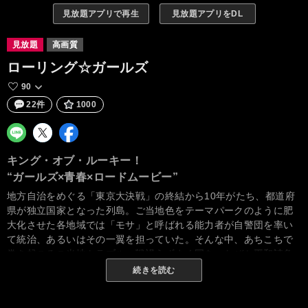
見放題アプリで再生
見放題アプリをDL
見放題
高画質
ローリング☆ガールズ
90
22件
1000
キング・オブ・ルーキー！
“ガールズ×青春×ロードムービー”
地方自治をめぐる「東京大決戦」の終結から10年がたち、都道府
県が独立国家となった列島。ご当地色をテーマパークのように肥
大化させた各地域では「モサ」と呼ばれる能力者が自警団を率い
て統治、あるいはその一翼を担っていた。そんな中、あちこちで
巻き起こるご当地トラブル。戦禍うずまく国を、なぜか平和請負
人代行（世直し）を務めることになった4人の女の子たちがゆく。
続きを読む
世のため、人助けのため、そして「月明かりの石」を探すため、
よそ者の「モブ」とそしられつつも、4人はがんばり、ふんばっ