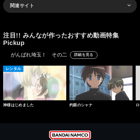
関連サイト
注目!! みんなが作ったおすすめ動画特集
Pickup
がんばれ埼玉！ その二
詳細を見る
レンタル
神様はじめました
灼眼のシャナ
ロ