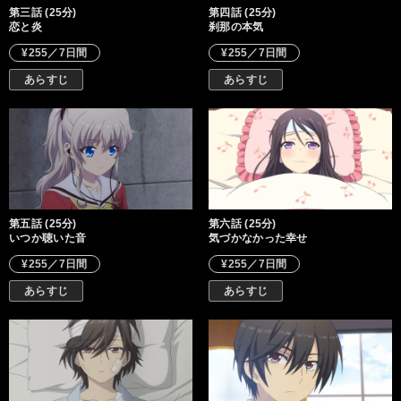
第三話 (25分)
第四話 (25分)
恋と炎
刹那の本気
¥255／7日間
¥255／7日間
あらすじ
あらすじ
第五話 (25分)
第六話 (25分)
いつか聴いた音
気づかなかった幸せ
¥255／7日間
¥255／7日間
あらすじ
あらすじ