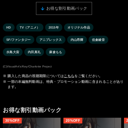
お得な割引動画パック
HD
TV（アニメ）
2015年
オリジナル作品
SF/ファンタジー
アニプレックス
内山昂輝
佐倉綾音
水島大宙
内田真礼
麻倉もも
(C)VisualArt's/Key/Charlotte Project
※
購入した商品の視聴期限については
こちら
をご覧ください。
※
一部の本編無料動画は、特典・プロモーション動画に含まれることがあり
ます。
お得な割引動画パック
30%OFF
20%OFF