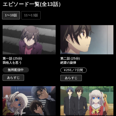
エピソード一覧(全13話）
1〜10話
11〜13話
第一話 (25分)
第二話 (25分)
我他人を思う
絶望の旋律
無料配信中
¥255／7日間
あらすじ
あらすじ