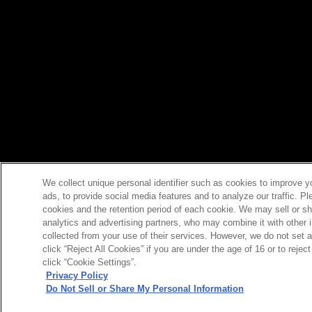
We collect unique personal identifier such as cookies to improve y
ads, to provide social media features and to analyze our traffic. P
cookies and the retention period of each cookie. We may sell or sh
analytics and advertising partners, who may combine it with other 
collected from your use of their services. However, we do not set 
click “Reject All Cookies” if you are under the age of 16 or to reje
click “Cookie Settings”.
Privacy Policy
Do Not Sell or Share My Personal Information