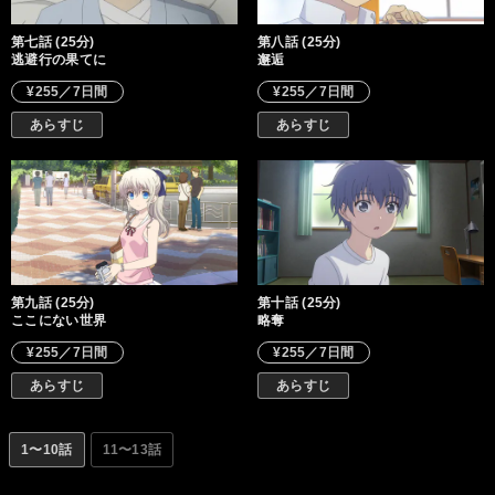
第七話 (25分)
第八話 (25分)
逃避行の果てに
邂逅
¥255／7日間
¥255／7日間
あらすじ
あらすじ
第九話 (25分)
第十話 (25分)
ここにない世界
略奪
¥255／7日間
¥255／7日間
あらすじ
あらすじ
1〜10話
11〜13話