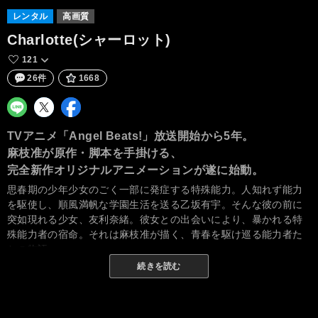
レンタル
高画質
Charlotte(シャーロット)
121
26件
1668
TVアニメ「Angel Beats!」放送開始から5年。
麻枝准が原作・脚本を手掛ける、
完全新作オリジナルアニメーションが遂に始動。
思春期の少年少女のごく一部に発症する特殊能力。人知れず能力
を駆使し、順風満帆な学園生活を送る乙坂有宇。そんな彼の前に
突如現れる少女、友利奈緒。彼女との出会いにより、暴かれる特
殊能力者の宿命。それは麻枝准が描く、青春を駆け巡る能力者た
ちの物語――。
続きを読む