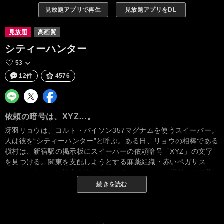
見放題アプリで再生
見放題アプリをDL
見放題
高画質
シティーハンター
53
12件
4576
依頼の暗号は、XYZ…。
冴羽リョウは、コルト・パイソン357マグナムを使うスイーパー。
人は彼を“シティーハンター”と呼ぶ。ある日、リョウの相棒である
槇村は、新宿駅の掲示板にスイーパーの依頼暗号「XYZ」の文字
を見つける。関東を支配しようとする麻薬組織・赤いペガサス
が、リョウたちに協力を迫ってきたのだ。しかし、槇村はその依
頼を断わり、暗殺されてしまう。復讐を誓うリョウは……。※リ
続きを読む
ョウ＝獣偏に「寮」のウ冠なし