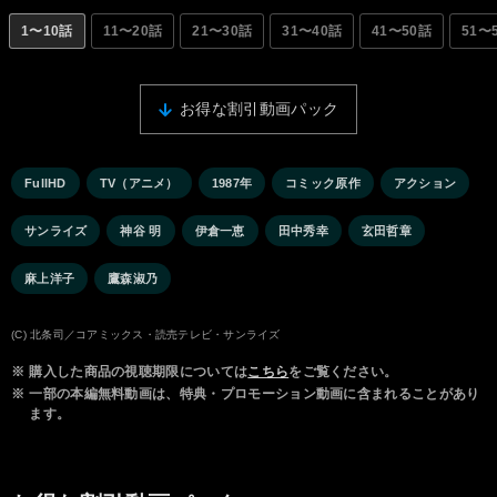
1〜10話
11〜20話
21〜30話
31〜40話
41〜50話
51〜
お得な割引動画パック
FullHD
TV（アニメ）
1987年
コミック原作
アクション
サンライズ
神谷 明
伊倉一恵
田中秀幸
玄田哲章
麻上洋子
鷹森淑乃
(C) 北条司／コアミックス・読売テレビ・サンライズ
※
購入した商品の視聴期限については
こちら
をご覧ください。
※
一部の本編無料動画は、特典・プロモーション動画に含まれることがあり
ます。