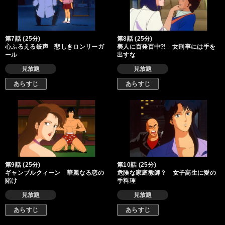
第7話 (25分)
第8話 (25分)
心ふるえる銃声 悲しきロンリーガ
美人に百発百中?! 女刑事には手を
ール
出すな
見放題
見放題
あらすじ
あらすじ
第9話 (25分)
第10話 (25分)
ギャンブルクィーン 華麗なる恋の
危険な家庭教師？ 女子高生に愛の
賭け
手料理
見放題
見放題
あらすじ
あらすじ