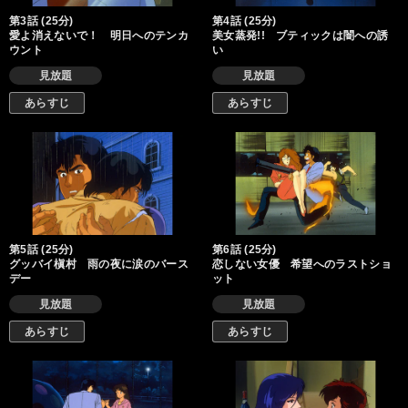
第3話 (25分)
第4話 (25分)
愛よ消えないで！ 明日へのテンカ
美女蒸発!! ブティックは闇への誘
ウント
い
見放題
見放題
あらすじ
あらすじ
第5話 (25分)
第6話 (25分)
グッバイ槇村 雨の夜に涙のバース
恋しない女優 希望へのラストショ
デー
ット
見放題
見放題
あらすじ
あらすじ