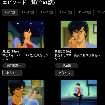
エピソード一覧(全51話）
1〜10話
11〜20話
21〜30話
31〜40話
41〜50話
51〜
第1話 (25分)
第2話 (25分)
粋なスイーパー XYZは危険なカク
私を殺して!! 美女に照準は似合わ
テル
ない
無料配信中
見放題
あらすじ
あらすじ