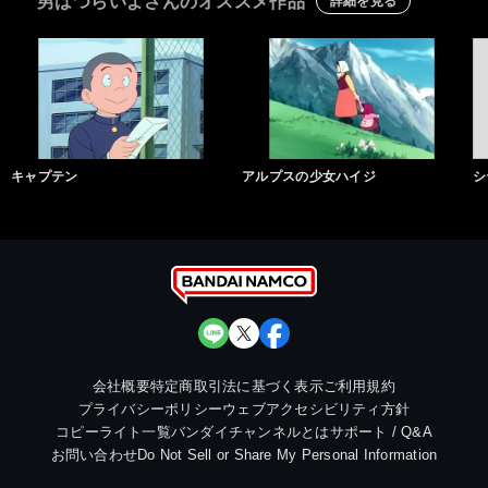
男はつらいよさんのオススメ作品
詳細を見る
キャプテン
アルプスの少女ハイジ
シ
会社概要
特定商取引法に基づく表示
ご利用規約
プライバシーポリシー
ウェブアクセシビリティ方針
コピーライト一覧
バンダイチャンネルとは
サポート / Q&A
お問い合わせ
Do Not Sell or Share My Personal Information