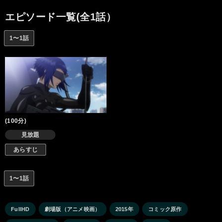
界は震撼する――。
エピソード一覧(全1話）
1〜1話
(100分)
見放題
あらすじ
1〜1話
FullHD
劇場版（アニメ映画）
2015年
コミック原作