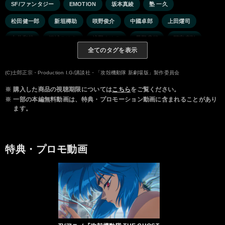
SF/ファンタジー
EMOTION
坂本真綾
塾 一久
松田健一郎
新垣樽助
咲野俊介
中國卓郎
上田燿司
中井和哉
沢城みゆき
浅野まゆみ
星野貴紀
間宮康弘
全てのタグを表示
野島健児
NAOTO（EXILE／三代目J Soul Brothers）
(C)士郎正宗・Production I.G/講談社・「攻殻機動隊 新劇場版」製作委員会
※
購入した商品の視聴期限については
こちら
をご覧ください。
※
一部の本編無料動画は、特典・プロモーション動画に含まれることがあり
ます。
特典・プロモ動画