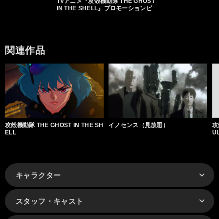
TVアニメ『攻殻機動隊 THE GHOST
IN THE SHELL』プロモーションビ
デオ第3弾
関連作品
攻殻機動隊 THE GHOST IN THE SH
イノセンス（見放題）
攻
ELL
U
キャラクター
スタッフ・キャスト