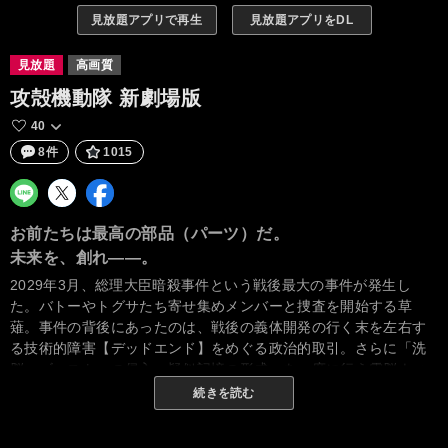
見放題アプリで再生
見放題アプリをDL
見放題
高画質
攻殻機動隊 新劇場版
40
8件
1015
お前たちは最高の部品（パーツ）だ。
未来を、創れ――。
2029年3月、総理大臣暗殺事件という戦後最大の事件が発生し
た。バトーやトグサたち寄せ集めメンバーと捜査を開始する草
薙。事件の背後にあったのは、戦後の義体開発の行く末を左右す
る技術的障害【デッドエンド】をめぐる政治的取引。さらに「洗
脳・ゴーストへの侵入・疑似記憶の形成」を一度に行う電脳ウィ
ルス【ファイア・スターター】の存在も見え隠れする。そして、
続きを読む
事件を捜査する中で掴んだ手がかりは、草薙の秘められた生い立
ちにも繋がっていたのだった……。“攻殻機動隊”誕生の瞬間に、世