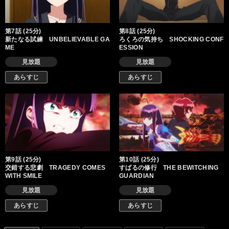
第7話 (25分)
第8話 (25分)
新たなる試練 UNBELIEVABLE GA
ろくろの気持ち SHOCKING CONF
ME
ESSION
見放題
見放題
あらすじ
あらすじ
第9話 (25分)
第10話 (25分)
交錯する悲劇 TRAGEDY COMES
すばるの修行 THE BEWITCHING
WITH SMILE
GUARDIAN
見放題
見放題
あらすじ
あらすじ