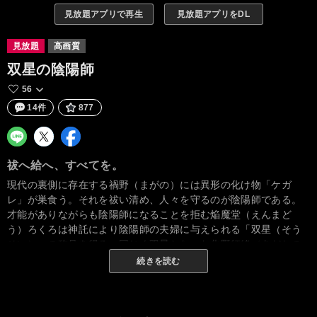
見放題アプリで再生
見放題アプリをDL
見放題
高画質
双星の陰陽師
56
14件
877
祓へ給へ、すべてを。
現代の裏側に存在する禍野（まがの）には異形の化け物「ケガ
レ」が巣食う。それを祓い清め、人々を守るのが陰陽師である。
才能がありながらも陰陽師になることを拒む焔魔堂（えんまど
う）ろくろは神託により陰陽師の夫婦に与えられる「双星（そう
せい）」の称号を得る。同じく双星となった化野紅緒（あだしの
べにお）は全てのケガレを祓うことを理想に掲げる少女であっ
続きを読む
た。双星として戦いに巻き込まれていく中で、強くなりたいと真
に願い戦い続ける紅緒を目の当たりにしたろくろは、「雛月の悲
劇（ひいなつきのひげき）」以降戦うことから逃げ続けていた自