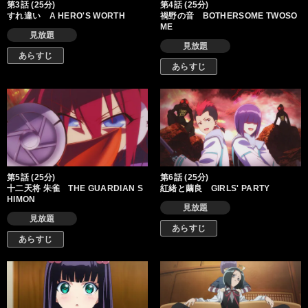
第3話 (25分)
第4話 (25分)
すれ違い A HERO'S WORTH
禍野の音 BOTHERSOME TWOSO
ME
見放題
見放題
あらすじ
あらすじ
第5話 (25分)
第6話 (25分)
十二天将 朱雀 THE GUARDIAN S
紅緒と繭良 GIRLS' PARTY
HIMON
見放題
見放題
あらすじ
あらすじ