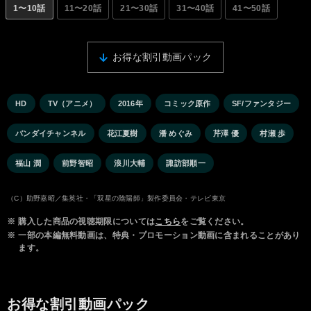
1〜10話
11〜20話
21〜30話
31〜40話
41〜50話
お得な割引動画パック
HD
TV（アニメ）
2016年
コミック原作
SF/ファンタジー
バンダイチャンネル
花江夏樹
潘 めぐみ
芹澤 優
村瀬 歩
福山 潤
前野智昭
浪川大輔
諏訪部順一
（C）助野嘉昭／集英社・「双星の陰陽師」製作委員会・テレビ東京
※
購入した商品の視聴期限については
こちら
をご覧ください。
※
一部の本編無料動画は、特典・プロモーション動画に含まれることがあり
ます。
お得な割引動画パック