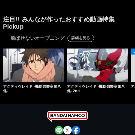
注目!! みんなが作ったおすすめ動画特集
Pickup
飛ばせないオープニング
詳細を見る
アクティヴレイド -機動強襲室第八
アクティヴレイド -機動強襲室第八
ア
係-
係- 2nd