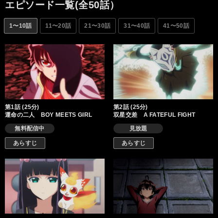
分の弱さと向き合う様になる。紅緒に刺激され目を逸らし続けて
エピソード一覧(全50話）
いた過去と向き合ったろくろは再び陰陽師として戦うことを決意
し、二人は共に「双星の陰陽師」として強大なケガレへと立ち向
1〜10話
11〜20話
21〜30話
31〜40話
41〜50話
かう！
第1話 (25分)
第2話 (25分)
運命の二人 BOY MEETS GIRL
双星交差 A FATEFUL FIGHT
無料配信中
見放題
あらすじ
あらすじ