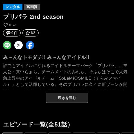
レンタル
高画質
プリパラ 2nd season
0
0件
62
み～んなトモダチ!! み～んなアイドル!!
誰でもアイドルになれるアイドルテーマパーク「プリパラ」。主
人公・真中らぁら、チームメイトのみれぃ、そふぃはそこで人気
急上昇中のアイドルチーム「SoLaMi◇SMILE（そらみスマイ
ル）」として活躍している。そのプリパラに久々に新ゾーンが開
園した！ 「ドリームシアター」と名付けられたそのライブ会場
で、チャームが導く運命の5人チームが最高のライブをすると、プ
続きを読む
リパラ最大級イベント「プリパラドリームパレード」が開催され
るという。プリパラアイドルたちはこの新しいイベントに興味
津々！ 運命の5人とはいったい誰か？ どのチームが「ドリームシ
アター」で最高のライブを見せるのか？ 新アイドルも登場する、
エピソード一覧(全51話）
アイドルテーマパーク「プリパラ」の新シーズンがいよいよ開