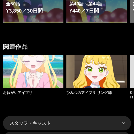
全50話
第40話～第44話
¥3,850／30日間
¥440／7日間
関連作品
おねがいアイプリ
ひみつのアイプリ リング編
KI
rs
スタッフ・キャスト