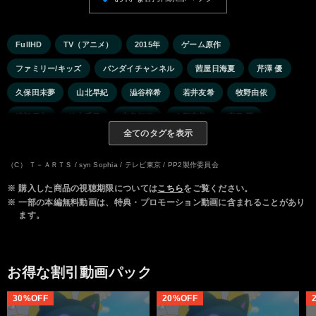
FullHD
TV（アニメ）
2015年
ゲーム原作
ファミリー/キッズ
バンダイチャンネル
茜屋日海夏
芹澤 優
久保田未夢
山北早紀
澁谷梓希
若井友希
牧野由依
渡部優衣
鈴木千尋
寺島拓篤
今野宏美
高乃 麗
全てのタグを表示
伊藤かな恵
諏訪部順一
山本希望
（C） Ｔ－ＡＲＴＳ / syn Sophia / テレビ東京 / PP2製作委員会
※
購入した商品の視聴期限については
こちら
をご覧ください。
※
一部の本編無料動画は、特典・プロモーション動画に含まれることがあり
ます。
お得な割引動画パック
30%OFF
20%OFF