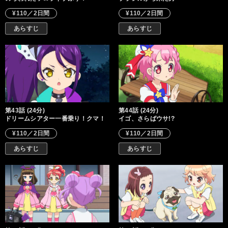
¥110／2日間
¥110／2日間
あらすじ
あらすじ
第43話 (24分)
第44話 (24分)
ドリームシアター一番乗り！クマ！
イゴ、さらばウサ!?
¥110／2日間
¥110／2日間
あらすじ
あらすじ