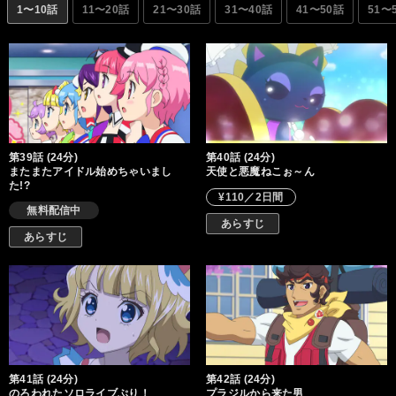
幕！ ※◇はハートマークとなります。
1〜10話
11〜20話
21〜30話
31〜40話
41〜50話
51〜
第39話 (24分)
第40話 (24分)
またまたアイドル始めちゃいまし
天使と悪魔ねこぉ～ん
た!?
¥110／2日間
無料配信中
あらすじ
あらすじ
第41話 (24分)
第42話 (24分)
のろわれたソロライブぷり！
プラジルから来た男