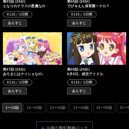
第45話 (24分)
第46話 (24分)
となりのクラスの悪魔なの
でび＆えん保育園！ケロ？
¥110／2日間
¥110／2日間
あらすじ
あらすじ
第47話 (24分)
第48話 (24分)
あろまにはナイショなの♪
6月6日、絶交アイドル
¥110／2日間
¥110／2日間
あらすじ
あらすじ
1〜10話
11〜20話
21〜30話
31〜40話
41〜50話
51〜
お得な割引動画パック