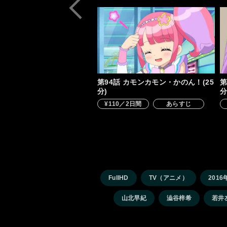
第94話 カモンカモン・かのん！(25
第
分)
分
¥110／2日間
あらすじ
FullHD
TV（アニメ）
2016
山北早紀
澁谷梓希
若井