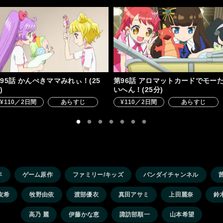
95話 かんぺきママみれぃ！(25
第96話 アロマットカードでモー
)
いへん！(25分)
¥110／2日間
あらすじ
¥110／2日間
あらすじ
年
ゲーム原作
ファミリー/キッズ
バンダイチャンネル
友希
牧野由依
渡部優衣
真田アサミ
上田麗奈
鈴
高乃 麗
伊藤かな恵
諏訪部順一
山本希望