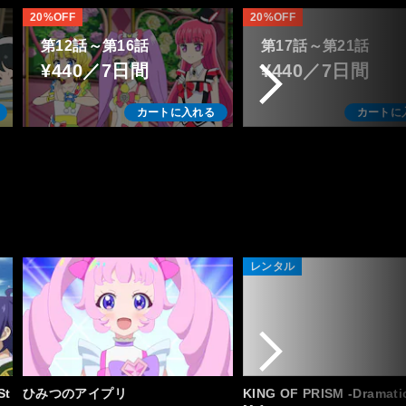
20%OFF
20%OFF
第12話～第16話
第17話～第21話
¥440／7日間
¥440／7日間
カートに入れる
カートに
レンタル
St
ひみつのアイプリ
KING OF PRISM -Dramati