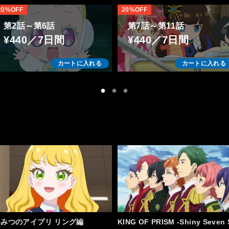
20%OFF
20%OFF
第2話～第6話
第7話～第11話
¥440／7日間
¥440／7日間
カートに入れる
カートに入れる
ひみつのアイプリ リング編
KING OF PRISM -Shiny Seven 