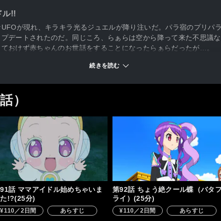
ル!!
UFOが現れ、キラキラ光るジュエルが降り注いだ。パラ宿のプリパ
ップデートされたのだ。同じころ、らぁらは空から降って来た不思議な
っておけず赤ちゃんのお世話をすることになったらぁらだったが…。
続きを読む
1話）
91話 ママアイドル始めちゃいま
第92話 ちょう絶クール蝶（バタ
た!?(25分)
ライ）(25分)
¥110／2日間
あらすじ
¥110／2日間
あらすじ