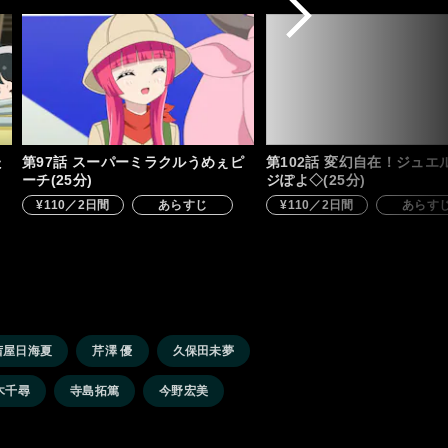
た
第97話 スーパーミラクルうめぇピ
第102話 変幻自在！ジュエ
ーチ(25分)
ジぽよ◇(25分)
¥110／2日間
あらすじ
¥110／2日間
あらす
茜屋日海夏
芹澤 優
久保田未夢
木千尋
寺島拓篤
今野宏美