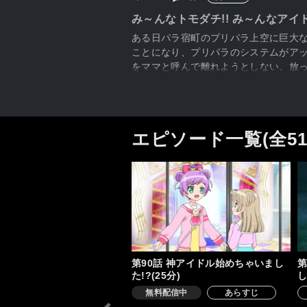
み～んなトモダチ!! み～んなアイド
ある日パラ宿町のプリパラ上空に巨大な
ことになり、プリパラのシステムがア
をママと呼んで離れようとしない。放
エピソード一覧(全5
第90話 神アイドル始めちゃいまし
第
た!?(25分)
し
無料配信中
あらすじ