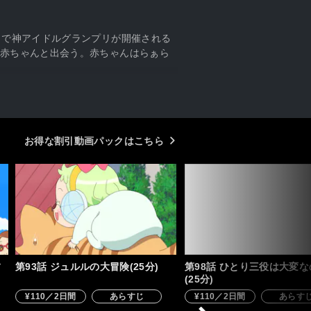
ラで神アイドルグランプリが開催される
赤ちゃんと出会う。赤ちゃんはらぁら
お得な割引動画パックはこちら
フ
第93話 ジュルルの大冒険(25分)
第98話 ひとり三役は大変
(25分)
¥110／2日間
あらすじ
¥110／2日間
あらす