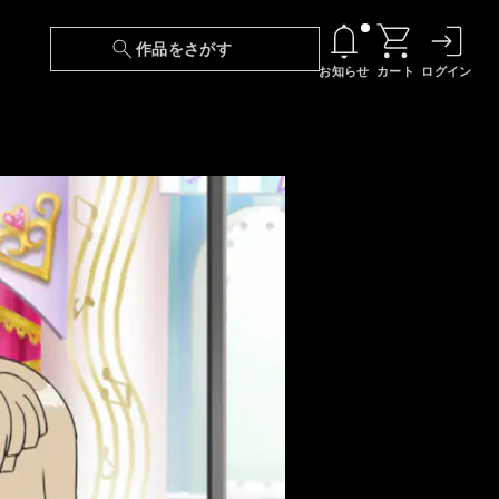
作品をさがす
お知らせ
カート
ログイン
【6/13(土)～期間限定】『ニンジャラ』無料配
信！
『最強の王様、二度目の人生は何をする？』第
24話 配信日変更のお知らせ
【障害】映像再生における不具合に関しまして
【日本語字幕】【セリフ検索】新規追加のお知
らせ
【障害】Android TVにおける不具合に関しまし
て