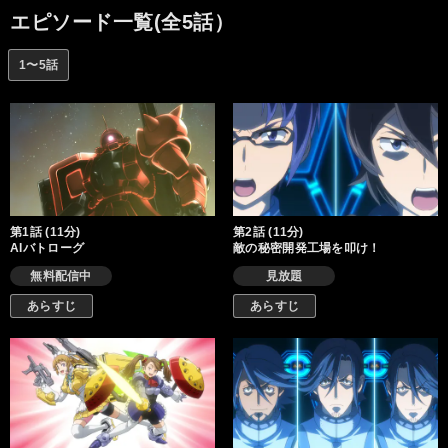
エピソード一覧(全5話）
1〜5話
第1話 (11分)
第2話 (11分)
AIバトローグ
敵の秘密開発工場を叩け！
無料配信中
見放題
あらすじ
あらすじ