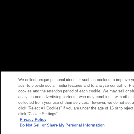
We collect unique personal identifier such as cookies to improve y
ads, to provide social media features and to analyze our traffic. P
cookies and the retention period of each cookie. We may sell or sh
analytics and advertising partners, who may combine it with other 
collected from your use of their services. However, we do not set 
click “Reject All Cookies” if you are under the age of 16 or to reje
click “Cookie Settings”.
Privacy Policy
Do Not Sell or Share My Personal Information