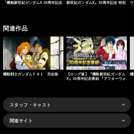
「機動新世紀ガンダムX 30周年記念
新世紀ガンダムX』30周年記念 特別
ウ
ステージ」
コメント映像
月
関連作品
機動戦士ガンダムＦ９１ 完全版
【ロング版】『機動新世紀ガンダム
機
X』30周年記念番組 『アフターウォ
ーのその後はどう？』
スタッフ・キャスト
関連サイト