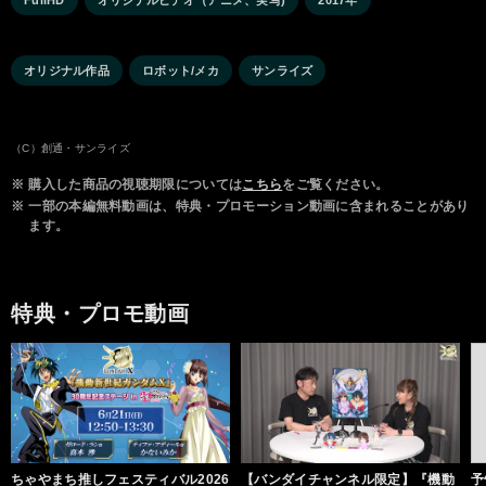
FullHD
オリジナルビデオ（アニメ、実写)
2017年
オリジナル作品
ロボット/メカ
サンライズ
（C）創通・サンライズ
※
購入した商品の視聴期限については
こちら
をご覧ください。
※
一部の本編無料動画は、特典・プロモーション動画に含まれることがあり
ます。
特典・プロモ動画
ちゃやまち推しフェスティバル2026
【バンダイチャンネル限定】『機動
予