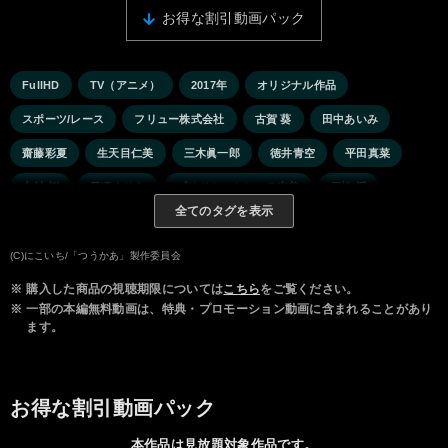
お得な割引動画パック
FullHD
TV（アニメ）
2017年
オリジナル作品
スポーツ/レース
フリュー株式会社
古賀 葵
田中あいみ
齋藤彩夏
生天目仁美
三木眞一郎
徳井青空
平田真菜
中村 桜
長縄まりあ
ブリドカットセーラ恵美
戸松 遥
全てのタグを表示
七瀬彩夏
福圓美里
洲崎 綾
清水彩香
森島亜梨紗
志田有彩
高垣彩陽
吉岡麻耶
花守ゆみり
竹内恵美子
(C)にこいち/「つうかあ」製作委員会
※
購入した商品の視聴期限については
こちら
をご覧ください。
※
一部の本編無料動画は、特典・プロモーション動画に含まれることがあり
ます。
お得な割引動画パック
本作品は見放題対象作品です。