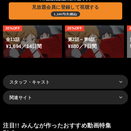
見放題会員に登録して視聴する
1,100円/月(税込)
30%OFF
20%OFF
全11話
第2話～第6話
¥1,694／14日間
¥880／7日間
スタッフ・キャスト
関連サイト
注目!! みんなが作ったおすすめ動画特集