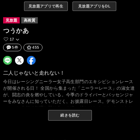
見放題アプリで再生
見放題アプリをDL
見放題
高画質
つうかあ
17
5件
455
二人じゃないと走れない！
今日はレーシングニーラー女子高生部門のエキシビションレース
が開催される日！ 全国から集まった「ニーラーレース」の淑女達
が、闘志の炎を燃やしている。今季のドライバーとパッセンジャ
ーをみなさんに知っていただく、お披露目レース。デモンストレ
ーション走行で無理な競り合いや追い越しはしませんが、それは
本戦でご期待ください。今季優勝を狙って戦う女子レーサーたち
続きを読む
が、今！ 駆（はし）りだす！