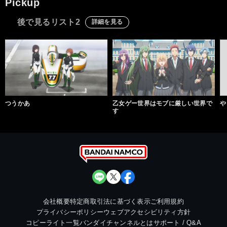
Pickup
後で見るリスト2
詳細を見る
つうかあ
乙女ゲー世界はモブに厳しい世界で
や
す
会社概要
特定商取引法に基づく表示
ご利用規約
プライバシーポリシー
ウェブアクセシビリティ方針
コピーライト一覧
バンダイチャンネルとは
サポート / Q&A