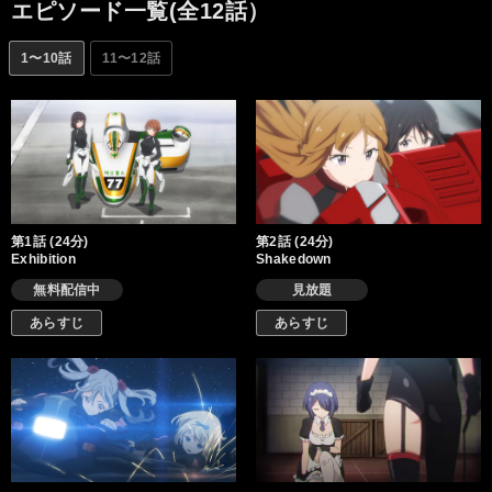
エピソード一覧(全12話）
1〜10話
11〜12話
第1話 (24分)
第2話 (24分)
Exhibition
Shakedown
無料配信中
見放題
あらすじ
あらすじ