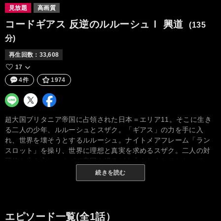
見放題
高画質
コードギアス 反逆のルルーシュＩ 興道
(135
分)
再生回数：
33,608
17
4件
1974
超大国ブリタニア帝国に占領された日本＝エリア11。そこに生き
る二人の少年、ルルーシュとスザク。「ギアス」の力を手に入
れ、世界を壊そうとするルルーシュ。ナイトメアフレーム「ラン
スロット」を操り、世界に理想と真実を求めるスザク。二人の対
照的な生き方は、やがて帝国を揺るがす大きなうねりとなってい
く。テレビシリーズ全50話を劇場3部に再編集。全編新規アフレコ
続きを読む
にて、堂々の復活。
エピソード一覧(全1話）