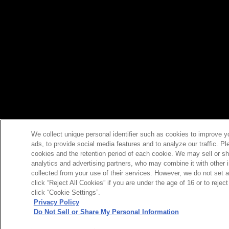
We collect unique personal identifier such as cookies to improve y
ads, to provide social media features and to analyze our traffic. P
cookies and the retention period of each cookie. We may sell or sh
analytics and advertising partners, who may combine it with other 
collected from your use of their services. However, we do not set 
click “Reject All Cookies” if you are under the age of 16 or to reje
click “Cookie Settings”.
Privacy Policy
Do Not Sell or Share My Personal Information