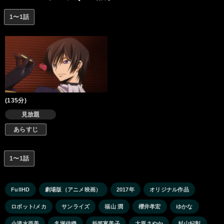
1〜1話
(135分)
見放題
あらすじ
1〜1話
FullHD
劇場版（アニメ映画）
2017年
オリジナル作品
ロボット/メカ
サンライズ
福山 潤
櫻井孝宏
ゆかな
小清水亜美
名塚佳織
折笠富美子
大原さやか
杉山紀彰