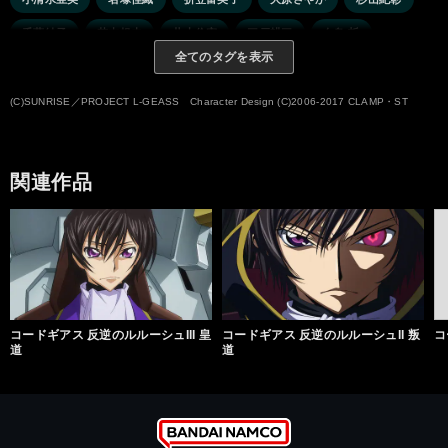
千葉紗子
若本規夫
井上倫宏
三戸耕三
白鳥 哲
全てのタグを表示
井上喜久子
皆川純子
南 央美
梁田清之
幸野善之
飛田展男
宝亀克寿
成田 剣
渡辺明乃
中田譲治
(C)SUNRISE／PROJECT L-GEASS Character Design (C)2006-2017 CLAMP・ST
真殿光昭
檜山修之
加瀬康之
新井里美
倉田雅世
高田裕司
私市 淳
二又一成
島香 裕
辻 親八
関連作品
かないみか
コードギアス 反逆のルルーシュIII 皇
コードギアス 反逆のルルーシュII 叛
コ
道
道