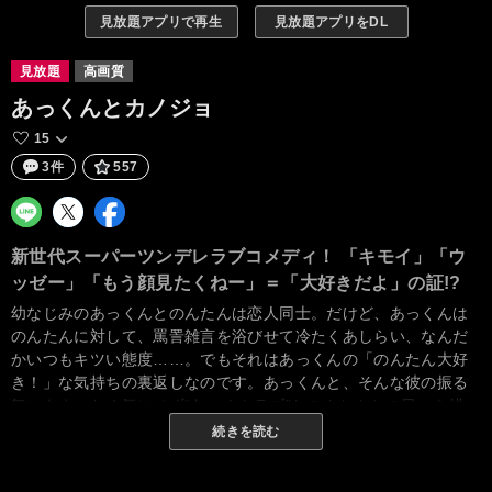
見放題アプリで再生
見放題アプリをDL
見放題
高画質
あっくんとカノジョ
15
3件
557
新世代スーパーツンデレラブコメディ！ 「キモイ」「ウ
ッゼー」「もう顔見たくねー」＝「大好きだよ」の証!?
幼なじみのあっくんとのんたんは恋人同士。だけど、あっくんは
のんたんに対して、罵詈雑言を浴びせて冷たくあしらい、なんだ
かいつもキツい態度……。でもそれはあっくんの「のんたん大好
き！」な気持ちの裏返しなのです。あっくんと、そんな彼の振る
舞いをまったく気にせず“あっくんラブ”なのんたんとの日々を描
く、学園青春ラブコメディ。
続きを読む