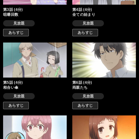
第3話 (4分)
第4話 (4分)
咀嚼回数
全ての始まり
見放題
見放題
あらすじ
あらすじ
第5話 (4分)
第6話 (4分)
相合い傘
両親たち
見放題
見放題
あらすじ
あらすじ