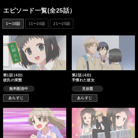
エピソード一覧(全25話）
1〜10話
11〜20話
21〜25話
第1話 (4分)
第2話 (4分)
彼氏の実態
手慣れた彼女
無料配信中
見放題
あらすじ
あらすじ