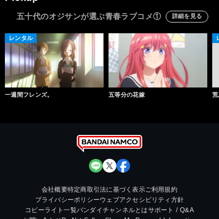
五十代のオジサンが選ぶ青春ラブコメ①
詳細を見る
レンタル
一週間フレンズ。
五等分の花嫁
荒
会社概要
特定商取引法に基づく表示
ご利用規約
プライバシーポリシー
ウェブアクセシビリティ方針
コピーライト一覧
バンダイチャンネルとは
サポート / Q&A