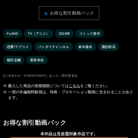
お得な割引動画パック
FullHD
TV（アニメ）
2018年
コミック原作
恋愛/ラブコメ
バンダイチャンネル
鈴木達央
諏訪彩花
植田圭輔
香里有佐
(C) 杜若わか・KADOKAWA刊／あっカノ製作委員会
※
購入した商品の視聴期限については
こちら
をご覧ください。
※
一部の本編無料動画は、特典・プロモーション動画に含まれることがあり
ます。
お得な割引動画パック
本作品は見放題対象作品です。