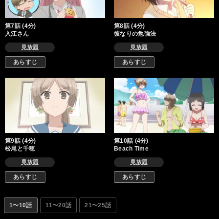
第7話 (4分)
第8話 (4分)
入江さん
彼なりの勉強法
見放題
見放題
あらすじ
あらすじ
第9話 (4分)
第10話 (4分)
松尾と千穂
Beach Time
見放題
見放題
あらすじ
あらすじ
1〜10話
11〜20話
21〜25話