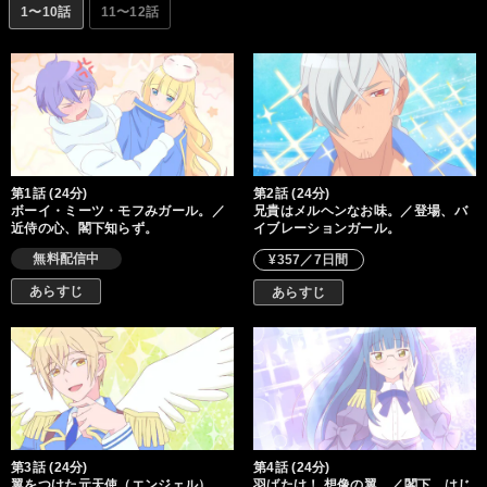
1〜10話
11〜12話
第1話 (24分)
第2話 (24分)
ボーイ・ミーツ・モフみガール。／
兄貴はメルヘンなお味。／登場、バ
近侍の心、閣下知らず。
イブレーションガール。
無料配信中
¥357／7日間
あらすじ
あらすじ
第3話 (24分)
第4話 (24分)
翼をつけた元天使（エンジェル）。
羽ばたけ！ 想像の翼。／閣下、はじ