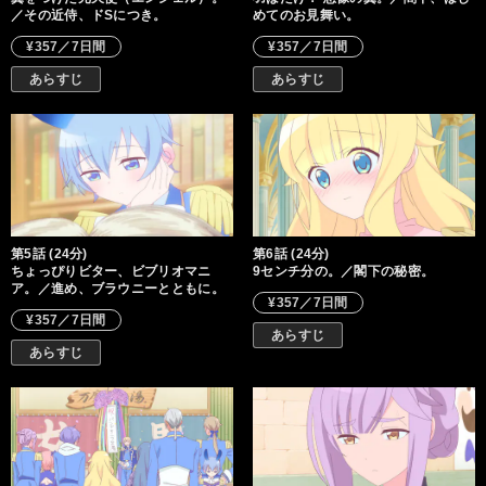
／その近侍、ドSにつき。
めてのお見舞い。
¥357／7日間
¥357／7日間
あらすじ
あらすじ
第5話 (24分)
第6話 (24分)
ちょっぴりビター、ビブリオマニ
9センチ分の。／閣下の秘密。
ア。／進め、ブラウニーとともに。
¥357／7日間
¥357／7日間
あらすじ
あらすじ