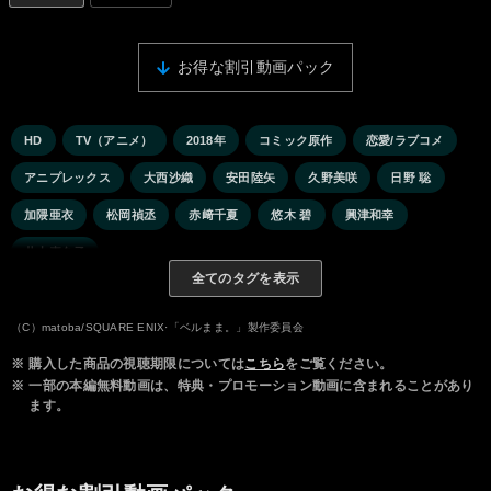
お得な割引動画パック
HD
TV（アニメ）
2018年
コミック原作
恋愛/ラブコメ
アニプレックス
大西沙織
安田陸矢
久野美咲
日野 聡
加隈亜衣
松岡禎丞
赤﨑千夏
悠木 碧
興津和幸
井上喜久子
全てのタグを表示
（C）matoba/SQUARE ENIX·「ベルまま。」製作委員会
※
購入した商品の視聴期限については
こちら
をご覧ください。
※
一部の本編無料動画は、特典・プロモーション動画に含まれることがあり
ます。