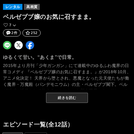
レンタル
高画質
ベルゼブブ嬢のお気に召すまま。
7
2件
252
ゆるくて甘い。“あくま”で日常。
2015年より月刊「少年ガンガン」にて連載中のゆるふわ魔界の日
常コメディ 『ベルゼブブ嬢のお気に召すまま。』が2018年10月、
アニメ化決定！ 天界から堕とされ、悪魔となった元天使たちが働
く魔界・万魔殿（パンデモニウム）の主・ベルゼブブ閣下。ベル
ゼブブに近侍として仕えることになった新人職員・ミュリン。ベ
ルゼブブは知的でクール……と思いきや、実はモフモフ大好きゆ
続きを読む
るふわ少女だった！ 憧れと現実のギャップに戸惑いつつも、日々
ベルゼブブとの距離を縮めていくミュリン。そんな二人を取り巻
く、これまた不器用でユニークな悪魔たち。このお話は、悪魔た
ちがある気持ちに名前を付けるまでのお話。……かもしれない。
エピソード一覧(全12話）