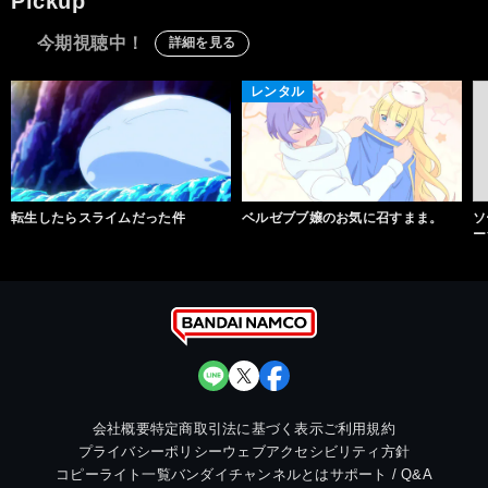
Pickup
今期視聴中！
詳細を見る
レンタル
転生したらスライムだった件
ベルゼブブ嬢のお気に召すまま。
ソ
ー
会社概要
特定商取引法に基づく表示
ご利用規約
プライバシーポリシー
ウェブアクセシビリティ方針
コピーライト一覧
バンダイチャンネルとは
サポート / Q&A