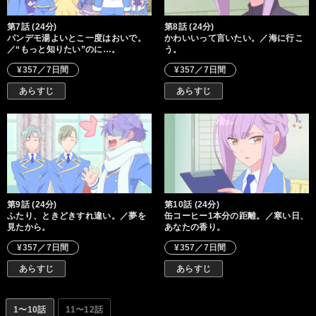
第7話 (24分)
第8話 (24分)
パンデモ湯よいとこ一度はおいで。
かわいいって言いたい。／海に行こ
／“もっと知りたい”のに…。
う。
¥357／7日間
¥357／7日間
あらすじ
あらすじ
第9話 (24分)
第10話 (24分)
ふたり、ときどきすれ違い。／夢を
缶コーヒー1本分の距離。／寒い日、
見たから。
あなたの香り。
¥357／7日間
¥357／7日間
あらすじ
あらすじ
1〜10話
11〜12話