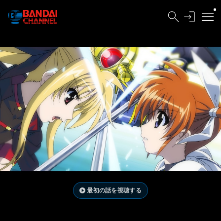
最初の話を視聴する