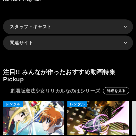
Gun Blaze Vengeance
スタッフ・キャスト
関連サイト
注目!! みんなが作ったおすすめ動画特集
Pickup
劇場版魔法少女リリカルなのはシリーズ
詳細を見る
レンタル
レンタル