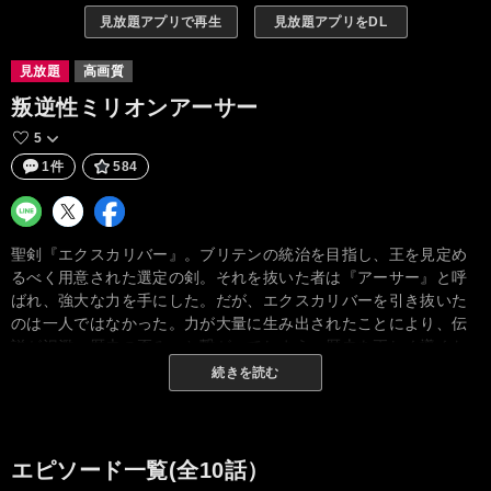
見放題アプリで再生
見放題アプリをDL
見放題
高画質
叛逆性ミリオンアーサー
5
1件
584
聖剣『エクスカリバー』。ブリテンの統治を目指し、王を見定め
るべく用意された選定の剣。それを抜いた者は『アーサー』と呼
ばれ、強大な力を手にした。だが、エクスカリバーを引き抜いた
のは一人ではなかった。力が大量に生み出されたことにより、伝
説が氾濫、歴史の歪みへと繋がってしまう。歴史を正しく導くた
め、団長・鉄拳・山猫・閣下・錬金・流浪と呼ばれる六人のアー
続きを読む
サーは、過去の地『ブリテン』へと降り立つ。彼らの使命は、歴
史を歪めるエクスカリバーを全て叩き折ること。その数、およそ
100万。これは、過去への叛逆。そして、未来（いま）を守る戦い
である――。
エピソード一覧(全10話）