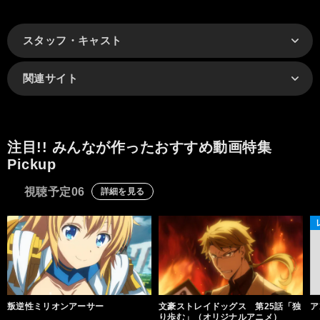
スタッフ・キャスト
関連サイト
注目!! みんなが作ったおすすめ動画特集
Pickup
視聴予定06
詳細を見る
叛逆性ミリオンアーサー
文豪ストレイドッグス 第25話「独
ア
り歩む」（オリジナルアニメ）