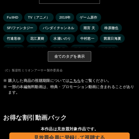
FullHD
TV（アニメ）
2018年
ゲーム原作
SF/ファンタジー
バンダイチャンネル
雨宮 天
柿原徹也
竹達彩奈
花江夏樹
水瀬いのり
中村悠一
茜屋日海夏
高橋李依
東山奈央
芹澤 優
三森すずこ
日高里菜
全てのタグを表示
（C）叛逆性ミリオンアーサー製作委員会
※
購入した商品の視聴期限については
こちら
をご覧ください。
※
一部の本編無料動画は、特典・プロモーション動画に含まれることがあり
ます。
お得な割引動画パック
本作品は見放題対象作品です。
見放題会員に登録して視聴する