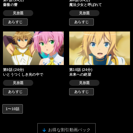
第7話 (24分)
第8話 (24分)
薔薇の蕾
魔法少女と呼ばれて
見放題
見放題
あらすじ
あらすじ
第9話 (24分)
第10話 (24分)
いとうつくしき光の中で
未来への絶望
見放題
見放題
あらすじ
あらすじ
1〜10話
お得な割引動画パック