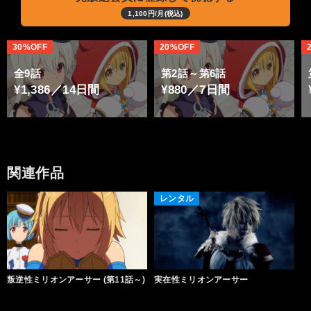
1,100円/月(税込)
30%OFF
20%OFF
全9話
第2話～第6話
¥1,386／14日間
¥880／7日間
関連作品
レンタル
叛逆性ミリオンアーサー (第11話～)
実在性ミリオンアーサー