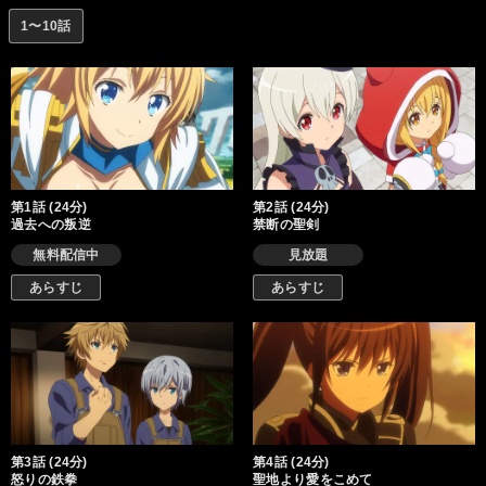
1〜10話
第1話 (24分)
第2話 (24分)
過去への叛逆
禁断の聖剣
無料配信中
見放題
あらすじ
あらすじ
第3話 (24分)
第4話 (24分)
怒りの鉄拳
聖地より愛をこめて