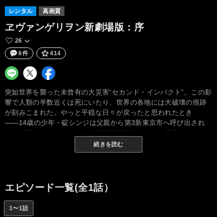
レンタル
高画質
ヱヴァンゲリヲン新劇場版：序
26
6件
414
突如世界を襲った未曾有の大災害“セカンド・インパクト”。この影
響で人類の半数近くは死にいたり、世界の各地には大破壊の痕跡
が刻みこまれた。やっと平穏な日々が戻ったと思われたとき
――14歳の少年・碇シンジは父親から第3新東京市へ呼び出され
て、出迎えを待っていた。その眼前の山あいから、巨大な生物が
出現！ それは「使徒」と呼ばれる正体不明の存在で、たちまち国
続きを読む
連軍と激しい交戦を開始した。爆風に巻きこまれ、危機に陥るシ
ンジ。その生命を救ったのは、葛城ミサトと名乗る女性だった。
ミサトの車で特務機関NERV（ネルフ）の本部へと連れていかれ、
シンジは父と3年ぶりの再会をはたした。だが、シンジは父の碇ゲ
エピソード一覧(全1話）
ンドウから極秘裏に開発された巨大な人型兵器を見せられ、使徒
との戦いを強要された。それがシンジと人造人間エヴァンゲリオ
1〜1話
ン初号機との出逢いであった。反発を覚えたシンジではあった