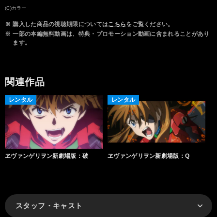
(C)カラー
※
購入した商品の視聴期限については
こちら
をご覧ください。
※
一部の本編無料動画は、特典・プロモーション動画に含まれることがあり
ます。
関連作品
レンタル
レンタル
ヱヴァンゲリヲン新劇場版：破
ヱヴァンゲリヲン新劇場版：Q
スタッフ・キャスト