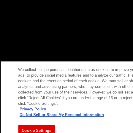
We collect unique personal identifier such as cookies to improve y
ads, to provide social media features and to analyze our traffic. P
cookies and the retention period of each cookie. We may sell or sh
analytics and advertising partners, who may combine it with other 
collected from your use of their services. However, we do not set 
click “Reject All Cookies” if you are under the age of 16 or to reje
click “Cookie Settings”.
Privacy Policy
Do Not Sell or Share My Personal Information
今すぐ登録
Cookie Settings