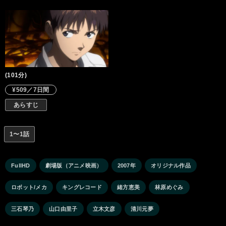
が、女性パイロット綾波レイの重傷を目のあたりにして、逃げる
ことを否定し、ついに自ら出撃を決意する。何の訓練も受けない
ままに、初めて使徒と対峙するEVA初号機のシンジ。世界の命運
を託された14歳の少年シンジは、はたしてどう戦うのか？ そし
て、セカンド・インパクトに隠されたキーワード「人類補完計
画」の真実とは？ すべての謎の鍵を握る碇ゲンドウは、シンジの
苦闘をじっと見つめている……。
(101分)
¥509／7日間
あらすじ
1〜1話
FullHD
劇場版（アニメ映画）
2007年
オリジナル作品
ロボット/メカ
キングレコード
緒方恵美
林原めぐみ
三石琴乃
山口由里子
立木文彦
清川元夢