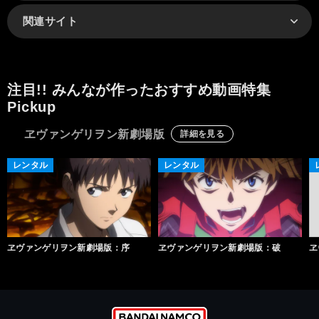
関連サイト
注目!! みんなが作ったおすすめ動画特集
Pickup
ヱヴァンゲリヲン新劇場版
詳細を見る
レンタル
レンタル
ヱヴァンゲリヲン新劇場版：序
ヱヴァンゲリヲン新劇場版：破
ヱ