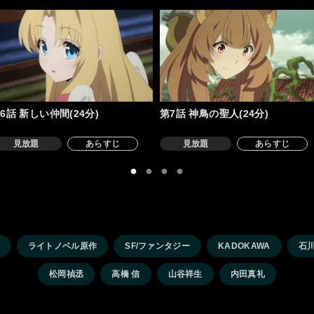
6話 新しい仲間(24分)
第7話 神鳥の聖人(24分)
見放題
あらすじ
見放題
あらすじ
ライトノベル原作
SF/ファンタジー
KADOKAWA
石
松岡禎丞
高橋 信
山谷祥生
内田真礼