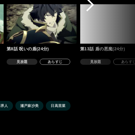
第8話 呪いの盾(24分)
第13話 盾の悪魔(24分)
見放題
あらすじ
見放題
あらす
川界人
瀬戸麻沙美
日高里菜