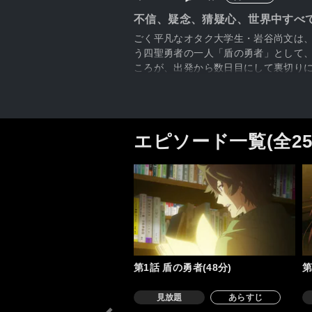
不信、疑念、猜疑心、世界中すべ
ごく平凡なオタク大学生・岩谷尚文は
う四聖勇者の一人「盾の勇者」として
ころが、出発から数日目にして裏切り
し、波に、世界に、立ち向かおうとする
ジー、開幕。
エピソード一覧(全2
第1話 盾の勇者(48分)
第
見放題
あらすじ