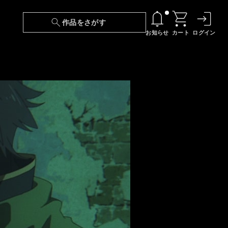
作品をさがす
お知らせ
カート
ログイン
【6/13(土)～期間限定】『ニンジャラ』無料配
信！
『最強の王様、二度目の人生は何をする？』第
24話 配信日変更のお知らせ
【障害】映像再生における不具合に関しまして
【日本語字幕】【セリフ検索】新規追加のお知
らせ
【障害】Android TVにおける不具合に関しまし
て