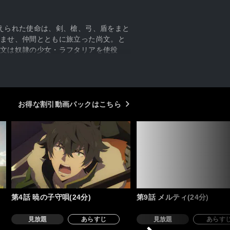
えられた使命は、剣、槍、弓、盾をまと
ませ、仲間とともに旅立った尚文。と
文は奴隷の少女・ラフタリアを使役
すべてを失った男の成り上がりファンタ
お得な割引動画パックはこちら
第4話 暁の子守唄(24分)
第9話 メルティ(24分)
見放題
あらすじ
見放題
あらす