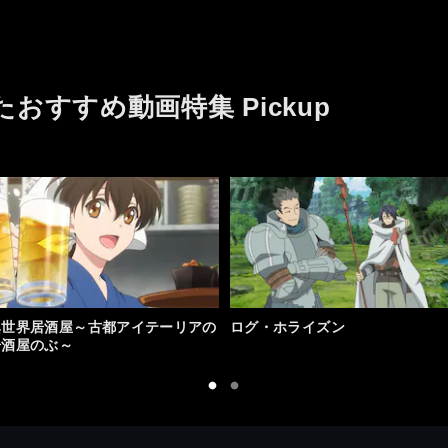
作品とは思います。
二期もありそうな雰囲気です
ただ、それでも見た価値は十
が、楽しみにしたいと思いま
二分にあったと思えた作品で
す。
す。
たおすすめ動画特集 Pickup
異世界居酒屋～古都アイテーリアの
ログ・ホライズン
居酒屋のぶ～