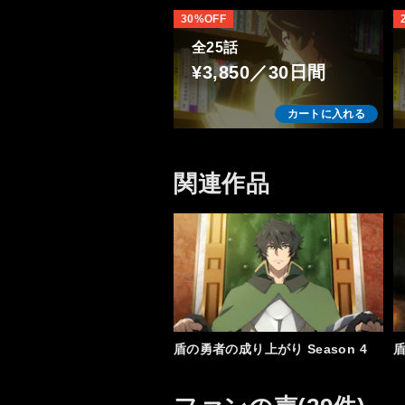
30%OFF
全25話
¥3,850／30日間
カートに入れる
関連作品
盾の勇者の成り上がり Season 4
盾