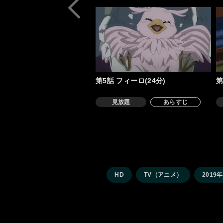
第5話 フィーロ(24分)
第
見放題
あらすじ
HD
TV（アニメ）
2019年