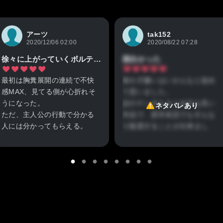
アーツ
tak152
2020/12/06 02:00
2020/08/22 07:28
徐々に上がっていくボルテージとようやくの爽快感
面白かった
最初は胸糞展開の連続で不快
食わず嫌いはいかんなと改め
感MAX、見てる側が心折れそ
て思いました。
うになった。
話のテンポもまとめ方も良い
ネタバレあり
ただ、主人公の行動で分かる
作品で、原作未読でもすんな
人には分かってもらえる。
り観賞することが出来まし
そんなギリギリの線を保って
た。
いたので見続けました。
ただ一つ気になったのは、何
長い長い不快感のトンネルを
故盾の勇者が王に忌み嫌われ
抜けた時の爽快感はたまらな
たかの説明に不足している感
かったですよｗ
があった点です。大きな欠点
正直、主人公のトラウマ性格
ではありませんが、ここで物
も相まって暗いトンネルを抜
語の厚みが削がれてしまって
けるまでかなり我慢の必要な
いる様な気がします。