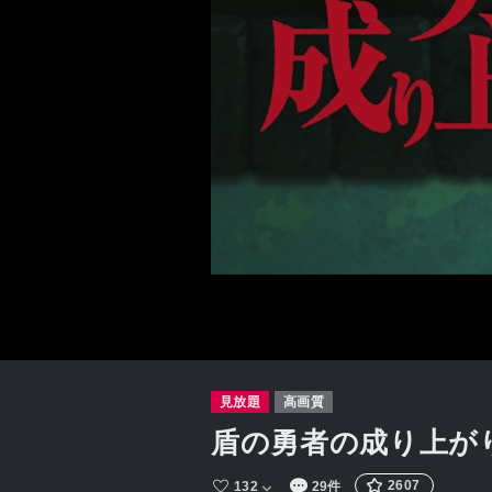
見放題
高画質
盾の勇者の成り上が
2607
132
29件