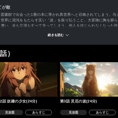
てが敵
、図書館で出会った1冊の本に導かれ異世界へと召喚されてしまう。与
、世界に混沌をもたらす災い「波」を振り払うこと。大冒険に胸を膨ら
に遭い、金も立場もすべて失ってしまう。他人を信じられなくなった尚
が――。果たして、この絶望的状況を打破することはできるのか？ 
続きを読む
5話）
2話 奴隷の少女(24分)
第3話 災厄の波(24分)
見放題
あらすじ
見放題
あらすじ