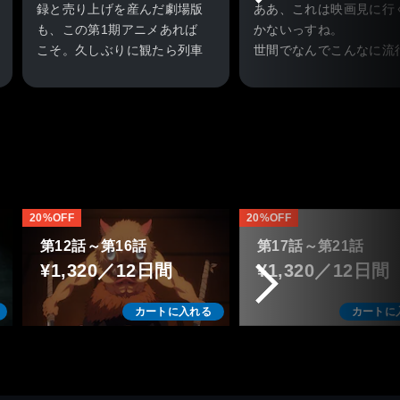
録と売り上げを産んだ劇場版
ああ、これは映画見に行
も、この第1期アニメあれば
かないっすね。
こそ。久しぶりに観たら列車
世間でなんでこんなに流
に飛び乗る3人の勢いと共に
てるかがよくわかります
再び劇場に。うん気持ちのい
純に面白いですもの。
い売り方だ
20%OFF
20%OFF
第12話～第16話
第17話～第21話
¥1,320／12日間
¥1,320／12日間
カートに入れる
カートに