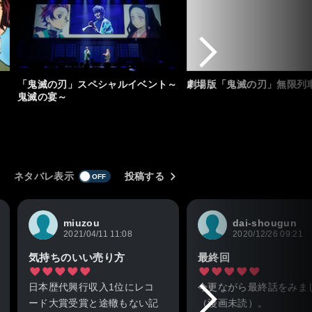
「鬼滅の刃」スペシャルイベント～
劇場版「鬼滅の刃」無限列
鬼滅の宴～
ネタバレ表示
投稿する
miuzou
dai-shougun
2021/04/11 11:08
2020/12/26 09:21
気持ちのいい売り方
最終回
日本歴代興行収入1位にレコ
今更ながら最終話をみま
ード大賞受賞と途轍もない記
（漫画未読）。