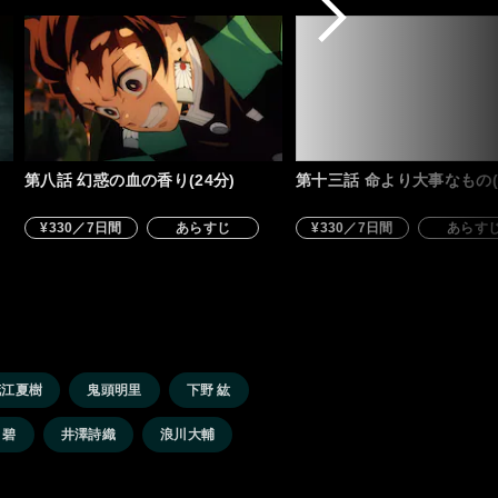
第八話 幻惑の血の香り(24分)
第十三話 命より大事なもの(
¥330／7日間
あらすじ
¥330／7日間
あらす
花江夏樹
鬼頭明里
下野 紘
 碧
井澤詩織
浪川大輔