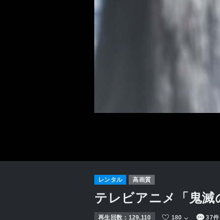
レンタル
高画質
テレビアニメ「鬼滅
再生回数：
129,110
180
37件