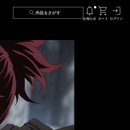
作品をさがす
お知らせ
カート
ログイン
【6/13(土)～期間限定】『ニンジャラ』無料配
信！
『最強の王様、二度目の人生は何をする？』第
24話 配信日変更のお知らせ
【障害】映像再生における不具合に関しまして
【日本語字幕】【セリフ検索】新規追加のお知
らせ
【障害】Android TVにおける不具合に関しまし
て