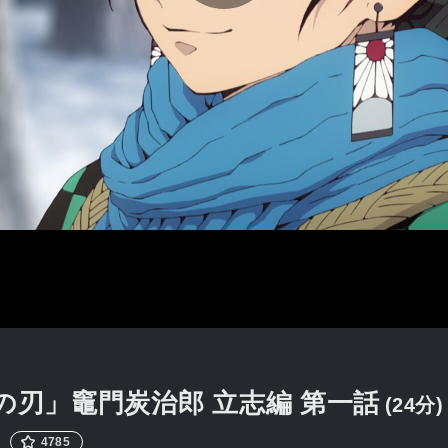
ビ
デ
オ
を
再
の刃」竈門炭治郎 立志編
第一話
(24分)
4785