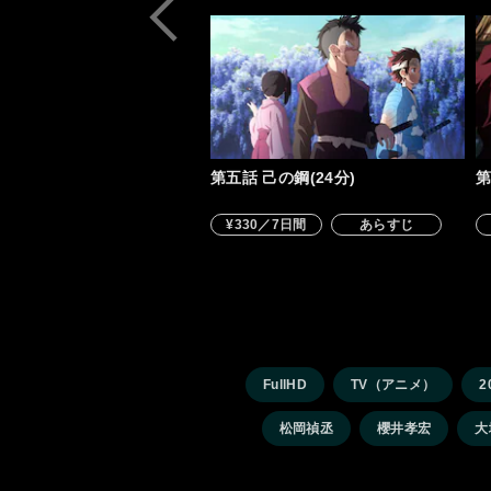
第五話 己の鋼(24分)
第
¥330／7日間
あらすじ
FullHD
TV（アニメ）
2
松岡禎丞
櫻井孝宏
大