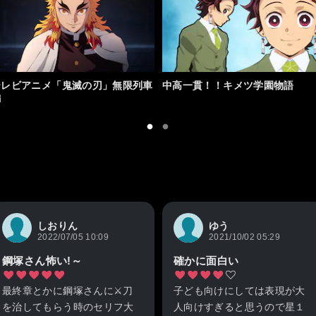
テレビアニメ「鬼滅の刃」無限列車
中高一貫！！キメツ学園物語
編
しおりん
ゆう
2022/07/05 10:09
2021/10/02 05:29
鋼塚さん怖い!～
確かに面白い
最終章とかに鋼塚さんに⚔刀
子ども向けにしては表現が大
を治してもらう時のセリフ大
人向けすぎると思うので星１