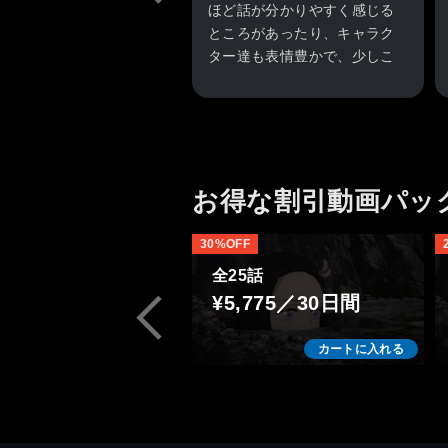
ほど話が分かりやすく感じる
ところがあったり、キャラク
ター達も表情豊かで、少しこ
んな年になっていても見てて
大丈夫かな？と思ってしまい
ました。
でも視聴者によってお話の感
想が変わるところもあれば、
お得な割引動画パッ
主人公たちを見てこんなにも
ひたむきに、変わらずにやっ
て行けるんだろうか、自分は
30%OFF
どうだったろう、今どうなん
全25話
だろうと、どんな人にも訪れ
¥5,775／30日間
る人生のある出来事に対して
主人公たちほど私は立ち向か
カートに入れる
っていけるだろうか、こんな
に素直な気持ちでいられた
ら、あんな風に見れたのでは
ないかと。主人公にあこがれ
を抱きました。続けて作品を