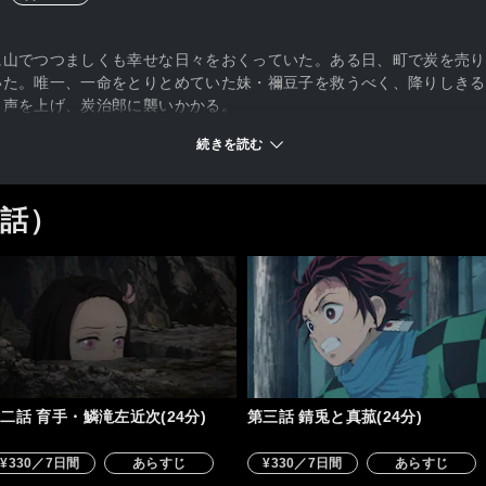
生
に山でつつましくも幸せな日々をおくっていた。ある日、町で炭を売り
いた。唯一、一命をとりとめていた妹・禰豆子を救うべく、降りしきる
り声を上げ、炭治郎に襲いかかる。
す
続きを読む
6話）
る
二話 育手・鱗滝左近次(24分)
第三話 錆兎と真菰(24分)
¥330／7日間
あらすじ
¥330／7日間
あらすじ