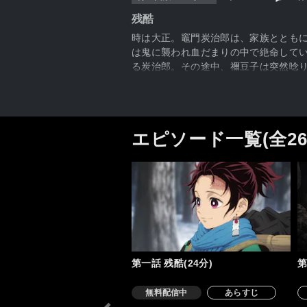
残酷
時は大正。竈門炭治郎は、家族ととも
は鬼に襲われ血だまりの中で絶命して
る炭治郎。その途中、禰豆子は突然唸
エピソード一覧(全2
第一話 残酷(24分)
第
無料配信中
あらすじ