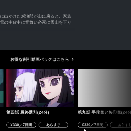
に出かけた炭治郎が山に戻ると、家族
雪の中背中に背負い必死に雪山を下り
お得な割引動画パックはこちら
第四話 最終選別(24分)
第九話 手毬鬼と矢印鬼(24分
¥330／7日間
あらすじ
¥330／7日間
あらす