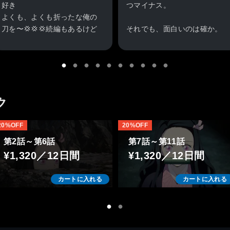
好き
つマイナス。
よくも、よくも折ったな俺の
刀を〜💢💢💢続編もあるけど
それでも、面白いのは確か。
あのシーンがパワーアップし
敵をただ悪く描いていないと
ている
ころも良い。作画は苦手な感
じだったが慣れるとそんなこ
とはない。
ク
20%OFF
20%OFF
第2話～第6話
第7話～第11話
¥1,320／12日間
¥1,320／12日間
カートに入れる
カートに入れる