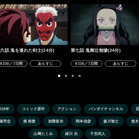
六話 鬼を連れた剣士(24分)
第七話 鬼舞辻無慘(24分)
¥330／7日間
あらすじ
¥330／7日間
あらすじ
019年
コミック原作
アクション
バンダイチャンネル
塚芳忠
梶 裕貴
加隈亜衣
岡本信彦
森川智之
悠木
山﨑たくみ
緑川 光
子安武人