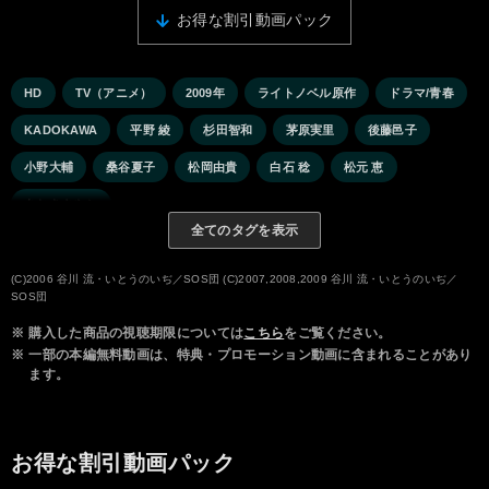
お得な割引動画パック
HD
TV（アニメ）
2009年
ライトノベル原作
ドラマ/青春
KADOKAWA
平野 綾
杉田智和
茅原実里
後藤邑子
小野大輔
桑谷夏子
松岡由貴
白石 稔
松元 恵
あおきさやか
全てのタグを表示
(C)2006 谷川 流・いとうのいぢ／SOS団 (C)2007,2008,2009 谷川 流・いとうのいぢ／
SOS団
※
購入した商品の視聴期限については
こちら
をご覧ください。
※
一部の本編無料動画は、特典・プロモーション動画に含まれることがあり
ます。
お得な割引動画パック