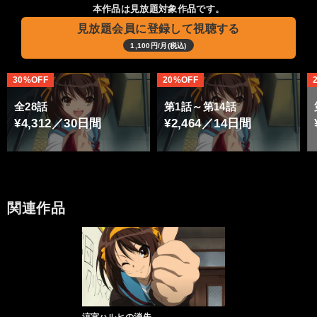
本作品は見放題対象作品です。
見放題会員に登録して視聴する
1,100円/月(税込)
30%OFF
20%OFF
全28話
第1話～第14話
¥4,312／30日間
¥2,464／14日間
関連作品
涼宮ハルヒの消失