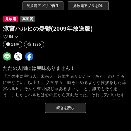
見放題アプリで再生
見放題アプリをDL
見放題
高画質
涼宮ハルヒの憂鬱(2009年放送版)
54
11件
1995
ただの人間には興味ありません！
「この中に宇宙人、未来人、超能力者がいたら、あたしのところ
に来なさい。以上！」 入学早々、時を止めるような挨拶をした涼
宮ハルヒ。そんなSF小説じゃあるまいし…と、誰でもそう思
う…。しかしハルヒは心の底から真剣だった。それに気づいたキ
ョンをとりまく日常は、もうすでに超常になっていた…。涼宮ハ
ルヒが団長の学校未公式団体「SOS団」が繰り広げるSF風味の学
続きを読む
園ストーリー。