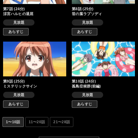
第7話 (24分)
第8話 (25分)
涼宮ハルヒの退屈
笹の葉ラプソディ
見放題
見放題
あらすじ
あらすじ
第9話 (25分)
第10話 (24分)
ミステリックサイン
孤島症候群(前編)
見放題
見放題
あらすじ
あらすじ
1〜10話
11〜20話
21〜28話