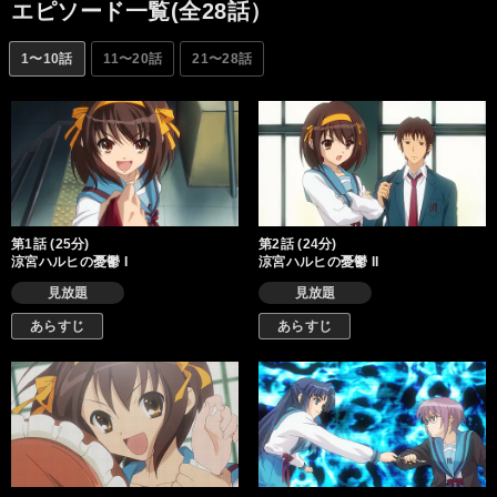
エピソード一覧(全28話）
1〜10話
11〜20話
21〜28話
第1話 (25分)
第2話 (24分)
涼宮ハルヒの憂鬱 I
涼宮ハルヒの憂鬱 II
見放題
見放題
あらすじ
あらすじ