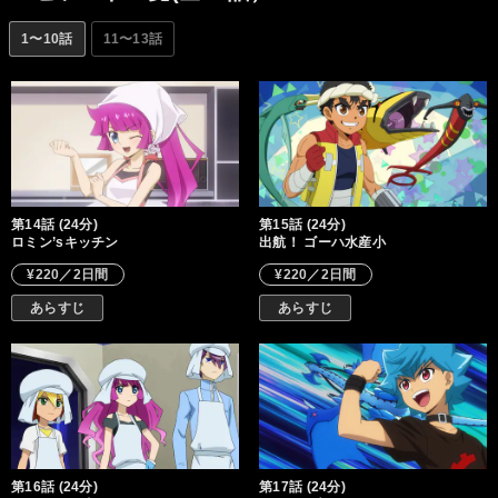
を変える物語が始まる!!
1〜10話
11〜13話
第14話 (24分)
第15話 (24分)
ロミン’sキッチン
出航！ ゴーハ水産小
¥220／2日間
¥220／2日間
あらすじ
あらすじ
第16話 (24分)
第17話 (24分)