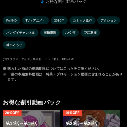
お得な割引動画パック
FullHD
TV（アニメ）
2020年
コミック原作
アクション
バンダイチャンネル
石橋陽彩
八代 拓
花江夏樹
楠木ともり
(C)スタジオ・ダイス／集英社・テレビ東京・KONAMI
※
購入した商品の視聴期限については
こちら
をご覧ください。
※
一部の本編無料動画は、特典・プロモーション動画に含まれることがあり
ます。
お得な割引動画パック
20%OFF
19%OFF
第14話～第19話
第20話～第26話