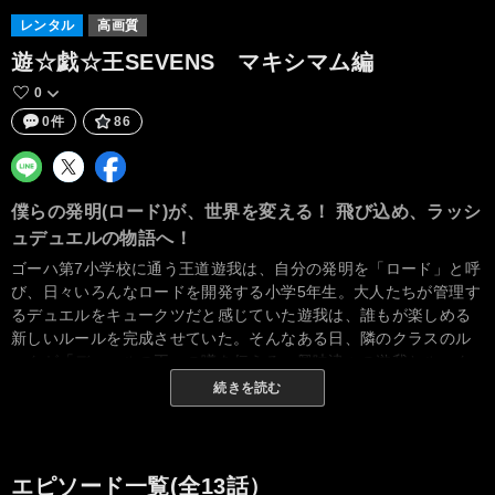
レンタル
高画質
遊☆戯☆王SEVENS マキシマム編
0
0件
86
僕らの発明(ロード)が、世界を変える！ 飛び込め、ラッシ
ュデュエルの物語へ！
ゴーハ第7小学校に通う王道遊我は、自分の発明を「ロード」と呼
び、日々いろんなロードを開発する小学5年生。大人たちが管理す
るデュエルをキュークツだと感じていた遊我は、誰もが楽しめる
新しいルールを完成させていた。そんなある日、隣のクラスのル
ークが「デュエルの王」の噂を伝える。興味津々の遊我とルーク
がたどり着いた先に待っていたのは、いかにも意味ありげな石碑
続きを読む
の前に現れた謎の人物……そしてデュエルの王として認められる
ためには、限られた時間内にデュエルで勝利しなくてはならな
い！ 「僕の考えたロード、“ラッシュデュエル”ならできる！」 遊
我とルーク……2人の少年が、新たなデュエルでキュークツな世界
エピソード一覧(全13話）