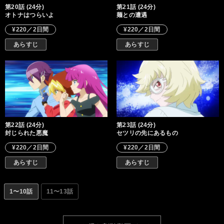
第20話 (24分)
第21話 (24分)
オトナはつらいよ
麺との遭遇
¥220／2日間
¥220／2日間
あらすじ
あらすじ
第22話 (24分)
第23話 (24分)
封じられた悪魔
セツリの先にあるもの
¥220／2日間
¥220／2日間
あらすじ
あらすじ
1〜10話
11〜13話